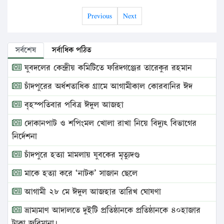
Previous
Next
সর্বশেষ
সর্বাধিক পঠিত
যুবদলের কেন্দ্রীয় কমিটিতে ফরিদগঞ্জের তারেকুর রহমান
চাঁদপুরের অর্ধশতাধিক গ্রামে আগামীকাল কোরবানির ঈদ
বৃহস্পতিবার পবিত্র ঈদুল আজহা
দোকানপাট ও শপিংমল খোলা রাখা নিয়ে বিদ্যুৎ বিভাগের
নির্দেশনা
চাঁদপুরে হত্যা মামলায় যুবকের মৃত্যুদণ্ড
মাকে হত্যা করে ‘নাটক’ সাজান ছেলে
আগামী ২৮ মে ঈদুল আজহার তারিখ ঘোষণা
ভ্রাম্যমাণ আদালতে দুইটি প্রতিষ্ঠানকে প্রতিষ্ঠানকে ৪০হাজার
টাকা জরিমানা।