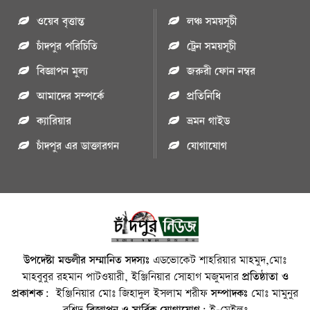
ওয়েব বৃত্তান্ত
লঞ্চ সময়সূচী
চাঁদপুর পরিচিতি
ট্রেন সময়সূচী
বিজ্ঞাপন মুল্য
জরুরী ফোন নম্বর
আমাদের সম্পর্কে
প্রতিনিধি
ক্যারিয়ার
ভ্রমন গাইড
চাঁদপুর এর ডাক্তারগন
যোগাযোগ
উপদেষ্টা মন্ডলীর সম্মানিত সদস্যঃ
এডভোকেট শাহরিয়ার মাহমুদ,মোঃ
মাহবুবুর রহমান পাটওয়ারী, ইঞ্জিনিয়ার সোহাগ মজুমদার
প্রতিষ্ঠাতা ও
প্রকাশক:
ইঞ্জিনিয়ার মোঃ জিহাদুল ইসলাম শরীফ
সম্পাদকঃ
মোঃ মামুনুর