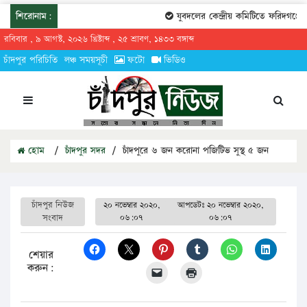
শিরোনাম:
যুবদলের কেন্দ্রীয় কমিটিতে ফরিদগঞ্জের ত
রবিবার , ৯ আগস্ট, ২০২৬ খ্রিষ্টাব্দ , ২৫ শ্রাবণ, ১৪৩৩ বঙ্গাব্দ
চাঁদপুর পরিচিতি
লঞ্চ সময়সূচী
ফটো
ভিডিও
হোম
/
চাঁদপুর সদর
/
চাঁদপুরে ৬ জন করোনা পজিটিভ সুস্থ ৫ জন
চাঁদপুর নিউজ
২০ নভেম্বার ২০২০,
আপডেটঃ
২০ নভেম্বার ২০২০,
সংবাদ
০৬:০৭
০৬:০৭
শেয়ার
করুন: