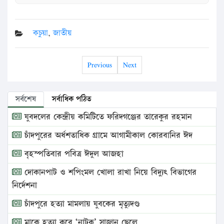
কচুয়া
,
জাতীয়
Previous
Next
সর্বশেষ
সর্বাধিক পঠিত
যুবদলের কেন্দ্রীয় কমিটিতে ফরিদগঞ্জের তারেকুর রহমান
চাঁদপুরের অর্ধশতাধিক গ্রামে আগামীকাল কোরবানির ঈদ
বৃহস্পতিবার পবিত্র ঈদুল আজহা
দোকানপাট ও শপিংমল খোলা রাখা নিয়ে বিদ্যুৎ বিভাগের
নির্দেশনা
চাঁদপুরে হত্যা মামলায় যুবকের মৃত্যুদণ্ড
মাকে হত্যা করে ‘নাটক’ সাজান ছেলে