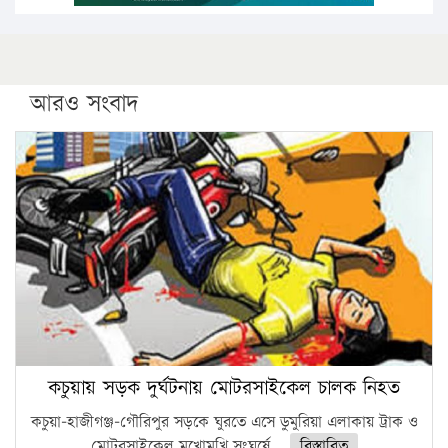
আরও সংবাদ
কচুয়ায় সড়ক দুর্ঘটনায় মোটরসাইকেল চালক নিহত
কচুয়া-হাজীগঞ্জ-গৌরিপুর সড়কে ঘুরতে এসে ডুমুরিয়া এলাকায় ট্রাক ও
মোটরসাইকেল মুখোমুখি সংঘর্ষে...
বিস্তারিত