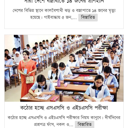
সারা দেশে বজ্রাঘাতে ১৪ জনের প্রাণহানি
দেশের বিভিন্ন স্থানে কালবৈশাখী ঝড় ও বজ্রাপাতে ১৪ জনের মৃত্যু
হয়েছে। গাইবান্ধায় ৫ জন,...
বিস্তারিত
কঠোর হচ্ছে এসএসসি ও এইচএসসি পরীক্ষা
কঠোর হচ্ছে এসএসসি ও এইচএসসি পরীক্ষার নিয়ম কানুনে। দীর্ঘদিনের
প্রশ্নপত্র ফাঁস, নকল ও...
বিস্তারিত