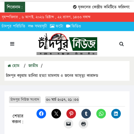
শিরোনাম:
যুবদলের কেন্দ্রীয় কমিটিতে ফরিদগঞ্জের তা
বৃহস্পতিবার , ৬ আগস্ট, ২০২৬ খ্রিষ্টাব্দ , ২২ শ্রাবণ, ১৪৩৩ বঙ্গাব্দ
চাঁদপুর পরিচিতি
লঞ্চ সময়সূচী
ফটো
ভিডিও
হোম
/
জাতীয়
/
চাঁদপুর কচুয়ায় তানিয়া হত্যা মামলায় ৫ জনের আমৃত্যু কারাদন্ড
চাঁদপুর নিউজ সংবাদ
৩০ মার্চ ২০১৭, ২১:৩৩
শেয়ার
করুন: