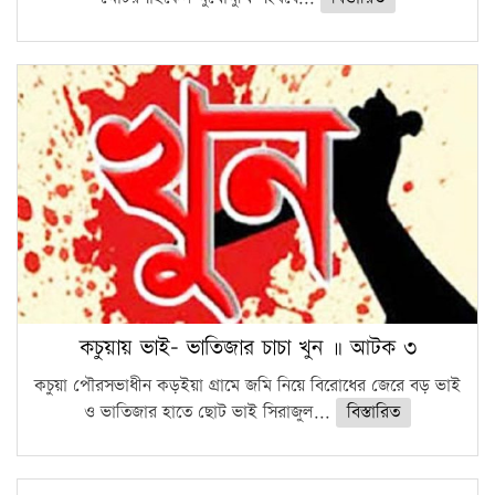
কচুয়ায় ভাই- ভাতিজার চাচা খুন ॥ আটক ৩
কচুয়া পৌরসভাধীন কড়ইয়া গ্রামে জমি নিয়ে বিরোধের জেরে বড় ভাই
ও ভাতিজার হাতে ছোট ভাই সিরাজুল...
বিস্তারিত