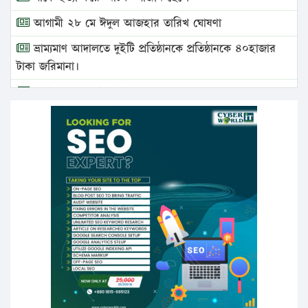
আগামী ২৮ মে ঈদুল আজহার তারিখ ঘোষণা
ভ্রাম্যমাণ আদালতে দুইটি প্রতিষ্ঠানকে প্রতিষ্ঠানকে ৪০হাজার
টাকা জরিমানা।
এবার লঞ্চের ভাড়া বাড়ল
১৭ থেকে ২১ শতাংশ বিদ্যুতের দাম বাড়ানোর প্রস্তাব পিডিবির
১৬ মে চাঁদপুর ও ২৫ মে ফেনী সফরে যাবেন প্রধানমন্ত্রী
উচ্চশিক্ষায় গৌরবময় অর্জন: পূর্ণ স্কলারশিপে যুক্তরাষ্ট্রে
পিএইচডি করছেন কুয়েটের কৃতি…
সারা দেশে বজ্রাঘাতে ১৪ জনের প্রাণহানি
কঠোর হচ্ছে এসএসসি ও এইচএসসি পরীক্ষা
ফরিদগঞ্জে আগুনে পুড়লো ৬ ব্যবসা প্রতিষ্ঠান