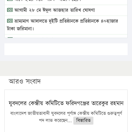
আগামী ২৮ মে ঈদুল আজহার তারিখ ঘোষণা
ভ্রাম্যমাণ আদালতে দুইটি প্রতিষ্ঠানকে প্রতিষ্ঠানকে ৪০হাজার
টাকা জরিমানা।
এবার লঞ্চের ভাড়া বাড়ল
১৭ থেকে ২১ শতাংশ বিদ্যুতের দাম বাড়ানোর প্রস্তাব পিডিবির
১৬ মে চাঁদপুর ও ২৫ মে ফেনী সফরে যাবেন প্রধানমন্ত্রী
উচ্চশিক্ষায় গৌরবময় অর্জন: পূর্ণ স্কলারশিপে যুক্তরাষ্ট্রে
পিএইচডি করছেন কুয়েটের কৃতি…
আরও সংবাদ
সারা দেশে বজ্রাঘাতে ১৪ জনের প্রাণহানি
কঠোর হচ্ছে এসএসসি ও এইচএসসি পরীক্ষা
যুবদলের কেন্দ্রীয় কমিটিতে ফরিদগঞ্জের তারেকুর রহমান
ফরিদগঞ্জে আগুনে পুড়লো ৬ ব্যবসা প্রতিষ্ঠান
বাংলাদেশ জাতীয়তাবাদী যুবদলের পূর্ণাঙ্গ কেন্দ্রীয় কমিটিতে গুরুত্বপূর্ণ
পদ লাভ করেছেন...
বিস্তারিত