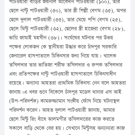
পাটওয়ারী বাড়ির জয়নাল আবেদীন পাটওয়ারী (১০০), তার
ছেলে নান্টু পাটওয়ারী (৫০), তার স্ত্রী শিল্পী বেগম (৩৫), অপর
ছেলে দুলাল পাটওয়ারী (৫৫), তার মেয়ে পপি বেগম (২৫),
ছেলে মিন্টু পাটওয়ারী (৩২), ছেলের স্ত্রী হাজেরা বেগম (২৮),
ভাগ্নি জামাই মহসীন (৩৮)। সংর্ঘষের ঘটনার পর উভয়
পক্ষের লোকজন কে স্থানীয়রা উদ্ধার করে চাঁদপুর সরকারি
জেনারেল হাসপাতালে চিকিৎসার জন্য নিয়ে যায়। খালেক
তসিলদার তার ভাতিজা শরীফ তসিলদার ও রুপক তসিলদার
এবং প্রতিপক্ষের নান্টু পাটওয়ারী হাসপাতালে চিকিৎসাধীন
রয়েছে। অন্যান্য আহতরা প্রাথমিক চিকিৎসা নেন বলে আহতরা
জানায়।এ খবর শুনে বিকেলে চাঁদপুর মডেল থানার এস আই
(উপ-পরিদর্শক) কামরুজ্জামান সংঙ্গীয় র্ফোস নিয়ে ঘটনাস্থল
পরিদর্শন করেন। আহত দুলাল পাটওয়ারী জানায়, আমার
ছেলে মিন্টু রিং বাঁধে আলমগীর তসিলদারের কাজ করতে
সকালে বাড়ি থেকে বের হয়। সেখানে মিন্টুসহ অন্যান্যরা কাজ