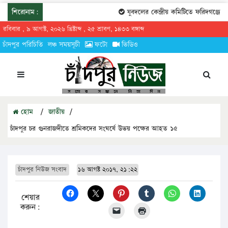
শিরোনাম:
যুবদলের কেন্দ্রীয় কমিটিতে ফরিদগঞ্জের ত
রবিবার , ৯ আগস্ট, ২০২৬ খ্রিষ্টাব্দ , ২৫ শ্রাবণ, ১৪৩৩ বঙ্গাব্দ
চাঁদপুর পরিচিতি
লঞ্চ সময়সূচী
ফটো
ভিডিও
হোম
/
জাতীয়
/
চাঁদপুর চর গুনরাজদীতে শ্রমিকদের সংঘর্ষে উভয় পক্ষের আহত ১৫
চাঁদপুর নিউজ সংবাদ
১৬ আগষ্ট ২০১৭, ২১:২২
শেয়ার
করুন: