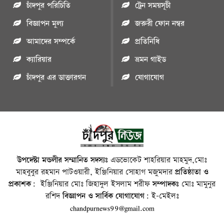
চাঁদপুর পরিচিতি
ট্রেন সময়সূচী
বিজ্ঞাপন মুল্য
জরুরী ফোন নম্বর
আমাদের সম্পর্কে
প্রতিনিধি
ক্যারিয়ার
ভ্রমন গাইড
চাঁদপুর এর ডাক্তারগন
যোগাযোগ
উপদেষ্টা মন্ডলীর সম্মানিত সদস্যঃ
এডভোকেট শাহরিয়ার মাহমুদ,মোঃ
মাহবুবুর রহমান পাটওয়ারী, ইঞ্জিনিয়ার সোহাগ মজুমদার
প্রতিষ্ঠাতা ও
প্রকাশক:
ইঞ্জিনিয়ার মোঃ জিহাদুল ইসলাম শরীফ
সম্পাদকঃ
মোঃ মামুনুর
রশিদ
বিজ্ঞাপন ও সার্বিক যোগাযোগ:
ই-মেইলঃ
chandpurnews99@gmail.com