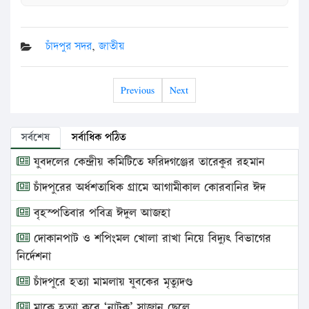
চাঁদপুর সদর
,
জাতীয়
Previous
Next
সর্বশেষ
সর্বাধিক পঠিত
যুবদলের কেন্দ্রীয় কমিটিতে ফরিদগঞ্জের তারেকুর রহমান
চাঁদপুরের অর্ধশতাধিক গ্রামে আগামীকাল কোরবানির ঈদ
বৃহস্পতিবার পবিত্র ঈদুল আজহা
দোকানপাট ও শপিংমল খোলা রাখা নিয়ে বিদ্যুৎ বিভাগের
নির্দেশনা
চাঁদপুরে হত্যা মামলায় যুবকের মৃত্যুদণ্ড
মাকে হত্যা করে ‘নাটক’ সাজান ছেলে