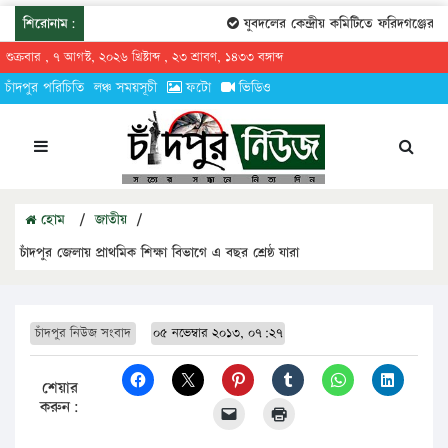
শিরোনাম:
যুবদলের কেন্দ্রীয় কমিটিতে ফরিদগঞ্জের তা
শুক্রবার , ৭ আগস্ট, ২০২৬ খ্রিষ্টাব্দ , ২৩ শ্রাবণ, ১৪৩৩ বঙ্গাব্দ
চাঁদপুর পরিচিতি
লঞ্চ সময়সূচী
ফটো
ভিডিও
হোম
/
জাতীয়
/
চাঁদপুর জেলায় প্রাথমিক শিক্ষা বিভাগে এ বছর শ্রেষ্ঠ যারা
চাঁদপুর নিউজ সংবাদ
০৫ নভেম্বার ২০১৩, ০৭:২৭
শেয়ার
করুন: