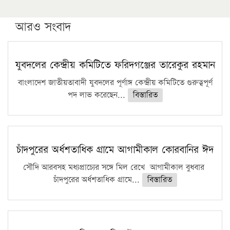
উচ্চশিক্ষায় গৌরবময় অর্জন: পূর্ণ স্কলারশিপে যুক্তরাষ্ট্রে
পিএইচডি করছেন কুয়েটের কৃতি…
আরও সংবাদ
সারা দেশে বজ্রাঘাতে ১৪ জনের প্রাণহানি
কঠোর হচ্ছে এসএসসি ও এইচএসসি পরীক্ষা
যুবদলের কেন্দ্রীয় কমিটিতে ফরিদগঞ্জের তারেকুর রহমান
ফরিদগঞ্জে আগুনে পুড়লো ৬ ব্যবসা প্রতিষ্ঠান
বাংলাদেশ জাতীয়তাবাদী যুবদলের পূর্ণাঙ্গ কেন্দ্রীয় কমিটিতে গুরুত্বপূর্ণ
পদ লাভ করেছেন...
বিস্তারিত
চাঁদপুরের অর্ধশতাধিক গ্রামে আগামীকাল কোরবানির ঈদ
সৌদি আরবসহ মধ্যপ্রাচ্যের সঙ্গে মিল রেখে আগামীকাল বুধবার
চাঁদপুরের অর্ধশতাধিক গ্রামে...
বিস্তারিত