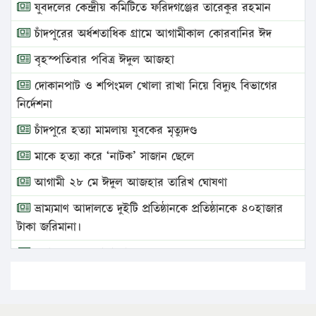
যুবদলের কেন্দ্রীয় কমিটিতে ফরিদগঞ্জের তারেকুর রহমান
চাঁদপুরের অর্ধশতাধিক গ্রামে আগামীকাল কোরবানির ঈদ
বৃহস্পতিবার পবিত্র ঈদুল আজহা
দোকানপাট ও শপিংমল খোলা রাখা নিয়ে বিদ্যুৎ বিভাগের
নির্দেশনা
চাঁদপুরে হত্যা মামলায় যুবকের মৃত্যুদণ্ড
মাকে হত্যা করে ‘নাটক’ সাজান ছেলে
আগামী ২৮ মে ঈদুল আজহার তারিখ ঘোষণা
ভ্রাম্যমাণ আদালতে দুইটি প্রতিষ্ঠানকে প্রতিষ্ঠানকে ৪০হাজার
টাকা জরিমানা।
এবার লঞ্চের ভাড়া বাড়ল
১৭ থেকে ২১ শতাংশ বিদ্যুতের দাম বাড়ানোর প্রস্তাব পিডিবির
১৬ মে চাঁদপুর ও ২৫ মে ফেনী সফরে যাবেন প্রধানমন্ত্রী