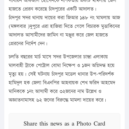
সাধারন আফজাল হোসেনকে নাশকতার একটি মামলায় জেল
হাজতে প্রেরন করেছে চাঁদপুরের একটি আদালত।
চাঁদপুর সদর থানায় দায়ের করা জিআর ১৪৮ নং মামলায় আজ
(মঙ্গলবার )দুপুরে এরা হাজিরা দিতে গেলে বিচারক মুত্তাকিনের
আদালত আসামীদের জামিন না মঞ্জুর করে জেল হাজতে
প্রেরনের নির্দেশ দেন।
চলতি বছরের মার্চ মাসে সদর উপজেলার চান্দ্রা এলাকায়
মালবাহী ট্রাকে পেট্টোল বোমা নিক্ষেপ ও ১জন অগ্নিদগ্ধ হয়ে
মৃত্যু হয়। সেই ঘটনায় চাঁদপুর মডেল থানার উপ-পরিদর্শক
হামিদুল হক জেলা বিএনপির আহবায়ক শেখ ফরিদ আহমেদ
মানিককে ১নং আসামী করে ৩২জনের নাম উল্লেখ ও
অজ্ঞাতনামাসহ ৬২ জনের বিরুদ্ধে মামলা দায়ের করে।
Share this news as a Photo Card