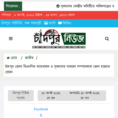
শিরোনাম:
যুবদলের কেন্দ্রীয় কমিটিতে ফরিদগঞ্জের তারেক
শনিবার , ৮ আগস্ট, ২০২৬ খ্রিষ্টাব্দ , ২৪ শ্রাবণ, ১৪৩৩ বঙ্গাব্দ
চাঁদপুর পরিচিতি
লঞ্চ সময়সূচী
ফটো
ভিডিও
হোম
/
জাতীয়
/
চাঁদপুর জেলা বিএনপির আহবায়ক ও যুবদলের সাধারন সম্পাদককে জেল হাজতে
প্রেরন
চাঁদপুর নিউজ
১৮ আগষ্ট ২০১৫,
আপডেটঃ
১৮ আগষ্ট ২০১৫,
সংবাদ
১৫:৪৮
১৫:৫৫
Facebook
X