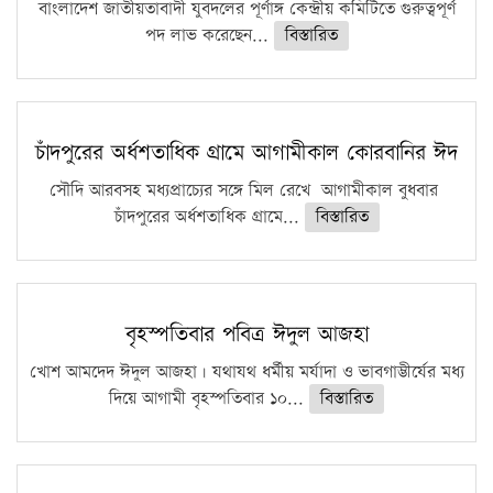
ফরিদগঞ্জে আগুনে পুড়লো ৬ ব্যবসা প্রতিষ্ঠান
বাংলাদেশ জাতীয়তাবাদী যুবদলের পূর্ণাঙ্গ কেন্দ্রীয় কমিটিতে গুরুত্বপূর্ণ
পদ লাভ করেছেন...
বিস্তারিত
চাঁদপুরের অর্ধশতাধিক গ্রামে আগামীকাল কোরবানির ঈদ
সৌদি আরবসহ মধ্যপ্রাচ্যের সঙ্গে মিল রেখে আগামীকাল বুধবার
চাঁদপুরের অর্ধশতাধিক গ্রামে...
বিস্তারিত
বৃহস্পতিবার পবিত্র ঈদুল আজহা
খোশ আমদেদ ঈদুল আজহা। যথাযথ ধর্মীয় মর্যাদা ও ভাবগাম্ভীর্যের মধ্য
দিয়ে আগামী বৃহস্পতিবার ১০...
বিস্তারিত