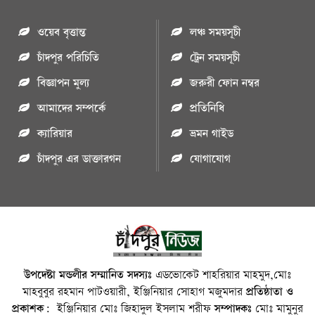
ওয়েব বৃত্তান্ত
লঞ্চ সময়সূচী
চাঁদপুর পরিচিতি
ট্রেন সময়সূচী
বিজ্ঞাপন মুল্য
জরুরী ফোন নম্বর
আমাদের সম্পর্কে
প্রতিনিধি
ক্যারিয়ার
ভ্রমন গাইড
চাঁদপুর এর ডাক্তারগন
যোগাযোগ
উপদেষ্টা মন্ডলীর সম্মানিত সদস্যঃ
এডভোকেট শাহরিয়ার মাহমুদ,মোঃ
মাহবুবুর রহমান পাটওয়ারী, ইঞ্জিনিয়ার সোহাগ মজুমদার
প্রতিষ্ঠাতা ও
প্রকাশক:
ইঞ্জিনিয়ার মোঃ জিহাদুল ইসলাম শরীফ
সম্পাদকঃ
মোঃ মামুনুর