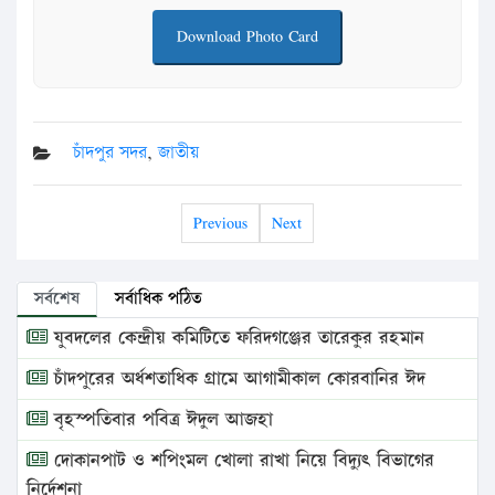
Download Photo Card
চাঁদপুর সদর
,
জাতীয়
Previous
Next
সর্বশেষ
সর্বাধিক পঠিত
যুবদলের কেন্দ্রীয় কমিটিতে ফরিদগঞ্জের তারেকুর রহমান
চাঁদপুরের অর্ধশতাধিক গ্রামে আগামীকাল কোরবানির ঈদ
বৃহস্পতিবার পবিত্র ঈদুল আজহা
দোকানপাট ও শপিংমল খোলা রাখা নিয়ে বিদ্যুৎ বিভাগের
নির্দেশনা