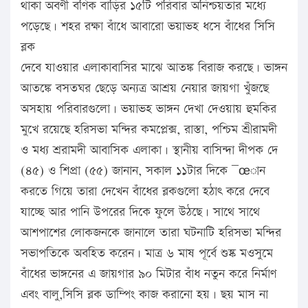
থাকা অবণী বণিক বাড়ির ১৫টি পরিবার অনিশ্চয়তার মধ্যে
পড়েছে। শহর রক্ষা বাঁধে আবারো ভয়াভহ ধসে বাঁধের সিসি
ব্লক
দেবে যাওয়ার এলাকাবাসির মাঝে আতঙ্ক বিরাজ করছে। ভাঙ্গন
আতঙ্কে বসতঘর ছেড়ে অন্যত্র আশ্রয় নেয়ার জায়গা খুঁজছে
অসহায় পরিবারগুলো। ভয়াভহ ভাঙ্গন দেখা দেওয়ায় হুমকির
মুখে রয়েছে হরিসভা মন্দির কমপ্লেক্স, রাস্তা, পশ্চিম শ্রীরামদী
ও মধ্য শ্ররামদী আবাসিক এলাকা। স্থানীয় বাসিন্দা দীপক দে
(৪৫) ও শিপ্রা (৫৫) জানান, সকাল ১১টার দিকে ¯œান
করতে গিয়ে তারা দেখেন বাঁধের ব্লকগুলো হঠাৎ করে দেবে
যাচ্ছে আর পানি উপরের দিকে ফুলে উঠছে। সাথে সাথে
আশপাশের লোকজনকে জানালে তারা ঘটনাটি হরিসভা মন্দির
সভাপতিকে অবহিত করেন। মাত্র ৬ মাষ পূর্বে শুষ্ক মওসুমে
বাঁধের ভাঙ্গনের এ জায়গার ৯০ মিটার বাঁধ নতুন করে নির্মাণ
এবং বালু,সিসি ব্লক ডাম্পিং কাজ করানো হয়। ছয় মাস না