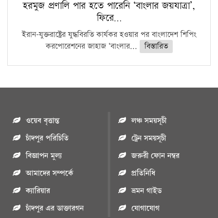
হরমুজ প্রণালি পার হতে পারেনি ‘বাংলার জয়যাত্রা’,
ফিরে…
ইরান-যুক্তরাষ্ট্রের যুদ্ধবিরতি কার্যকর হওয়ার পর বাংলাদেশ শিপিং
করপোরেশনের জাহাজ ‘বাংলার...
বিস্তারিত
ওয়েব বৃত্তান্ত
লঞ্চ সময়সূচী
চাঁদপুর পরিচিতি
ট্রেন সময়সূচী
বিজ্ঞাপন মুল্য
জরুরী ফোন নম্বর
আমাদের সম্পর্কে
প্রতিনিধি
ক্যারিয়ার
ভ্রমন গাইড
চাঁদপুর এর ডাক্তারগন
যোগাযোগ