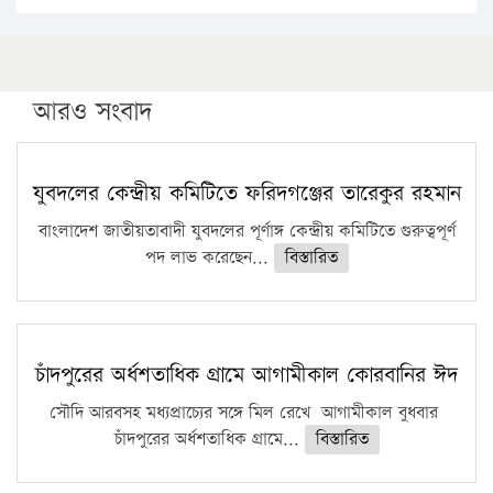
১৬ মে চাঁদপুর ও ২৫ মে ফেনী সফরে যাবেন প্রধানমন্ত্রী
উচ্চশিক্ষায় গৌরবময় অর্জন: পূর্ণ স্কলারশিপে যুক্তরাষ্ট্রে
পিএইচডি করছেন কুয়েটের কৃতি…
আরও সংবাদ
সারা দেশে বজ্রাঘাতে ১৪ জনের প্রাণহানি
কঠোর হচ্ছে এসএসসি ও এইচএসসি পরীক্ষা
যুবদলের কেন্দ্রীয় কমিটিতে ফরিদগঞ্জের তারেকুর রহমান
ফরিদগঞ্জে আগুনে পুড়লো ৬ ব্যবসা প্রতিষ্ঠান
বাংলাদেশ জাতীয়তাবাদী যুবদলের পূর্ণাঙ্গ কেন্দ্রীয় কমিটিতে গুরুত্বপূর্ণ
পদ লাভ করেছেন...
বিস্তারিত
চাঁদপুরের অর্ধশতাধিক গ্রামে আগামীকাল কোরবানির ঈদ
সৌদি আরবসহ মধ্যপ্রাচ্যের সঙ্গে মিল রেখে আগামীকাল বুধবার
চাঁদপুরের অর্ধশতাধিক গ্রামে...
বিস্তারিত