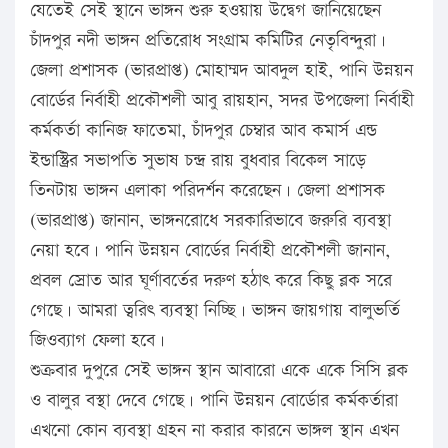
যেতেই সেই স্থানে ভাঙ্গন শুরু হওয়ায় উদ্বেগ জানিয়েছেন
চাঁদপুর নদী ভাঙ্গন প্রতিরোধ সংগ্রাম কমিটির নেতৃবিন্দুরা।
জেলা প্রশাসক (ভারপ্রাপ্ত) মোহাম্মদ আবদুল হাই, পানি উন্নয়ন
বোর্ডের নির্বাহী প্রকৌশলী আবু রায়হান, সদর উপজেলা নির্বাহী
কর্মকর্তা কানিজ ফাতেমা, চাঁদপুর চেম্বার আব কমার্স এন্ড
ইন্ডাস্ট্রির সভাপতি সুভাষ চন্দ্র রায় বুধবার বিকেল সাড়ে
তিনটায় ভাঙ্গন এলাকা পরিদর্শন করেছেন। জেলা প্রশাসক
(ভারপ্রাপ্ত) জানান, ভাঙ্গনরোধে সরকারিভাবে জরুরি ব্যবস্থা
নেয়া হবে। পানি উন্নয়ন বোর্ডের নির্বাহী প্রকৌশলী জানান,
প্রবল স্রোত আর ঘূর্ণাবর্তের দরুণ হঠাৎ করে কিছু ব্লক সরে
গেছে। আমরা ত্বরিৎ ব্যবস্থা নিচ্ছি। ভাঙ্গন জায়গায় বালুভর্তি
জিওব্যাগ ফেলা হবে।
শুক্রবার দুপুরে সেই ভাঙ্গন স্থান আবারো একে একে সিসি ব্লক
ও বালুর বস্থা দেবে গেছে। পানি উন্নয়ন বোর্ডোর কর্মকর্তারা
এখনো কোন ব্যবস্থা গ্রহন না করার কারনে ভাঙ্গল স্থান এখন