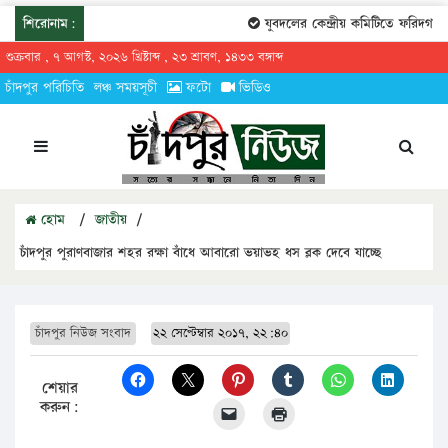
শিরোনাম:
যুবদলের কেন্দ্রীয় কমিটিতে ফরিদগঞ্জের
শুক্রবার , ৭ আগস্ট, ২০২৬ খ্রিষ্টাব্দ , ২৩ শ্রাবণ, ১৪৩৩ বঙ্গাব্দ
চাঁদপুর পরিচিতি
লঞ্চ সময়সূচী
ফটো
ভিডিও
হোম
/
জাতীয়
/
চাঁদপুর পুরাণবাজার শহর রক্ষা বাঁধে আবারো ভয়াভহ ধস ব্লক দেবে যাচ্ছে
চাঁদপুর নিউজ সংবাদ
২২ সেপ্টেম্বার ২০১৭, ২২:৪০
শেয়ার
করুন: