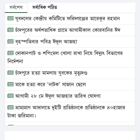
সর্বশেষ
সর্বাধিক পঠিত
যুবদলের কেন্দ্রীয় কমিটিতে ফরিদগঞ্জের তারেকুর রহমান
চাঁদপুরের অর্ধশতাধিক গ্রামে আগামীকাল কোরবানির ঈদ
বৃহস্পতিবার পবিত্র ঈদুল আজহা
দোকানপাট ও শপিংমল খোলা রাখা নিয়ে বিদ্যুৎ বিভাগের
নির্দেশনা
চাঁদপুরে হত্যা মামলায় যুবকের মৃত্যুদণ্ড
মাকে হত্যা করে ‘নাটক’ সাজান ছেলে
আগামী ২৮ মে ঈদুল আজহার তারিখ ঘোষণা
ভ্রাম্যমাণ আদালতে দুইটি প্রতিষ্ঠানকে প্রতিষ্ঠানকে ৪০হাজার
টাকা জরিমানা।
এবার লঞ্চের ভাড়া বাড়ল
১৭ থেকে ২১ শতাংশ বিদ্যুতের দাম বাড়ানোর প্রস্তাব পিডিবির