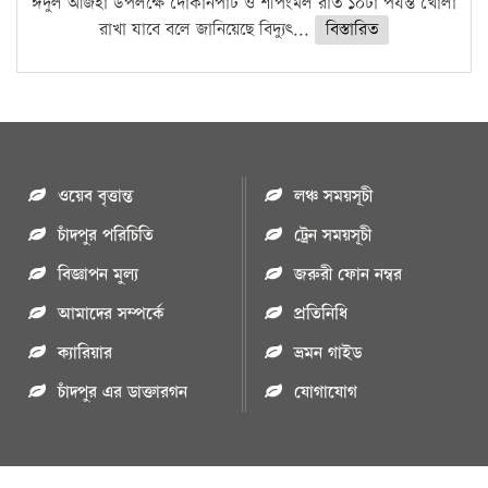
ঈদুল আজহা উপলক্ষে দোকানপাট ও শপিংমল রাত ১০টা পর্যন্ত খোলা
রাখা যাবে বলে জানিয়েছে বিদ্যুৎ...
বিস্তারিত
ওয়েব বৃত্তান্ত
লঞ্চ সময়সূচী
চাঁদপুর পরিচিতি
ট্রেন সময়সূচী
বিজ্ঞাপন মুল্য
জরুরী ফোন নম্বর
আমাদের সম্পর্কে
প্রতিনিধি
ক্যারিয়ার
ভ্রমন গাইড
চাঁদপুর এর ডাক্তারগন
যোগাযোগ