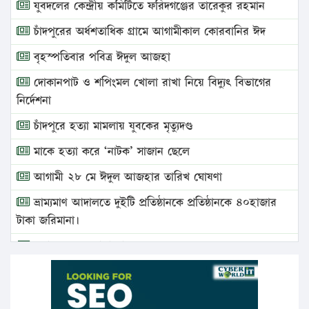
যুবদলের কেন্দ্রীয় কমিটিতে ফরিদগঞ্জের তারেকুর রহমান
চাঁদপুরের অর্ধশতাধিক গ্রামে আগামীকাল কোরবানির ঈদ
বৃহস্পতিবার পবিত্র ঈদুল আজহা
দোকানপাট ও শপিংমল খোলা রাখা নিয়ে বিদ্যুৎ বিভাগের
নির্দেশনা
চাঁদপুরে হত্যা মামলায় যুবকের মৃত্যুদণ্ড
মাকে হত্যা করে ‘নাটক’ সাজান ছেলে
আগামী ২৮ মে ঈদুল আজহার তারিখ ঘোষণা
ভ্রাম্যমাণ আদালতে দুইটি প্রতিষ্ঠানকে প্রতিষ্ঠানকে ৪০হাজার
টাকা জরিমানা।
এবার লঞ্চের ভাড়া বাড়ল
১৭ থেকে ২১ শতাংশ বিদ্যুতের দাম বাড়ানোর প্রস্তাব পিডিবির
১৬ মে চাঁদপুর ও ২৫ মে ফেনী সফরে যাবেন প্রধানমন্ত্রী