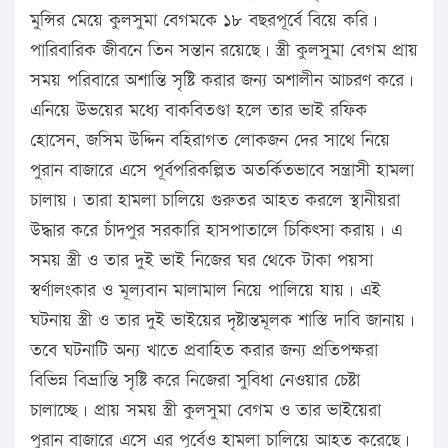
মুন্সির মেয়ে কুলসুমা বেগমকে ১৮ বছরপূর্বে বিয়ে করি।
পারিবারিক জীবনে তিন সন্তান রয়েছে। স্ত্রী কুলসুমা বেগম প্রায়
সময় পরিবারে অশান্তি সৃষ্টি করার জন্য অশালীন আচরণ করে।
এনিয়ে উভয়ের মধ্যে বাকবিতণ্ডা হলে তার ভাই রফিক
হোসেন, জসিম উদ্দিন বহিরাগত লোকজন দের সাথে নিয়ে
পুরান বাজারে এসে পূর্বপরিকল্পিত অতর্কিতভাবে সন্ত্রাসী হামলা
চালায়। তারা হামলা চালিয়ে গুরুতর আহত করলে স্থানীয়রা
উদ্ধার করে চাঁদপুর সরকারি হাসপাতালে চিকিৎসা করায়। এ
সময় স্ত্রী ও তার দুই ভাই নিজের ঘর থেকে টাকা পয়সা
স্বর্ণালংকার ও মূল্যবান মালামাল নিয়ে পালিয়ে যায়। এই
ঘটনায় স্ত্রী ও তার দুই ভাইয়ের দৃষ্টান্তমূলক শাস্তি দাবি জানায়।
তবে ঘটনাটি অন্য খাতে প্রবাহিত করার জন্য প্রতিপক্ষরা
বিভিন্ন বিভ্রান্তি সৃষ্টি করে নিজেরা সুবিধা নেওয়ার চেষ্টা
চালাচ্ছে। প্রায় সময় স্ত্রী কুলসুমা বেগম ও তার ভাইয়েরা
পুরান বাজারে এসে এর পূর্বেও হামলা চালিয়ে আহত করেছে।