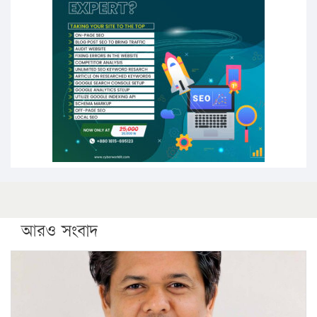
উচ্চশিক্ষায় গৌরবময় অর্জন: পূর্ণ স্কলারশিপে যুক্তরাষ্ট্রে
পিএইচডি করছেন কুয়েটের কৃতি…
সারা দেশে বজ্রাঘাতে ১৪ জনের প্রাণহানি
কঠোর হচ্ছে এসএসসি ও এইচএসসি পরীক্ষা
ফরিদগঞ্জে আগুনে পুড়লো ৬ ব্যবসা প্রতিষ্ঠান
আরও সংবাদ