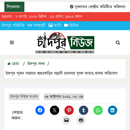
শিরোনাম:
যুবদলের কেন্দ্রীয় কমিটিতে ফরিদগঞ্জের 
শুক্রবার , ৭ আগস্ট, ২০২৬ খ্রিষ্টাব্দ , ২৩ শ্রাবণ, ১৪৩৩ বঙ্গাব্দ
চাঁদপুর পরিচিতি
লঞ্চ সময়সূচী
ফটো
ভিডিও
হোম
/
চাঁদপুর সদর
/
চাঁদপুর পুরান বাজারে শ্বশুরবাড়ির সন্ত্রাসী হামলায় যুবক আহত,থানায় অভিযোগ
চাঁদপুর নিউজ সংবাদ
০৪ অক্টোবার ২০২১, ০৬:৩৪
শেয়ার
করুন: