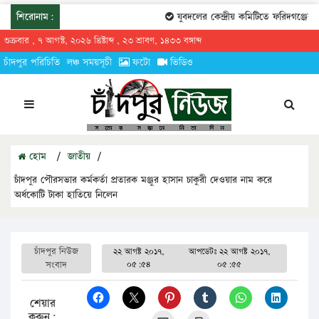
শিরোনাম:
যুবদলের কেন্দ্রীয় কমিটিতে ফরিদগঞ্জের তা
শুক্রবার , ৭ আগস্ট, ২০২৬ খ্রিষ্টাব্দ , ২৩ শ্রাবণ, ১৪৩৩ বঙ্গাব্দ
চাঁদপুর পরিচিতি
লঞ্চ সময়সূচী
ফটো
ভিডিও
হোম
/
জাতীয়
/
চাঁদপুর পৌরসভার কর্মকর্তা প্রতারক মঞ্জুর হাসান চাকুরী দেওয়ার নাম করে
অর্ধকোটি টাকা হাতিয়ে নিলেন
চাঁদপুর নিউজ
২২ আগষ্ট ২০১৭,
আপডেটঃ
২২ আগষ্ট ২০১৭,
সংবাদ
০৫:৫৪
০৫:৫৫
শেয়ার
করুন: