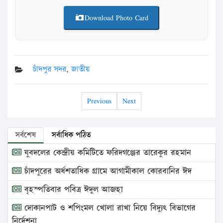
Download Photo Card
চাঁদপুর সদর
,
জাতীয়
Previous
Next
সর্বশেষ
সর্বাধিক পঠিত
যুবদলের কেন্দ্রীয় কমিটিতে ফরিদগঞ্জের তারেকুর রহমান
চাঁদপুরের অর্ধশতাধিক গ্রামে আগামীকাল কোরবানির ঈদ
বৃহস্পতিবার পবিত্র ঈদুল আজহা
দোকানপাট ও শপিংমল খোলা রাখা নিয়ে বিদ্যুৎ বিভাগের
নির্দেশনা