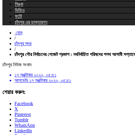
লিঙ্ক
ভিডিও
ফটো
চাঁদপুর এর ডাক্তারগন
হোম
/
চাঁদপুর সদর
/
চাঁদপুর পৌর নির্বাচনের গেজেট প্রকাশ : নবনির্বাচিত পরিষদের শপথ আগামী সপ্তাহ
চাঁদপুর নিউজ সংবাদ
১৭ অক্টোবার ২০২০, ০৫:৫১
আপডেটঃ
১৭ অক্টোবার ২০২০, ০৫:৫১
শেয়ার করুন:
Facebook
X
Pinterest
Tumblr
WhatsApp
LinkedIn