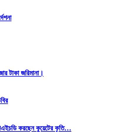
দেশনা
াজার টাকা জরিমানা।
িবির
রে পিএইচডি করছেন কুয়েটের কৃতি…