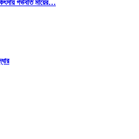
চিকিৎসায় গর্ভবতি মায়ের…
্ধার