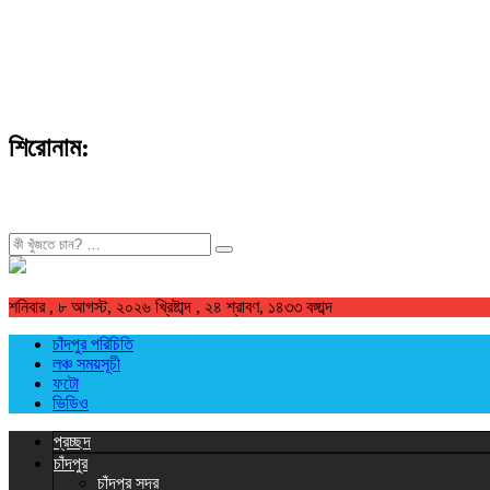
শিরোনাম:
খুজুন
শনিবার , ৮ আগস্ট, ২০২৬ খ্রিষ্টাব্দ , ২৪ শ্রাবণ, ১৪৩৩ বঙ্গাব্দ
চাঁদপুর পরিচিতি
লঞ্চ সময়সূচী
ফটো
ভিডিও
প্রচ্ছদ
চাঁদপুর
চাঁদপুর সদর