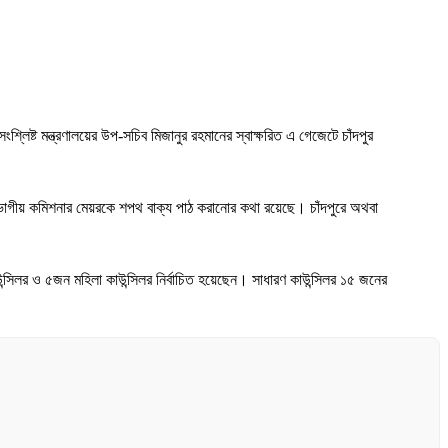
লিষ্ট মন্ত্রণালয়ের উপ-সচিব মিজানুর রহমানের স্বাক্ষরিত এ গেজেটে চাঁদপুর
 বিভাগীয় কমিশনার মেয়রকে শপথ বাক্য পাঠ করানোর কথা রয়েছে। চাঁদপুরে অথবা
উন্সিলর ও ৫জন মহিলা কাউন্সিলর নির্বাচিত হয়েছেন। সাধারণ কাউন্সিলর ১৫ জনের