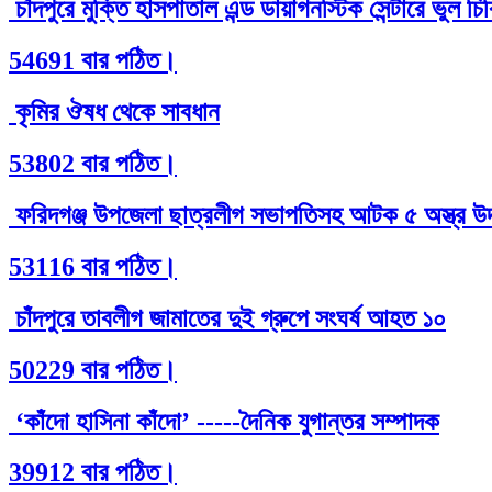
চাঁদপুরে মুক্তি হাসপাতাল এন্ড ডায়াগনস্টিক সেন্টারে ভুল 
54691 বার পঠিত।
কৃমির ঔষধ থেকে সাবধান
53802 বার পঠিত।
ফরিদগঞ্জ উপজেলা ছাত্রলীগ সভাপতিসহ আটক ৫ অস্ত্র উদ
53116 বার পঠিত।
চাঁদপুরে তাবলীগ জামাতের দুই গ্রুপে সংঘর্ষ আহত ১০
50229 বার পঠিত।
‘কাঁদো হাসিনা কাঁদো’ -----দৈনিক যুগান্তর সম্পাদক
39912 বার পঠিত।