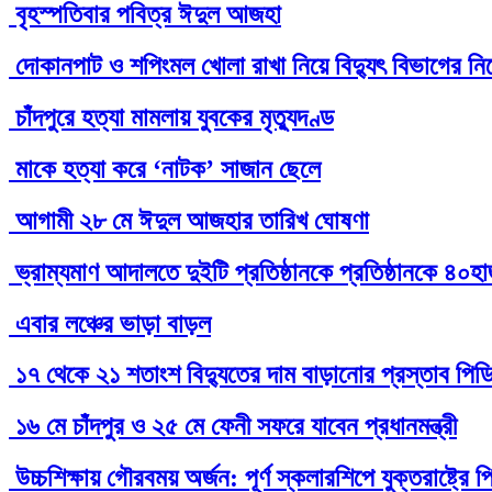
বৃহস্পতিবার পবিত্র ঈদুল আজহা
দোকানপাট ও শপিংমল খোলা রাখা নিয়ে বিদ্যুৎ বিভাগের নির্
চাঁদপুরে হত্যা মামলায় যুবকের মৃত্যুদণ্ড
মাকে হত্যা করে ‘নাটক’ সাজান ছেলে
আগামী ২৮ মে ঈদুল আজহার তারিখ ঘোষণা
ভ্রাম্যমাণ আদালতে দুইটি প্রতিষ্ঠানকে প্রতিষ্ঠানকে ৪০হ
এবার লঞ্চের ভাড়া বাড়ল
১৭ থেকে ২১ শতাংশ বিদ্যুতের দাম বাড়ানোর প্রস্তাব পিড
১৬ মে চাঁদপুর ও ২৫ মে ফেনী সফরে যাবেন প্রধানমন্ত্রী
উচ্চশিক্ষায় গৌরবময় অর্জন: পূর্ণ স্কলারশিপে যুক্তরাষ্ট্