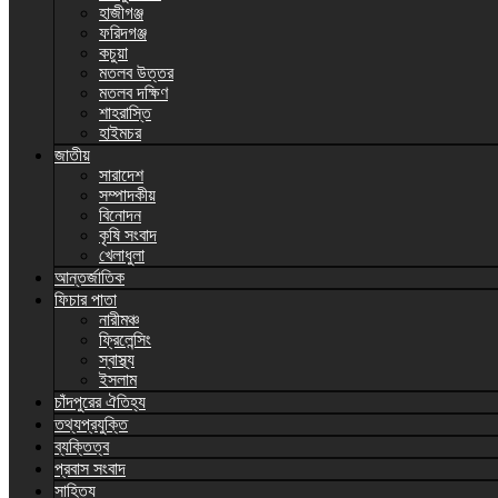
হাজীগঞ্জ
ফরিদগঞ্জ
কচুয়া
মতলব উত্তর
মতলব দক্ষিণ
শাহরাস্তি
হাইমচর
জাতীয়
সারাদেশ
সম্পাদকীয়
বিনোদন
কৃষি সংবাদ
খেলাধুলা
আন্তর্জাতিক
ফিচার পাতা
নারীমঞ্চ
ফ্রিলেন্সিং
স্বাস্থ্য
ইসলাম
চাঁদপুরের ঐতিহ্য
তথ্যপ্রযুক্তি
ব্যক্তিত্ব
প্রবাস সংবাদ
সাহিত্য