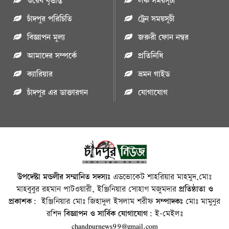
ওয়েব বৃত্তান্ত
লঞ্চ সময়সূচী
চাঁদপুর পরিচিতি
ট্রেন সময়সূচী
বিজ্ঞাপন মুল্য
জরুরী ফোন নম্বর
আমাদের সম্পর্কে
প্রতিনিধি
ক্যারিয়ার
ভ্রমন গাইড
চাঁদপুর এর ডাক্তারগন
যোগাযোগ
উপদেষ্টা মন্ডলীর সম্মানিত সদস্যঃ
এডভোকেট শাহরিয়ার মাহমুদ,মোঃ
মাহবুবুর রহমান পাটওয়ারী, ইঞ্জিনিয়ার সোহাগ মজুমদার
প্রতিষ্ঠাতা ও
প্রকাশক:
ইঞ্জিনিয়ার মোঃ জিহাদুল ইসলাম শরীফ
সম্পাদকঃ
মোঃ মামুনুর
রশিদ
বিজ্ঞাপন ও সার্বিক যোগাযোগ:
ই-মেইলঃ
chandpurnews99@gmail.com