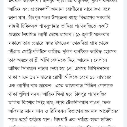
জয়নাল আবেদীন। চাঁদপুর প্যাথলজি কতৃপক্ষ, পুলিশ কনস্টবল
আরিফ এবং প্রত্যক্ষদর্শী অন্যান্য রোগীদের সাথে কথা বলে
জানা যায়, চাঁদপুর সদর উপজেলা স্বাস্থ্য বিভাগের সরকারি
গাইনী চিকিৎসক শামসুন্নাহার তানিয়া প্যাথলজিতে একটি
চেম্বারে নিয়মিত রোগী দেখে থাকেন। ১১ জুলাই মঙ্গলবার
সকালে তার চেম্বারে সদর উপজেলা খেরুদিয়া গ্রাম থেকে
চট্টগ্রাম মেট্রোপলিটনে কর্মরত পুলিশ কনস্টবল আরিফ হোসেন
তার অন্তঃসত্ত্বা স্ত্রী আঁখি বেগমকে নিয়ে আসেন। সেখানে
আঁখির সিরিয়াল নাম্বার দেয়া হয় ১৭।এসময় রিসিপসনের
থাকা শাওন ১৭ নাম্বারের রোগী আঁখিকে রেখে ১৮ নাম্বারের
এক রোগীর নাম ডাকেন। এতে তাৎক্ষনাত সিভিল পোশাকে
থাকা পুলিশ সদস্য আরিফ ক্ষিপ্ত হয়ে চাঁদপুর প্যাথলজির
মালিক কিশোর সিংহ রায়, ল্যাব টেকনিশিয়ান শাওন, ফিল্ড
অফিসার মানস দাস ও রিসিবসন বিভাগের জয়নাল আবেদীনের
সাথে তর্কে জড়িয়ে যান। বিষয়টি এক পর্যায়ে হাতা-হাতির