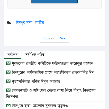
চাঁদপুর সদর
,
জাতীয়
Previous
Next
সর্বশেষ
সর্বাধিক পঠিত
যুবদলের কেন্দ্রীয় কমিটিতে ফরিদগঞ্জের তারেকুর রহমান
চাঁদপুরের অর্ধশতাধিক গ্রামে আগামীকাল কোরবানির ঈদ
বৃহস্পতিবার পবিত্র ঈদুল আজহা
দোকানপাট ও শপিংমল খোলা রাখা নিয়ে বিদ্যুৎ বিভাগের
নির্দেশনা
চাঁদপুরে হত্যা মামলায় যুবকের মৃত্যুদণ্ড