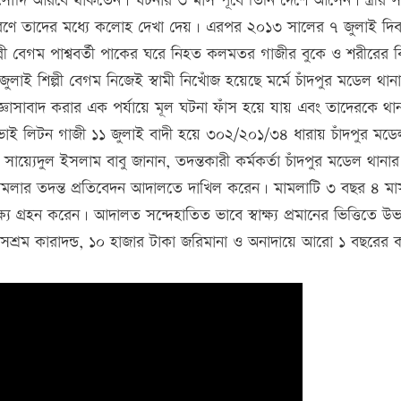
দি আরবে থাকতেন। ঘটনার ৩ মাস পূর্বে তিনি দেশে আসেন। স্ত্রীর স
ারণে তাদের মধ্যে কলোহ দেখা দেয়। এরপর ২০১৩ সালের ৭ জুলাই দি
্পী বেগম পাশ্ববর্তী পাকের ঘরে নিহত কলমতর গাজীর বুকে ও শরীরের বি
ুলাই শিল্পী বেগম নিজেই স্বামী নিখোঁজ হয়েছে মর্মে চাঁদপুর মডেল থান
ঞাসাবাদ করার এক পর্যায়ে মূল ঘটনা ফাঁস হয়ে যায় এবং তাদেরকে থা
লিটন গাজী ১১ জুলাই বাদী হয়ে ৩০২/২০১/৩৪ ধারায় চাঁদপুর মডে
্যেদুল ইসলাম বাবু জানান, তদন্তকারী কর্মকর্তা চাঁদপুর মডেল থানা
ামলার তদন্ত প্রতিবেদন আদালতে দাখিল করেন। মামলাটি ৩ বছর ৪ মা
 গ্রহন করেন। আদালত সন্দেহাতিত ভাবে স্বাক্ষ্য প্রমানের ভিত্তিতে উ
সশ্রম কারাদন্ড, ১০ হাজার টাকা জরিমানা ও অনাদায়ে আরো ১ বছরের কা