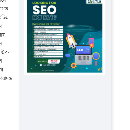
াথে
প্রতিষ্ঠানকে ৪০হাজার টাকা জরিমানা।
বাগত
এবার লঞ্চের ভাড়া বাড়ল
ভিন্ন
১৭ থেকে ২১ শতাংশ বিদ্যুতের দাম
ায়
বাড়ানোর প্রস্তাব পিডিবির
নায়
১৬ মে চাঁদপুর ও ২৫ মে ফেনী সফরে
ল
যাবেন প্রধানমন্ত্রী
র উপ-
স
উচ্চশিক্ষায় গৌরবময় অর্জন: পূর্ণ
স্কলারশিপে যুক্তরাষ্ট্রে পিএইচডি করছেন
ভয়
কুয়েটের কৃতি…
রাদন্ড
সারা দেশে বজ্রাঘাতে ১৪ জনের
প্রাণহানি
কঠোর হচ্ছে এসএসসি ও এইচএসসি
পরীক্ষা
ফরিদগঞ্জে আগুনে পুড়লো ৬ ব্যবসা