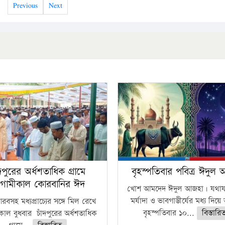
Previous
Next
ঁদপুরের অর্ধশতাধিক গ্রামে
বৃহস্পতিবার পবিত্র ঈদুল
গামীকাল কোরবানির ঈদ
খোশ আমদেদ ঈদুল আজহা। যথাযথ
মর্যাদা ও ভাবগাম্ভীর্যের মধ্য দিয়
বসহ মধ্যপ্রাচ্যের সঙ্গে মিল রেখে
বৃহস্পতিবার ১০...
বিস্তারি
াল বুধবার চাঁদপুরের অর্ধশতাধিক