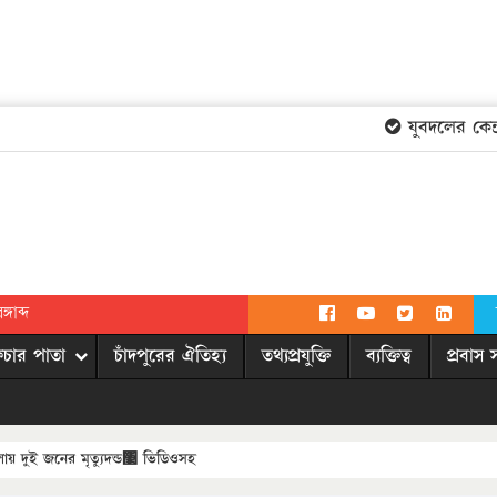
যুবদলের কেন্দ্রী
গাব্দ
িচার পাতা
চাঁদপুরের ঐতিহ্য
তথ্যপ্রযুক্তি
ব্যক্তিত্ব
প্রবাস 
মামলায় দুই জনের মৃত্যুদন্ড঳ ভিডিওসহ