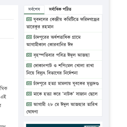
সর্বশেষ
সর্বাধিক পঠিত
যুবদলের কেন্দ্রীয় কমিটিতে ফরিদগঞ্জের
তারেকুর রহমান
চাঁদপুরের অর্ধশতাধিক গ্রামে
আগামীকাল কোরবানির ঈদ
বৃহস্পতিবার পবিত্র ঈদুল আজহা
দোকানপাট ও শপিংমল খোলা রাখা
নিয়ে বিদ্যুৎ বিভাগের নির্দেশনা
চাঁদপুরে হত্যা মামলায় যুবকের মৃত্যুদণ্ড
েমিক
মাকে হত্যা করে ‘নাটক’ সাজান ছেলে
 এই
আগামী ২৮ মে ঈদুল আজহার তারিখ
র
ঘোষণা
ভ্রাম্যমাণ আদালতে দুইটি প্রতিষ্ঠানকে