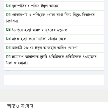
বৃহস্পতিবার পবিত্র ঈদুল আজহা
দোকানপাট ও শপিংমল খোলা রাখা নিয়ে বিদ্যুৎ বিভাগের
নির্দেশনা
চাঁদপুরে হত্যা মামলায় যুবকের মৃত্যুদণ্ড
মাকে হত্যা করে ‘নাটক’ সাজান ছেলে
আগামী ২৮ মে ঈদুল আজহার তারিখ ঘোষণা
ভ্রাম্যমাণ আদালতে দুইটি প্রতিষ্ঠানকে প্রতিষ্ঠানকে ৪০হাজার
টাকা জরিমানা।
এবার লঞ্চের ভাড়া বাড়ল
১৭ থেকে ২১ শতাংশ বিদ্যুতের দাম বাড়ানোর প্রস্তাব পিডিবির
১৬ মে চাঁদপুর ও ২৫ মে ফেনী সফরে যাবেন প্রধানমন্ত্রী
উচ্চশিক্ষায় গৌরবময় অর্জন: পূর্ণ স্কলারশিপে যুক্তরাষ্ট্রে
পিএইচডি করছেন কুয়েটের কৃতি…
আরও সংবাদ