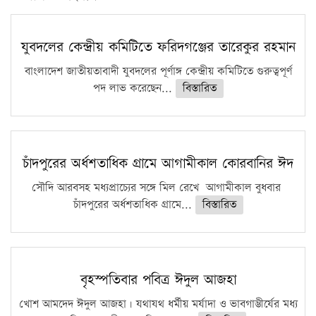
সারা দেশে বজ্রাঘাতে ১৪ জনের প্রাণহানি
কঠোর হচ্ছে এসএসসি ও এইচএসসি পরীক্ষা
যুবদলের কেন্দ্রীয় কমিটিতে ফরিদগঞ্জের তারেকুর রহমান
ফরিদগঞ্জে আগুনে পুড়লো ৬ ব্যবসা প্রতিষ্ঠান
বাংলাদেশ জাতীয়তাবাদী যুবদলের পূর্ণাঙ্গ কেন্দ্রীয় কমিটিতে গুরুত্বপূর্ণ
পদ লাভ করেছেন...
বিস্তারিত
চাঁদপুরের অর্ধশতাধিক গ্রামে আগামীকাল কোরবানির ঈদ
সৌদি আরবসহ মধ্যপ্রাচ্যের সঙ্গে মিল রেখে আগামীকাল বুধবার
চাঁদপুরের অর্ধশতাধিক গ্রামে...
বিস্তারিত
বৃহস্পতিবার পবিত্র ঈদুল আজহা
খোশ আমদেদ ঈদুল আজহা। যথাযথ ধর্মীয় মর্যাদা ও ভাবগাম্ভীর্যের মধ্য