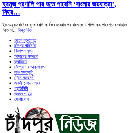
হরমুজ প্রণালি পার হতে পারেনি ‘বাংলার জয়যাত্রা’,
ফিরে…
ইরান-যুক্তরাষ্ট্রের যুদ্ধবিরতি কার্যকর হওয়ার পর বাংলাদেশ শিপিং করপোরেশনের জাহাজ
‘বাংলার...
বিস্তারিত
ওয়েব বৃত্তান্ত
চাঁদপুর পরিচিতি
বিজ্ঞাপন মুল্য
আমাদের সম্পর্কে
ক্যারিয়ার
চাঁদপুর এর ডাক্তারগন
লঞ্চ সময়সূচী
ট্রেন সময়সূচী
জরুরী ফোন নম্বর
প্রতিনিধি
ভ্রমন গাইড
যোগাযোগ