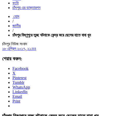
ফটো
চাঁদপুর এর ডাক্তারগন
হোম
/
জাতীয়
/
চাঁদপুর বিষ্ণুপুরে তুচ্ছ ঘটনাকে কেন্দ্র করে ছেলের হাতে বাবা খুন
চাঁদপুর নিউজ সংবাদ
২৮ এপ্রিল ২০১৭, ২১:৪৪
শেয়ার করুন:
Facebook
X
Pinterest
Tumblr
WhatsApp
LinkedIn
Email
Print
চাঁদপুর বিষ্ণুপুরে তুচ্ছ ঘটনাকে কেন্দ্র করে ছেলের হাতে বাবা খুন