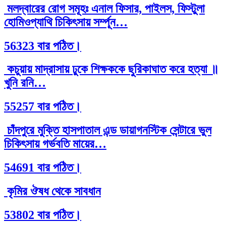
মলদ্বারের রোগ সমূহঃ এনাল ফিসার, পাইলস, ফিস্টুলা
হোমিওপ্যাথি চিকিৎসায় সর্ম্পূন…
56323 বার পঠিত।
কচুয়ায় মাদ্রাসায় ঢুকে শিক্ষককে ছুরিকাঘাত করে হত্যা ॥
খুনি রনি…
55257 বার পঠিত।
চাঁদপুরে মুক্তি হাসপাতাল এন্ড ডায়াগনস্টিক সেন্টারে ভুল
চিকিৎসায় গর্ভবতি মায়ের…
54691 বার পঠিত।
কৃমির ঔষধ থেকে সাবধান
53802 বার পঠিত।