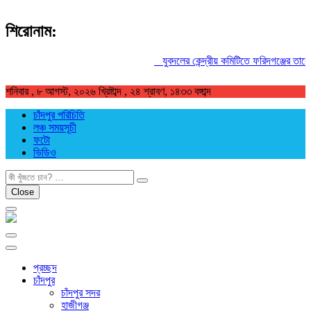
শিরোনাম:
যুবদলের কেন্দ্রীয় কমিটিতে ফরিদগঞ্জের তারেকুর
শনিবার , ৮ আগস্ট, ২০২৬ খ্রিষ্টাব্দ , ২৪ শ্রাবণ, ১৪৩৩ বঙ্গাব্দ
চাঁদপুর পরিচিতি
লঞ্চ সময়সূচী
ফটো
ভিডিও
খুজুন
Close
প্রচ্ছদ
চাঁদপুর
চাঁদপুর সদর
হাজীগঞ্জ