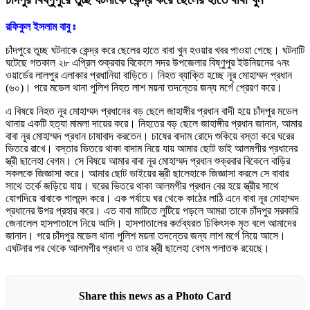
রফিকুল ইসলাম বাবু ঃ
চাঁদপুরে তুচ্ছ ঘটনাকে কেন্দ্র করে ছেলের হাতে বাবা খুন হওয়ার খবর পাওয়া গেছে। ঘটনাটি
ঘটেছে গতকাল ২৮ এপ্রিল শুক্রবার বিকেলে সদর উপজেলার বিষ্ণুপুর ইউনিয়নের ৭নং
ওয়ার্ডের লালপুর এলাকার প্রধানিয়া বাড়িতে। নিহত ব্যাক্তি হচ্ছে নূর মোহাম্মদ প্রধান
(৬০)। পরে মডেল থানা পুলিশ নিহত লাশ ময়না তদন্তের জন্য মর্গে প্রেরণ করে।
এ বিষয়ে নিহত নূর মোহাম্মদ প্রধানের বড় ছেলে জাহাঙ্গীর প্রধান বাদী হয়ে চাঁদপুর মডেল
থানায় একটি হত্যা মামলা দায়ের করে। নিহতের বড় ছেলে জাহাঙ্গীর প্রধান জানান, আমার
বাবা নূর মোহাম্মদ প্রধান চাষাবাদ করতেন। চাষের বাদাম রোদে শুকিয়ে বস্তা করে ঘরের
ভিতরে রাখে। বস্তার ভিতরে থাকা বাদাম নিয়ে যায় আমার ছোট ভাই আলমগীর প্রধানের
স্ত্রী ছালেহা বেগম। সে বিষয়ে আমার বাবা নূর মোহাম্মদ প্রধান শুক্রবার বিকেলে বাড়ির
সকলকে জিজ্ঞাসা করে। আমার ছোট ভাইয়ের স্ত্রী ছালেহাকে জিজ্ঞাসা করলে সে বাবার
সাথে তর্কে জড়িয়ে যায়। ঘরের ভিতরে থাকা আলমগীর প্রধান বের হয়ে স্ত্রীর সাথে
যোগদিয়ে বাবাকে গালমন্দ করে। এক পর্যায়ে ঘর থেকে কাঠের লাঠি এনে বাবা নূর মোহাম্মদ
প্রধানের উপর প্রহার করে। এত বাবা মাটিতে লুটিয়ে পড়লে আমরা তাকে চাঁদপুর সরকারি
জেনালেল হাসপাতালে নিয়ে আসি। হাসপাতালের কর্তব্যরত চিকিৎসক মৃত বলে আমাদের
জানান। পরে চাঁদপুর মডেল থানা পুলিশ ময়না তদন্তের জন্য লাশ মর্গে নিয়ে আসে।
এঘটনার পর থেকে আলমগীর প্রধান ও তার স্ত্রী ছালেহা বেগম পলাতক রয়েছে।
Share this news as a Photo Card