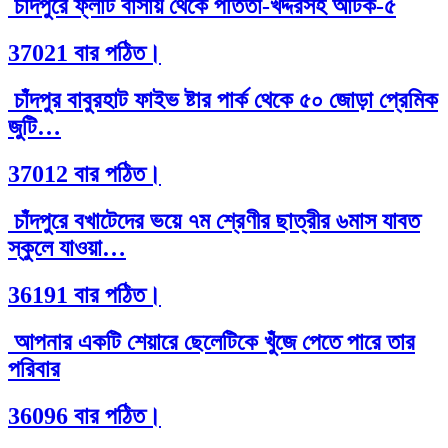
চাঁদপুরে ফ্লাট বাসায় থেকে পতিতা-খদ্দরসহ আটক-৫
37021 বার পঠিত।
চাঁদপুর বাবুরহাট ফাইভ ষ্টার পার্ক থেকে ৫০ জোড়া প্রেমিক
জুটি…
37012 বার পঠিত।
চাঁদপুরে বখাটেদের ভয়ে ৭ম শ্রেণীর ছাত্রীর ৬মাস যাবত
স্কুলে যাওয়া…
36191 বার পঠিত।
আপনার একটি শেয়ারে ছেলেটিকে খুঁজে পেতে পারে তার
পরিবার
36096 বার পঠিত।