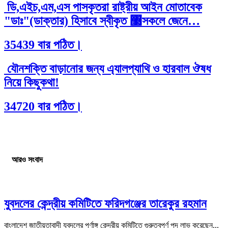
ডি,এইচ,এম,এস পাসকৃতরা রাষ্ট্রীয় আইন মোতাবেক
"ডাঃ"(ডাক্তার) হিসাবে স্বীকৃত ঳সকলে জেনে…
35439 বার পঠিত।
যৌনশক্তি বাড়ানোর জন্য এ্যালপ্যাথি ও হারবাল ঔষধ
নিয়ে কিছুকথা!
34720 বার পঠিত।
আরও সংবাদ
যুবদলের কেন্দ্রীয় কমিটিতে ফরিদগঞ্জের তারেকুর রহমান
বাংলাদেশ জাতীয়তাবাদী যুবদলের পূর্ণাঙ্গ কেন্দ্রীয় কমিটিতে গুরুত্বপূর্ণ পদ লাভ করেছেন...