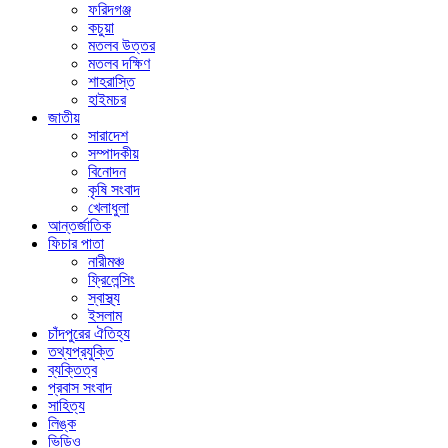
ফরিদগঞ্জ
কচুয়া
মতলব উত্তর
মতলব দক্ষিণ
শাহরাস্তি
হাইমচর
জাতীয়
সারাদেশ
সম্পাদকীয়
বিনোদন
কৃষি সংবাদ
খেলাধুলা
আন্তর্জাতিক
ফিচার পাতা
নারীমঞ্চ
ফ্রিলেন্সিং
স্বাস্থ্য
ইসলাম
চাঁদপুরের ঐতিহ্য
তথ্যপ্রযুক্তি
ব্যক্তিত্ব
প্রবাস সংবাদ
সাহিত্য
লিঙ্ক
ভিডিও