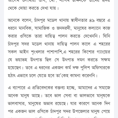
আলেম ওলামারা ওসি, মো: নাসিম উদ্দিনকে তাদের হৃদয়
থেকে দোয়া করতে দেখা যায়।
অনেকে বলেন, চাঁদপুর মডেল থানায় স্বাধীনতার ৪৯ বছরে এ
ধরনে মানবিক, সামাজিক ও জনদরদী, মানুষের কল্যানে কাজ
করার ওসিকে তারা দায়িত্ব পালন করতে দেখেননি। যিনি
চাঁদপুর সদর মডেল থানায় দায়িত্ব পালন কালে এ শহরের
সকল আইন শৃংখলার পাশাপাশি,এ শহরের কিশোর গ্যাংয়ের
যে ভয়াভহ উৎপাত ছিল সে উৎপাত দমন করতে সক্ষম
হয়েছেন। তবে এ ধরনের একজন কর্ম দক্ষ পুলিশ অফিসারকে
হঠাৎ এভাবে চলে যেতে হবে তা’কেহ কামনা করেননি।
এ ব্যাপারে এ প্রতিবেদকের বক্তব্য হচ্ছে, আমাদের এ সমাজে
অনেক মানুষ আছে। তবে ভাল সেবা বা ভালভাবে মানূষকে
ভালবাসার, মানুষের অভাব রয়েছে। যার কারণে অনেক দিন
পর একজন ভাল ওসিকে চাঁদপুর সদর উপজেলার মানুষ পেয়ে