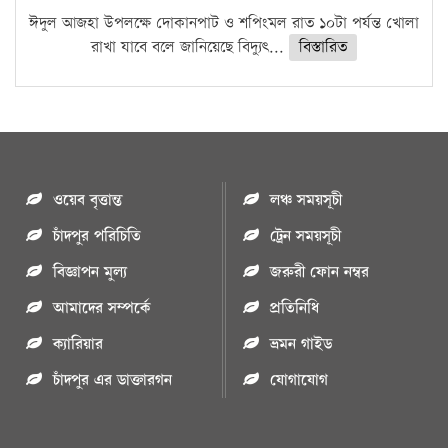
ঈদুল আজহা উপলক্ষে দোকানপাট ও শপিংমল রাত ১০টা পর্যন্ত খোলা
রাখা যাবে বলে জানিয়েছে বিদ্যুৎ...
বিস্তারিত
ওয়েব বৃত্তান্ত
লঞ্চ সময়সূচী
চাঁদপুর পরিচিতি
ট্রেন সময়সূচী
বিজ্ঞাপন মুল্য
জরুরী ফোন নম্বর
আমাদের সম্পর্কে
প্রতিনিধি
ক্যারিয়ার
ভ্রমন গাইড
চাঁদপুর এর ডাক্তারগন
যোগাযোগ