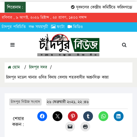
শিরোনাম:
যুবদলের কেন্দ্রীয় কমিটিতে ফরিদগঞ্জের তা
রবিবার , ৯ আগস্ট, ২০২৬ খ্রিষ্টাব্দ , ২৫ শ্রাবণ, ১৪৩৩ বঙ্গাব্দ
চাঁদপুর পরিচিতি
লঞ্চ সময়সূচী
ফটো
ভিডিও
হোম
/
চাঁদপুর সদর
/
চাঁদপুর মডেল থানার ওসির বিদায় বেলায় শহরবাসীর অশ্রুসিক্ত কান্না
চাঁদপুর নিউজ সংবাদ
২৬ ফেব্রুয়ারী ২০২১, ২২:৪৬
শেয়ার
করুন: