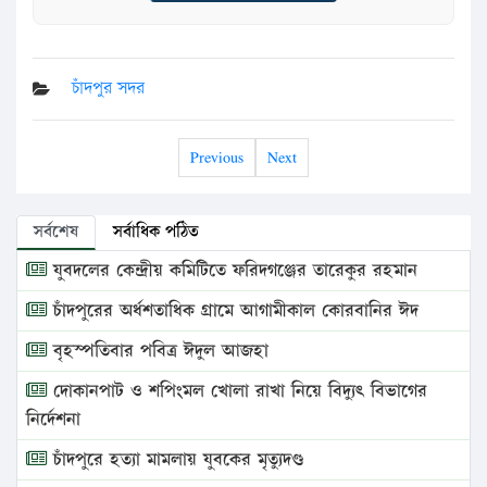
চাঁদপুর সদর
Previous
Next
সর্বশেষ
সর্বাধিক পঠিত
যুবদলের কেন্দ্রীয় কমিটিতে ফরিদগঞ্জের তারেকুর রহমান
চাঁদপুরের অর্ধশতাধিক গ্রামে আগামীকাল কোরবানির ঈদ
বৃহস্পতিবার পবিত্র ঈদুল আজহা
দোকানপাট ও শপিংমল খোলা রাখা নিয়ে বিদ্যুৎ বিভাগের
নির্দেশনা
চাঁদপুরে হত্যা মামলায় যুবকের মৃত্যুদণ্ড