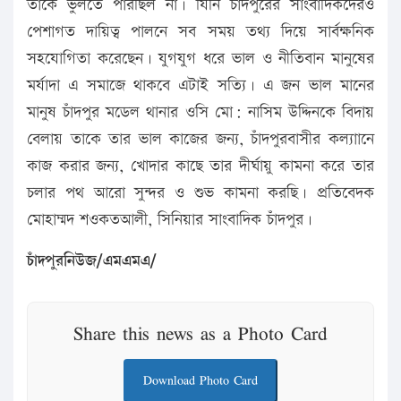
তাকে ভুলতে পারছিল না। যিনি চাঁদপুরের সাংবাদিকদেরও
পেশাগত দায়িত্ব পালনে সব সময় তথ্য দিয়ে সার্বক্ষনিক
সহযোগিতা করেছেন। যুগযুগ ধরে ভাল ও নীতিবান মানুষের
মর্যাদা এ সমাজে থাকবে এটাই সত্যি। এ জন ভাল মানের
মানুষ চাঁদপুর মডেল থানার ওসি মো: নাসিম উদ্দিনকে বিদায়
বেলায় তাকে তার ভাল কাজের জন্য, চাঁদপুরবাসীর কল্যাানে
কাজ করার জন্য, খোদার কাছে তার দীর্ঘায়ু কামনা করে তার
চলার পথ আরো সুন্দর ও শুভ কামনা করছি। প্রতিবেদক
মোহাম্মদ শওকতআলী, সিনিয়ার সাংবাদিক চাঁদপুর।
চাঁদপুরনিউজ/এমএমএ/
Share this news as a Photo Card
Download Photo Card