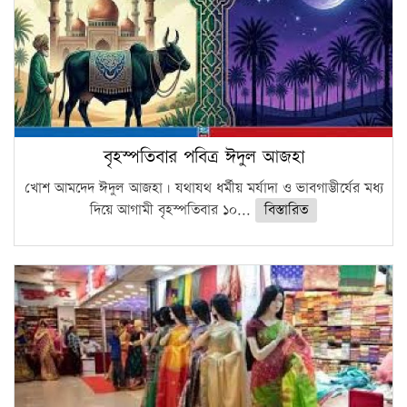
বৃহস্পতিবার পবিত্র ঈদুল আজহা
খোশ আমদেদ ঈদুল আজহা। যথাযথ ধর্মীয় মর্যাদা ও ভাবগাম্ভীর্যের মধ্য
দিয়ে আগামী বৃহস্পতিবার ১০...
বিস্তারিত