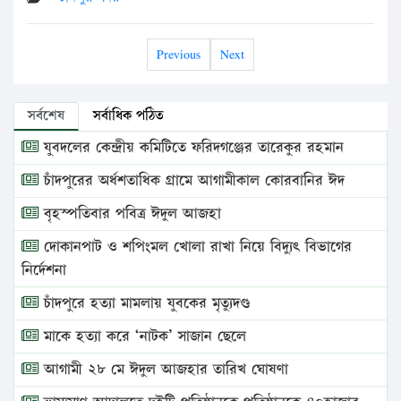
Previous
Next
সর্বশেষ
সর্বাধিক পঠিত
যুবদলের কেন্দ্রীয় কমিটিতে ফরিদগঞ্জের তারেকুর রহমান
চাঁদপুরের অর্ধশতাধিক গ্রামে আগামীকাল কোরবানির ঈদ
বৃহস্পতিবার পবিত্র ঈদুল আজহা
দোকানপাট ও শপিংমল খোলা রাখা নিয়ে বিদ্যুৎ বিভাগের
নির্দেশনা
চাঁদপুরে হত্যা মামলায় যুবকের মৃত্যুদণ্ড
মাকে হত্যা করে ‘নাটক’ সাজান ছেলে
আগামী ২৮ মে ঈদুল আজহার তারিখ ঘোষণা