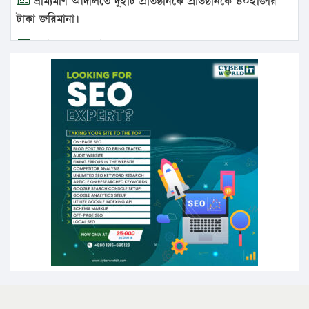
ভ্রাম্যমাণ আদালতে দুইটি প্রতিষ্ঠানকে প্রতিষ্ঠানকে ৪০হাজার
টাকা জরিমানা।
এবার লঞ্চের ভাড়া বাড়ল
১৭ থেকে ২১ শতাংশ বিদ্যুতের দাম বাড়ানোর প্রস্তাব পিডিবির
১৬ মে চাঁদপুর ও ২৫ মে ফেনী সফরে যাবেন প্রধানমন্ত্রী
উচ্চশিক্ষায় গৌরবময় অর্জন: পূর্ণ স্কলারশিপে যুক্তরাষ্ট্রে
পিএইচডি করছেন কুয়েটের কৃতি…
সারা দেশে বজ্রাঘাতে ১৪ জনের প্রাণহানি
কঠোর হচ্ছে এসএসসি ও এইচএসসি পরীক্ষা
ফরিদগঞ্জে আগুনে পুড়লো ৬ ব্যবসা প্রতিষ্ঠান