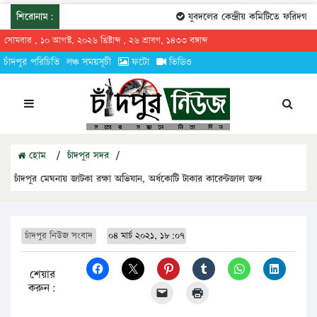
শিরোনাম:
যুবদলের কেন্দ্রীয় কমিটিতে ফরিদগঞ্জের 
সোমবার , ১০ আগস্ট, ২০২৬ খ্রিষ্টাব্দ , ২৬ শ্রাবণ, ১৪৩৩ বঙ্গাব্দ
চাঁদপুর পরিচিতি
লঞ্চ সময়সূচী
ফটো
ভিডিও
হোম
/
চাঁদপুর সদর
/
চাঁদপুর মেঘনায় জাটকা রক্ষা অভিযান, অর্ধকোটি টাকার কারেন্টজাল জব্দ
চাঁদপুর নিউজ সংবাদ
০৪ মার্চ ২০২১, ১৮:০৭
শেয়ার
করুন: