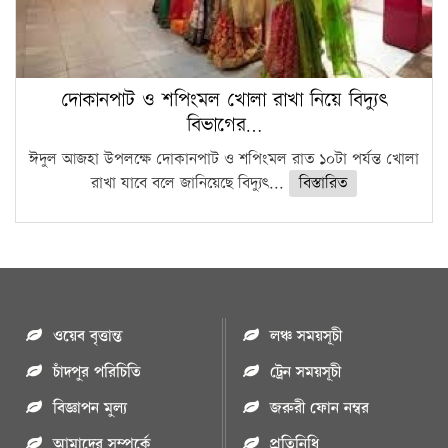
দোকানপাট ও শপিংমল খোলা রাখা নিয়ে বিদ্যুৎ
বিভাগের…
ঈদুল আজহা উপলক্ষে দোকানপাট ও শপিংমল রাত ১০টা পর্যন্ত খোলা
রাখা যাবে বলে জানিয়েছে বিদ্যুৎ...
বিস্তারিত
ওয়েব বৃত্তান্ত
লঞ্চ সময়সূচী
চাঁদপুর পরিচিতি
ট্রেন সময়সূচী
বিজ্ঞাপন মুল্য
জরুরী ফোন নম্বর
আমাদের সম্পর্কে
প্রতিনিধি