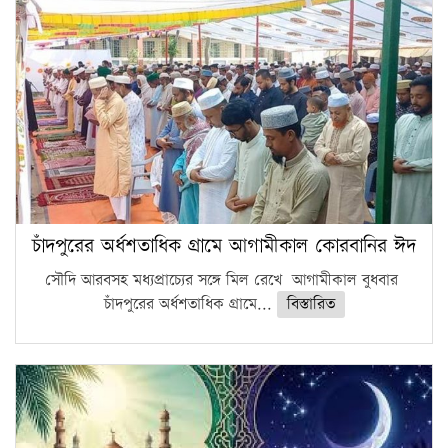
চাঁদপুরের অর্ধশতাধিক গ্রামে আগামীকাল কোরবানির ঈদ
সৌদি আরবসহ মধ্যপ্রাচ্যের সঙ্গে মিল রেখে আগামীকাল বুধবার
চাঁদপুরের অর্ধশতাধিক গ্রামে...
বিস্তারিত