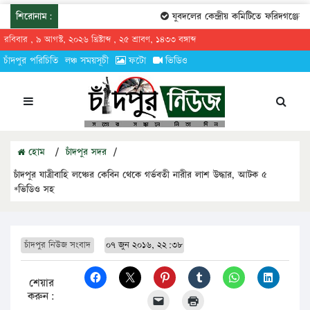
শিরোনাম:
যুবদলের কেন্দ্রীয় কমিটিতে ফরিদগঞ্জের ত
রবিবার , ৯ আগস্ট, ২০২৬ খ্রিষ্টাব্দ , ২৫ শ্রাবণ, ১৪৩৩ বঙ্গাব্দ
চাঁদপুর পরিচিতি
লঞ্চ সময়সূচী
ফটো
ভিডিও
হোম
/
চাঁদপুর সদর
/
চাঁদপুর যাত্রীবাহি লঞ্চের কেবিন থেকে গর্ভবতী নারীর লাশ উদ্ধার, আটক ৫
*ভিডিও সহ
চাঁদপুর নিউজ সংবাদ
০৭ জুন ২০১৬, ২২:৩৮
শেয়ার
করুন: