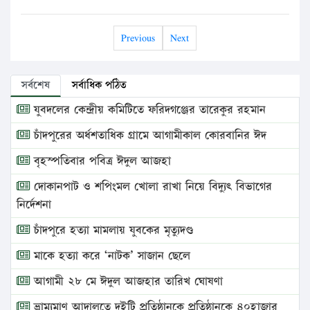
Previous
Next
সর্বশেষ
সর্বাধিক পঠিত
যুবদলের কেন্দ্রীয় কমিটিতে ফরিদগঞ্জের তারেকুর রহমান
চাঁদপুরের অর্ধশতাধিক গ্রামে আগামীকাল কোরবানির ঈদ
বৃহস্পতিবার পবিত্র ঈদুল আজহা
দোকানপাট ও শপিংমল খোলা রাখা নিয়ে বিদ্যুৎ বিভাগের
নির্দেশনা
চাঁদপুরে হত্যা মামলায় যুবকের মৃত্যুদণ্ড
মাকে হত্যা করে ‘নাটক’ সাজান ছেলে
আগামী ২৮ মে ঈদুল আজহার তারিখ ঘোষণা
ভ্রাম্যমাণ আদালতে দুইটি প্রতিষ্ঠানকে প্রতিষ্ঠানকে ৪০হাজার