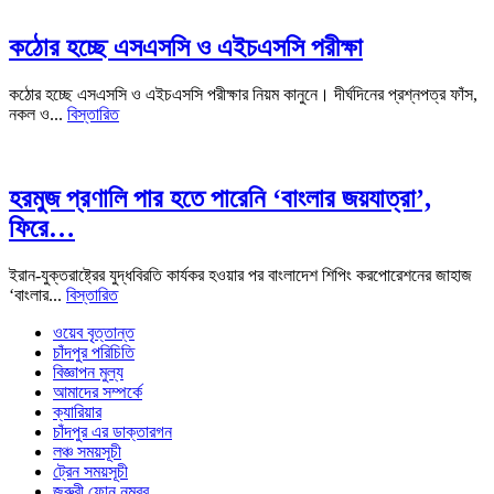
কঠোর হচ্ছে এসএসসি ও এইচএসসি পরীক্ষা
কঠোর হচ্ছে এসএসসি ও এইচএসসি পরীক্ষার নিয়ম কানুনে। দীর্ঘদিনের প্রশ্নপত্র ফাঁস,
নকল ও...
বিস্তারিত
হরমুজ প্রণালি পার হতে পারেনি ‘বাংলার জয়যাত্রা’,
ফিরে…
ইরান-যুক্তরাষ্ট্রের যুদ্ধবিরতি কার্যকর হওয়ার পর বাংলাদেশ শিপিং করপোরেশনের জাহাজ
‘বাংলার...
বিস্তারিত
ওয়েব বৃত্তান্ত
চাঁদপুর পরিচিতি
বিজ্ঞাপন মুল্য
আমাদের সম্পর্কে
ক্যারিয়ার
চাঁদপুর এর ডাক্তারগন
লঞ্চ সময়সূচী
ট্রেন সময়সূচী
জরুরী ফোন নম্বর