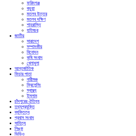
ফরিদগঞ্জ
কচুয়া
মতলব উত্তর
মতলব দক্ষিণ
শাহরাস্তি
হাইমচর
জাতীয়
সারাদেশ
সম্পাদকীয়
বিনোদন
কৃষি সংবাদ
খেলাধুলা
আন্তর্জাতিক
ফিচার পাতা
নারীমঞ্চ
ফ্রিলেন্সিং
স্বাস্থ্য
ইসলাম
চাঁদপুরের ঐতিহ্য
তথ্যপ্রযুক্তি
ব্যক্তিত্ব
প্রবাস সংবাদ
সাহিত্য
লিঙ্ক
ভিডিও