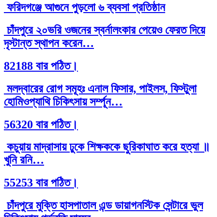
ফরিদগঞ্জে আগুনে পুড়লো ৬ ব্যবসা প্রতিষ্ঠান
চাঁদপুরে ২০ভরি ওজনের স্বর্নালংকার পেয়েও ফেরত দিয়ে
দৃস্টান্ত স্থাপন করেন…
82188 বার পঠিত।
মলদ্বারের রোগ সমূহঃ এনাল ফিসার, পাইলস, ফিস্টুলা
হোমিওপ্যাথি চিকিৎসায় সর্ম্পূন…
56320 বার পঠিত।
কচুয়ায় মাদ্রাসায় ঢুকে শিক্ষককে ছুরিকাঘাত করে হত্যা ॥
খুনি রনি…
55253 বার পঠিত।
চাঁদপুরে মুক্তি হাসপাতাল এন্ড ডায়াগনস্টিক সেন্টারে ভুল