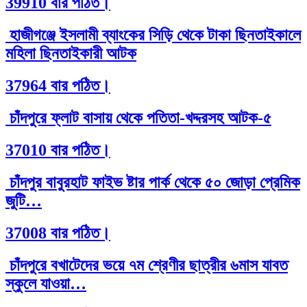
39910 বার পঠিত।
হাজীগঞ্জে ইসলামী ব্যাংকের সিড়ি থেকে টাকা ছিনতাইকালে
মহিলা ছিনতাইকারী আটক
37964 বার পঠিত।
চাঁদপুরে ফ্লাট বাসায় থেকে পতিতা-খদ্দরসহ আটক-৫
37010 বার পঠিত।
চাঁদপুর বাবুরহাট ফাইভ ষ্টার পার্ক থেকে ৫০ জোড়া প্রেমিক
জুটি…
37008 বার পঠিত।
চাঁদপুরে বখাটেদের ভয়ে ৭ম শ্রেণীর ছাত্রীর ৬মাস যাবত
স্কুলে যাওয়া…