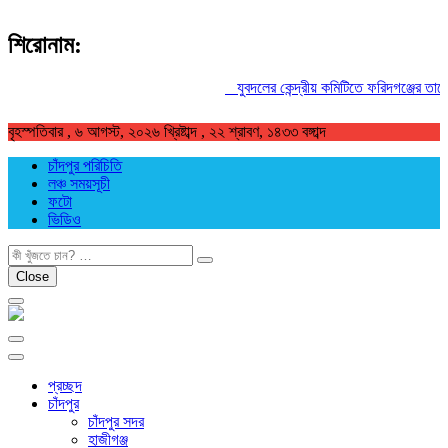
শিরোনাম:
যুবদলের কেন্দ্রীয় কমিটিতে ফরিদগঞ্জের তারেকুর
বৃহস্পতিবার , ৬ আগস্ট, ২০২৬ খ্রিষ্টাব্দ , ২২ শ্রাবণ, ১৪৩৩ বঙ্গাব্দ
চাঁদপুর পরিচিতি
লঞ্চ সময়সূচী
ফটো
ভিডিও
খুজুন
Close
প্রচ্ছদ
চাঁদপুর
চাঁদপুর সদর
হাজীগঞ্জ