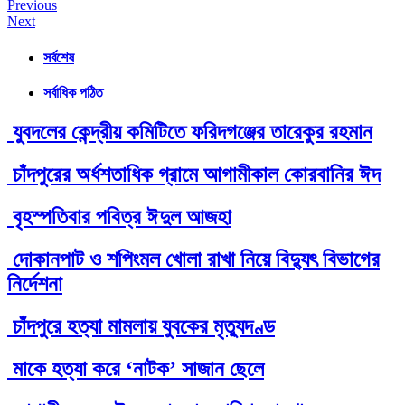
Post
Previous
Next
navigation
সর্বশেষ
সর্বাধিক পঠিত
যুবদলের কেন্দ্রীয় কমিটিতে ফরিদগঞ্জের তারেকুর রহমান
চাঁদপুরের অর্ধশতাধিক গ্রামে আগামীকাল কোরবানির ঈদ
বৃহস্পতিবার পবিত্র ঈদুল আজহা
দোকানপাট ও শপিংমল খোলা রাখা নিয়ে বিদ্যুৎ বিভাগের
নির্দেশনা
চাঁদপুরে হত্যা মামলায় যুবকের মৃত্যুদণ্ড
মাকে হত্যা করে ‘নাটক’ সাজান ছেলে