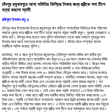
চাঁদপুর রঘুনাথপুরে আশা সমিতির কিস্তির টাকার জন্য স্ত্রীকে গলা টিপে
হত্যা করলো স্বামী
রফিকুল ইসলাম বাবু ॥
চাঁদপুর সদর উপজেলার উত্তর রঘুনাথপুর খান বাড়ীতে সাপ্তাহিক কিস্তির টাকা পরিশোধ
করাকে কেন্দ্র করে স্ত্রীকে গলা টিপে হত্যা করলো পাষন্ড স্বামী বাবুল। বুধবার ভোররাতে এ
ঘটনা ঘটে। চাঁদপুর সদর মডেল থানা পুলিশ ঘটনাস্থল থেকে আজ সকালে গৃহবধূর লাশ
উদ্ধার করে ময়ণা তদন্তের জন্য থানায় নিয়ে আসে। ঘটনার সাথে সম্পৃক্ত ঘাতক
স্বামীকে আটক করেছে পুলিশ।
জানাযায়, গত ৪ বছর পুর্বে উত্তর রঘুনাথপুর তেরিসপুল কালাম মাষ্টার খান বাড়ীর মৃত
নজিবউল্লাহ খানের ছেলে বায়োজীত খান বাবুল (৩২) এর সাথে দোকান ঘর এলাকার মিজি
বাড়ীর লতিফ মিজির মেয়ে ছালমা বেগমের সাথে পারিবারিক ভাবে বিয়ে হয়। বিয়ের সময়
ছালমার পিতা আশা সমিতি থেকে লোন করে মেয়ের জামাই ও তার পরিবারের চাহিদা
অনুয়ায়ী ২ লক্ষ টাকার মধ্যে নগদ ৬০ হাজার টাকা যৌতুক প্রদান করে। তাদের সংসারে
রিফাত নামের আড়াই বছরের একটি সন্তান রয়েছে। স্থানীয় লোকজন জানায়, বাবুল তার
স্ত্রীকে বাপের বাড়ী থেকে টাকা এনে দেওয়ার জন্য প্রায়ই বেদম মারধর করতো। গত
কিছুদিন পুর্বে স্বামীর যৌতুকের চাহিদা মেটাতে স্ত্রী ছালমা বেগম পূনরায় আশা সমিতি থেকে
৪০ হাজার টাকা লোন করে দেয়। সেই লোন বাবদ প্রতি সপ্তাহে ১১শ টাকা পরিশোধ
করার কথা ছিলো। আজ রাতে স্ত্রী তার স্বামীর কাছে কিস্তি পরিশোধ করার জন্য ১১শ
টাকা চায়। স্বামী সে টাকা দিতে অপারগতা প্রকাশ করে উল্টো ছালমার বাপের বাড়ী থেকে
টাকা এনে কিস্তি পরিশোধ করার কথা বলে। এ নিয়ে তাদের স্বামী স্ত্রীর মাঝে বাক বিতন্ডা
শুরু হয়। এক পর্যায়ে স্বামী বাবুল তার স্ত্রীর গলা টিপে ধরে শ্বাষরুদ্ধ করে হত্যা করে।