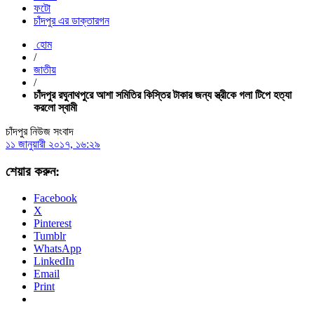
ফটো
চাঁদপুর এর ডাক্তারগন
হোম
/
জাতীয়
/
চাঁদপুর রঘুনাথপুরে আশা সমিতির কিস্তির টাকার জন্য স্ত্রীকে গলা টিপে হত্যা
করলো স্বামী
চাঁদপুর নিউজ সংবাদ
১১ জানুয়ারী ২০১৭, ১৬:২৯
শেয়ার করুন:
Facebook
X
Pinterest
Tumblr
WhatsApp
LinkedIn
Email
Print