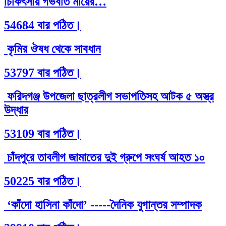
চিকিৎসায় গর্ভবতি মায়ের…
54684 বার পঠিত।
কৃমির ঔষধ থেকে সাবধান
53797 বার পঠিত।
ফরিদগঞ্জ উপজেলা ছাত্রলীগ সভাপতিসহ আটক ৫ অস্ত্র
উদ্ধার
53109 বার পঠিত।
চাঁদপুরে তাবলীগ জামাতের দুই গ্রুপে সংঘর্ষ আহত ১০
50225 বার পঠিত।
‘কাঁদো হাসিনা কাঁদো’ -----দৈনিক যুগান্তর সম্পাদক