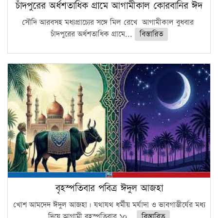
চাঁদপুরের অর্ধশতাধিক গ্রামে আগামীকাল কোরবানির ঈদ
সৌদি আরবসহ মধ্যপ্রাচ্যের সঙ্গে মিল রেখে আগামীকাল বুধবার
চাঁদপুরের অর্ধশতাধিক গ্রামে...
বিস্তারিত
বৃহস্পতিবার পবিত্র ঈদুল আজহা
খোশ আমদেদ ঈদুল আজহা। যথাযথ ধর্মীয় মর্যাদা ও ভাবগাম্ভীর্যের মধ্য
দিয়ে আগামী বৃহস্পতিবার ১০...
বিস্তারিত