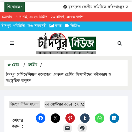
শিরোনাম:
যুবদলের কেন্দ্রীয় কমিটিতে ফরিদগঞ্জের তারেকুর
শুক্রবার , ৭ আগস্ট, ২০২৬ খ্রিষ্টাব্দ , ২৩ শ্রাবণ, ১৪৩৩ বঙ্গাব্দ
চাঁদপুর পরিচিতি
লঞ্চ সময়সূচী
ফটো
ভিডিও
হোম
/
জাতীয়
/
চাঁদপুর রেসিডেন্সিয়াল কলেজের একাদশ শ্রেণির শিক্ষার্থীদের নবীনবরণ ও
সাংস্কৃতিক অনুষ্ঠান
চাঁদপুর নিউজ সংবাদ
০২ সেপ্টেম্বার ২০১৫, ১৭:২১
শেয়ার
করুন: