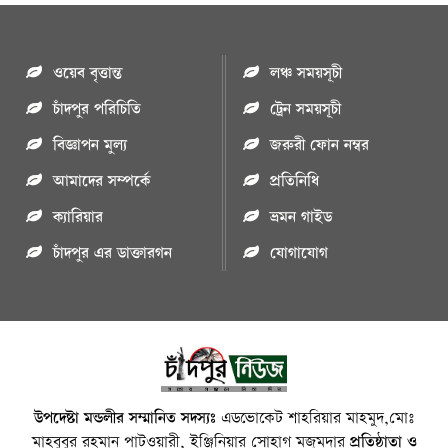
ওয়েব বৃত্তান্ত
লঞ্চ সময়সূচী
চাঁদপুর পরিচিতি
ট্রেন সময়সূচী
বিজ্ঞাপন মুল্য
জরুরী ফোন নম্বর
আমাদের সম্পর্কে
প্রতিনিধি
ক্যারিয়ার
ভ্রমন গাইড
চাঁদপুর এর ডাক্তারগন
যোগাযোগ
উপদেষ্টা মন্ডলীর সম্মানিত সদস্যঃ
এডভোকেট শাহরিয়ার মাহমুদ,মোঃ
মাহবুবুর রহমান পাটওয়ারী, ইঞ্জিনিয়ার সোহাগ মজুমদার
প্রতিষ্ঠাতা ও