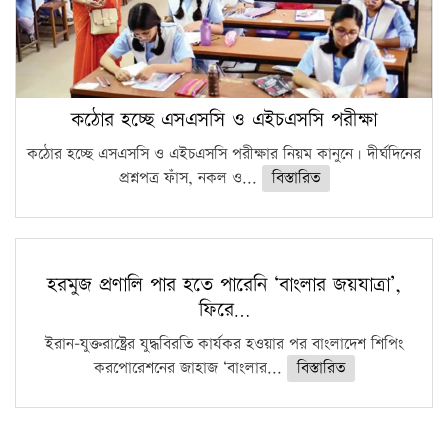
কঠোর হচ্ছে এসএসসি ও এইচএসসি পরীক্ষা
কঠোর হচ্ছে এসএসসি ও এইচএসসি পরীক্ষার নিয়ম কানুনে। দীর্ঘদিনের
প্রশ্নপত্র ফাঁস, নকল ও...
বিস্তারিত
হরমুজ প্রণালি পার হতে পারেনি ‘বাংলার জয়যাত্রা’,
ফিরে…
ইরান-যুক্তরাষ্ট্রের যুদ্ধবিরতি কার্যকর হওয়ার পর বাংলাদেশ শিপিং
করপোরেশনের জাহাজ ‘বাংলার...
বিস্তারিত