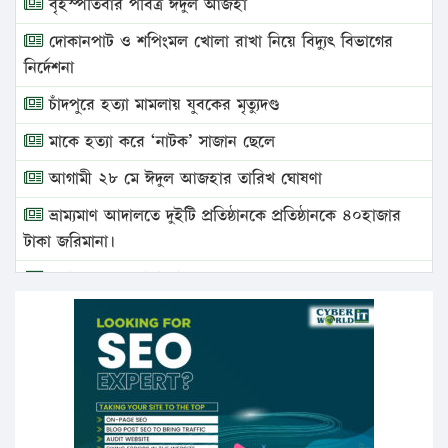
বৃহস্পতিবার পবিত্র ঈদুল আজহা
দোকানপাট ও শপিংমল খোলা রাখা নিয়ে বিদ্যুৎ বিভাগের
নির্দেশনা
চাঁদপুরে হত্যা মামলায় যুবকের মৃত্যুদণ্ড
মাকে হত্যা করে ‘নাটক’ সাজান ছেলে
আগামী ২৮ মে ঈদুল আজহার তারিখ ঘোষণা
ভ্রাম্যমাণ আদালতে দুইটি প্রতিষ্ঠানকে প্রতিষ্ঠানকে ৪০হাজার
টাকা জরিমানা।
এবার লঞ্চের ভাড়া বাড়ল
১৭ থেকে ২১ শতাংশ বিদ্যুতের দাম বাড়ানোর প্রস্তাব পিডিবির
১৬ মে চাঁদপুর ও ২৫ মে ফেনী সফরে যাবেন প্রধানমন্ত্রী
উচ্চশিক্ষায় গৌরবময় অর্জন: পূর্ণ স্কলারশিপে যুক্তরাষ্ট্রে
পিএইচডি করছেন কুয়েটের কৃতি…