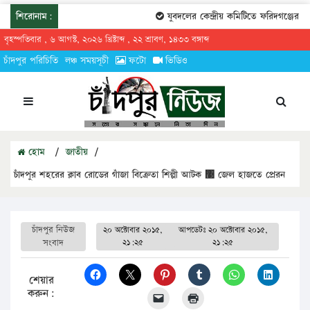
শিরোনাম:
যুবদলের কেন্দ্রীয় কমিটিতে ফরিদগঞ্জের তা
বৃহস্পতিবার , ৬ আগস্ট, ২০২৬ খ্রিষ্টাব্দ , ২২ শ্রাবণ, ১৪৩৩ বঙ্গাব্দ
চাঁদপুর পরিচিতি
লঞ্চ সময়সূচী
ফটো
ভিডিও
হোম
/
জাতীয়
/
চাঁদপুর শহরের ক্লাব রোডের গাঁজা বিক্রেতা শিল্পী আটক ঳ জেল হাজতে প্রেরন
চাঁদপুর নিউজ
২০ অক্টোবার ২০১৫,
আপডেটঃ
২০ অক্টোবার ২০১৫,
সংবাদ
২১:২৫
২১:২৫
শেয়ার
করুন: