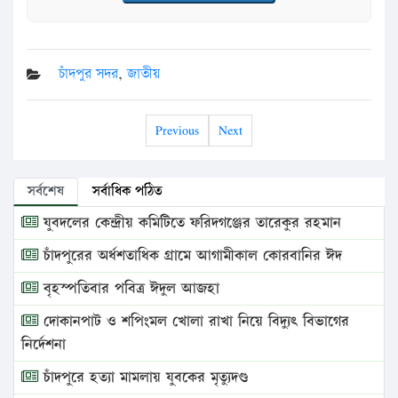
চাঁদপুর সদর
,
জাতীয়
Previous
Next
সর্বশেষ
সর্বাধিক পঠিত
যুবদলের কেন্দ্রীয় কমিটিতে ফরিদগঞ্জের তারেকুর রহমান
চাঁদপুরের অর্ধশতাধিক গ্রামে আগামীকাল কোরবানির ঈদ
বৃহস্পতিবার পবিত্র ঈদুল আজহা
দোকানপাট ও শপিংমল খোলা রাখা নিয়ে বিদ্যুৎ বিভাগের
নির্দেশনা
চাঁদপুরে হত্যা মামলায় যুবকের মৃত্যুদণ্ড