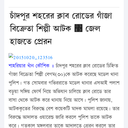
চাঁদপুর শহরের ক্লাব রোডের গাঁজা
বিক্রেতা শিল্পী আটক ঳ জেল
হাজতে প্রেরন
শাহরিয়ার খাঁন কৌশিক ॥
চাঁদপুর শহরের ক্লাব রোডের চিহ্নিত
গাঁজা বিক্রেতা শিল্পী বেগম(৩০)কে আটক করেছে মডেল থানা
পুলিশ। গত সোমবার গভিররাতে মডেল থানার এসআই পলাশ
বড়ুয়া সঙ্গিয় ফোর্স নিয়ে অভিযান চালিয়ে ক্লাব রোডে তার
বাসা থেকে আটক করে থানায় নিয়ে আসে। পুলিশ জানায়,
আটককৃতের বিরুদ্ধে বেশ কয়েকটি মাদক মামলা রয়েছে। তার
বিরুদ্ধে আদালত ওয়ারেন্ড জারি করলে পুলিশ তাকে আটক
করে। গতকাল মঙ্গলবার তাকে আদালতে প্রেরন করলে তার