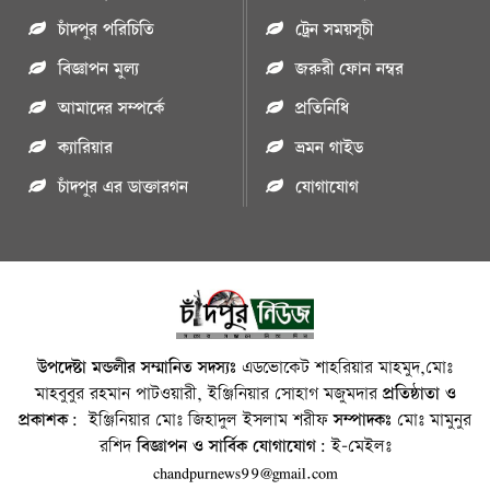
চাঁদপুর পরিচিতি
ট্রেন সময়সূচী
বিজ্ঞাপন মুল্য
জরুরী ফোন নম্বর
আমাদের সম্পর্কে
প্রতিনিধি
ক্যারিয়ার
ভ্রমন গাইড
চাঁদপুর এর ডাক্তারগন
যোগাযোগ
উপদেষ্টা মন্ডলীর সম্মানিত সদস্যঃ
এডভোকেট শাহরিয়ার মাহমুদ,মোঃ
মাহবুবুর রহমান পাটওয়ারী, ইঞ্জিনিয়ার সোহাগ মজুমদার
প্রতিষ্ঠাতা ও
প্রকাশক:
ইঞ্জিনিয়ার মোঃ জিহাদুল ইসলাম শরীফ
সম্পাদকঃ
মোঃ মামুনুর
রশিদ
বিজ্ঞাপন ও সার্বিক যোগাযোগ:
ই-মেইলঃ
chandpurnews99@gmail.com