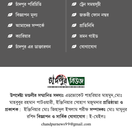
চাঁদপুর পরিচিতি
ট্রেন সময়সূচী
বিজ্ঞাপন মুল্য
জরুরী ফোন নম্বর
আমাদের সম্পর্কে
প্রতিনিধি
ক্যারিয়ার
ভ্রমন গাইড
চাঁদপুর এর ডাক্তারগন
যোগাযোগ
উপদেষ্টা মন্ডলীর সম্মানিত সদস্যঃ
এডভোকেট শাহরিয়ার মাহমুদ,মোঃ
মাহবুবুর রহমান পাটওয়ারী, ইঞ্জিনিয়ার সোহাগ মজুমদার
প্রতিষ্ঠাতা ও
প্রকাশক:
ইঞ্জিনিয়ার মোঃ জিহাদুল ইসলাম শরীফ
সম্পাদকঃ
মোঃ মামুনুর
রশিদ
বিজ্ঞাপন ও সার্বিক যোগাযোগ:
ই-মেইলঃ
chandpurnews99@gmail.com