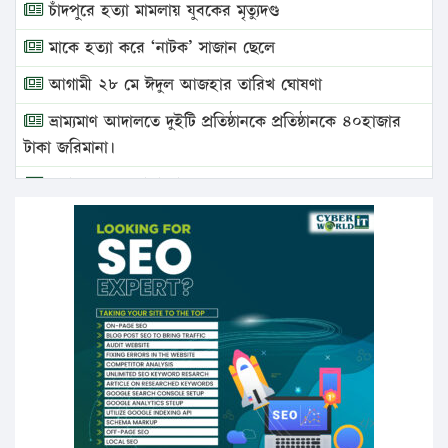
চাঁদপুরে হত্যা মামলায় যুবকের মৃত্যুদণ্ড
মাকে হত্যা করে ‘নাটক’ সাজান ছেলে
আগামী ২৮ মে ঈদুল আজহার তারিখ ঘোষণা
ভ্রাম্যমাণ আদালতে দুইটি প্রতিষ্ঠানকে প্রতিষ্ঠানকে ৪০হাজার
টাকা জরিমানা।
এবার লঞ্চের ভাড়া বাড়ল
১৭ থেকে ২১ শতাংশ বিদ্যুতের দাম বাড়ানোর প্রস্তাব পিডিবির
১৬ মে চাঁদপুর ও ২৫ মে ফেনী সফরে যাবেন প্রধানমন্ত্রী
উচ্চশিক্ষায় গৌরবময় অর্জন: পূর্ণ স্কলারশিপে যুক্তরাষ্ট্রে
পিএইচডি করছেন কুয়েটের কৃতি…
সারা দেশে বজ্রাঘাতে ১৪ জনের প্রাণহানি
কঠোর হচ্ছে এসএসসি ও এইচএসসি পরীক্ষা
ফরিদগঞ্জে আগুনে পুড়লো ৬ ব্যবসা প্রতিষ্ঠান