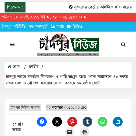
শিরোনাম:
যুবদলের কেন্দ্রীয় কমিটিতে ফরিদগঞ্জের তারেক
শনিবার , ৮ আগস্ট, ২০২৬ খ্রিষ্টাব্দ , ২৪ শ্রাবণ, ১৪৩৩ বঙ্গাব্দ
চাঁদপুর পরিচিতি
লঞ্চ সময়সূচী
ফটো
ভিডিও
হোম
/
জাতীয়
/
চাঁদপুর শহরে ককটেল বিস্ফোরণ ও গাড়ি ভাংচুর আজ থেকে সারাদেশে ৪৮ ঘন্টার
সড়ক রেল ও নৌ পথ অবরোধ ঘোষণা করেছে ১৮ দলীয় জোট
চাঁদপুর নিউজ সংবাদ
২৫ নভেম্বার ২০১৩, ২৩:৪৩
শেয়ার
করুন: