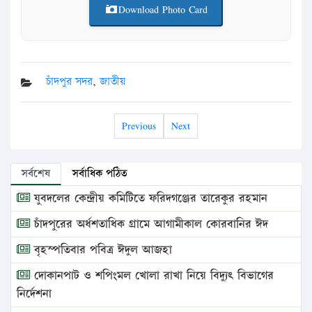
Download Photo Card
চাঁদপুর সদর
,
জাতীয়
Previous
Next
সর্বশেষ
সর্বাধিক পঠিত
যুবদলের কেন্দ্রীয় কমিটিতে ফরিদগঞ্জের তারেকুর রহমান
চাঁদপুরের অর্ধশতাধিক গ্রামে আগামীকাল কোরবানির ঈদ
বৃহস্পতিবার পবিত্র ঈদুল আজহা
দোকানপাট ও শপিংমল খোলা রাখা নিয়ে বিদ্যুৎ বিভাগের
নির্দেশনা