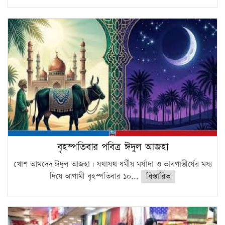
বৃহস্পতিবার পবিত্র ঈদুল আজহা
খোশ আমদেদ ঈদুল আজহা। যথাযথ ধর্মীয় মর্যাদা ও ভাবগাম্ভীর্যের মধ্য
দিয়ে আগামী বৃহস্পতিবার ১০...
বিস্তারিত