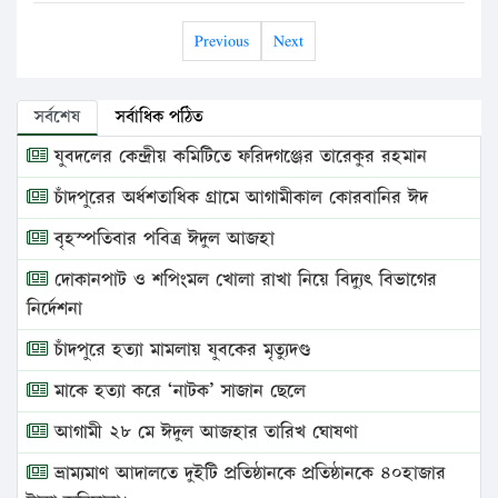
Previous
Next
সর্বশেষ
সর্বাধিক পঠিত
যুবদলের কেন্দ্রীয় কমিটিতে ফরিদগঞ্জের তারেকুর রহমান
চাঁদপুরের অর্ধশতাধিক গ্রামে আগামীকাল কোরবানির ঈদ
বৃহস্পতিবার পবিত্র ঈদুল আজহা
দোকানপাট ও শপিংমল খোলা রাখা নিয়ে বিদ্যুৎ বিভাগের
নির্দেশনা
চাঁদপুরে হত্যা মামলায় যুবকের মৃত্যুদণ্ড
মাকে হত্যা করে ‘নাটক’ সাজান ছেলে
আগামী ২৮ মে ঈদুল আজহার তারিখ ঘোষণা
ভ্রাম্যমাণ আদালতে দুইটি প্রতিষ্ঠানকে প্রতিষ্ঠানকে ৪০হাজার