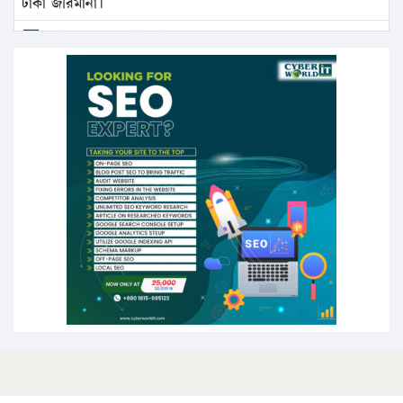
টাকা জরিমানা।
এবার লঞ্চের ভাড়া বাড়ল
১৭ থেকে ২১ শতাংশ বিদ্যুতের দাম বাড়ানোর প্রস্তাব পিডিবির
১৬ মে চাঁদপুর ও ২৫ মে ফেনী সফরে যাবেন প্রধানমন্ত্রী
উচ্চশিক্ষায় গৌরবময় অর্জন: পূর্ণ স্কলারশিপে যুক্তরাষ্ট্রে
পিএইচডি করছেন কুয়েটের কৃতি…
সারা দেশে বজ্রাঘাতে ১৪ জনের প্রাণহানি
কঠোর হচ্ছে এসএসসি ও এইচএসসি পরীক্ষা
ফরিদগঞ্জে আগুনে পুড়লো ৬ ব্যবসা প্রতিষ্ঠান