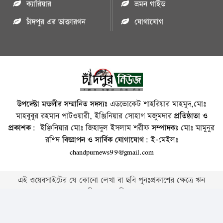
ক্যারিয়ার
ভ্রমন গাইড
চাঁদপুর এর ডাক্তারগন
যোগাযোগ
উপদেষ্টা মন্ডলীর সম্মানিত সদস্যঃ
এডভোকেট শাহরিয়ার মাহমুদ,মোঃ
মাহবুবুর রহমান পাটওয়ারী, ইঞ্জিনিয়ার সোহাগ মজুমদার
প্রতিষ্ঠাতা ও
প্রকাশক:
ইঞ্জিনিয়ার মোঃ জিহাদুল ইসলাম শরীফ
সম্পাদকঃ
মোঃ মামুনুর
রশিদ
বিজ্ঞাপন ও সার্বিক যোগাযোগ:
ই-মেইলঃ
chandpurnews99@gmail.com
এই ওয়েবসাইটের যে কোনো লেখা বা ছবি পুনঃপ্রকাশের ক্ষেত্রে ঋন
স্বীকার বাঞ্চনীয় ।
Copyright © 2026 • Chandpurnews.com • All Rights Reserved
Website Design, Development & SEO Consulting Services by
Cyber World IT