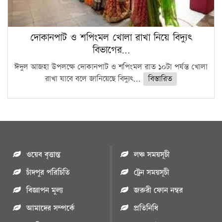
দোকানপাট ও শপিংমল খোলা রাখা নিয়ে বিদ্যুৎ
বিভাগের…
ঈদুল আজহা উপলক্ষে দোকানপাট ও শপিংমল রাত ১০টা পর্যন্ত খোলা
রাখা যাবে বলে জানিয়েছে বিদ্যুৎ...
বিস্তারিত
ওয়েব বৃত্তান্ত
লঞ্চ সময়সূচী
চাঁদপুর পরিচিতি
ট্রেন সময়সূচী
বিজ্ঞাপন মুল্য
জরুরী ফোন নম্বর
আমাদের সম্পর্কে
প্রতিনিধি