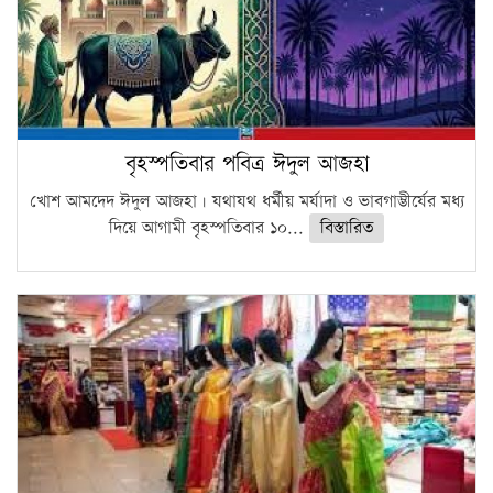
বৃহস্পতিবার পবিত্র ঈদুল আজহা
খোশ আমদেদ ঈদুল আজহা। যথাযথ ধর্মীয় মর্যাদা ও ভাবগাম্ভীর্যের মধ্য
দিয়ে আগামী বৃহস্পতিবার ১০...
বিস্তারিত