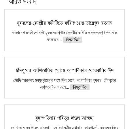
আরও সংবাদ
সারা দেশে বজ্রাঘাতে ১৪ জনের প্রাণহানি
কঠোর হচ্ছে এসএসসি ও এইচএসসি পরীক্ষা
যুবদলের কেন্দ্রীয় কমিটিতে ফরিদগঞ্জের তারেকুর রহমান
ফরিদগঞ্জে আগুনে পুড়লো ৬ ব্যবসা প্রতিষ্ঠান
বাংলাদেশ জাতীয়তাবাদী যুবদলের পূর্ণাঙ্গ কেন্দ্রীয় কমিটিতে গুরুত্বপূর্ণ পদ লাভ
করেছেন...
বিস্তারিত
চাঁদপুরের অর্ধশতাধিক গ্রামে আগামীকাল কোরবানির ঈদ
সৌদি আরবসহ মধ্যপ্রাচ্যের সঙ্গে মিল রেখে আগামীকাল বুধবার চাঁদপুরের
অর্ধশতাধিক গ্রামে...
বিস্তারিত
বৃহস্পতিবার পবিত্র ঈদুল আজহা
খোশ আমদেদ ঈদুল আজহা। যথাযথ ধর্মীয় মর্যাদা ও ভাবগাম্ভীর্যের মধ্য দিয়ে