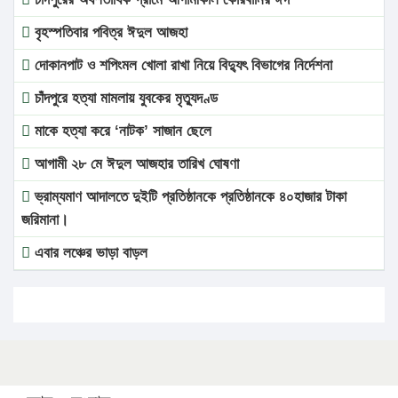
বৃহস্পতিবার পবিত্র ঈদুল আজহা
দোকানপাট ও শপিংমল খোলা রাখা নিয়ে বিদ্যুৎ বিভাগের নির্দেশনা
চাঁদপুরে হত্যা মামলায় যুবকের মৃত্যুদণ্ড
মাকে হত্যা করে ‘নাটক’ সাজান ছেলে
আগামী ২৮ মে ঈদুল আজহার তারিখ ঘোষণা
ভ্রাম্যমাণ আদালতে দুইটি প্রতিষ্ঠানকে প্রতিষ্ঠানকে ৪০হাজার টাকা
জরিমানা।
এবার লঞ্চের ভাড়া বাড়ল
১৭ থেকে ২১ শতাংশ বিদ্যুতের দাম বাড়ানোর প্রস্তাব পিডিবির
১৬ মে চাঁদপুর ও ২৫ মে ফেনী সফরে যাবেন প্রধানমন্ত্রী
উচ্চশিক্ষায় গৌরবময় অর্জন: পূর্ণ স্কলারশিপে যুক্তরাষ্ট্রে পিএইচডি
করছেন কুয়েটের কৃতি…