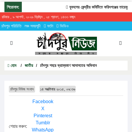
শিরোনাম:
যুবদলের কেন্দ্রীয় কমিটিতে ফরিদগঞ্জের তারেকুর রহ
রবিবার , ৯ আগস্ট, ২০২৬ খ্রিষ্টাব্দ , ২৫ শ্রাবণ, ১৪৩৩ বঙ্গাব্দ
চাঁদপুর পরিচিতি
লঞ্চ সময়সূচী
ফটো
ভিডিও
হোম
/
জাতীয়
/
চাঁদপুর শহরে ভ্রাম্যমাণ আদালতের অভিযান
চাঁদপুর নিউজ সংবাদ
১৪ অক্টোবার ২০১৫, ০৬:৩৬
Facebook
X
Pinterest
Tumblr
শেয়ার করুন:
WhatsApp