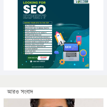
১৭ থেকে ২১ শতাংশ বিদ্যুতের দাম বাড়ানোর প্রস্তাব পিডিবির
১৬ মে চাঁদপুর ও ২৫ মে ফেনী সফরে যাবেন প্রধানমন্ত্রী
উচ্চশিক্ষায় গৌরবময় অর্জন: পূর্ণ স্কলারশিপে যুক্তরাষ্ট্রে
পিএইচডি করছেন কুয়েটের কৃতি…
সারা দেশে বজ্রাঘাতে ১৪ জনের প্রাণহানি
কঠোর হচ্ছে এসএসসি ও এইচএসসি পরীক্ষা
ফরিদগঞ্জে আগুনে পুড়লো ৬ ব্যবসা প্রতিষ্ঠান
আরও সংবাদ