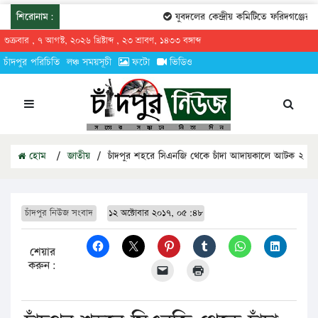
শিরোনাম:
যুবদলের কেন্দ্রীয় কমিটিতে ফরিদগঞ্জের তারেক
শুক্রবার , ৭ আগস্ট, ২০২৬ খ্রিষ্টাব্দ , ২৩ শ্রাবণ, ১৪৩৩ বঙ্গাব্দ
চাঁদপুর পরিচিতি
লঞ্চ সময়সূচী
ফটো
ভিডিও
হোম
/
জাতীয়
/
চাঁদপুর শহরে সিএনজি থেকে চাঁদা আদায়কালে আটক ২
চাঁদপুর নিউজ সংবাদ
১২ অক্টোবার ২০১৭, ০৫:৪৮
শেয়ার
করুন: