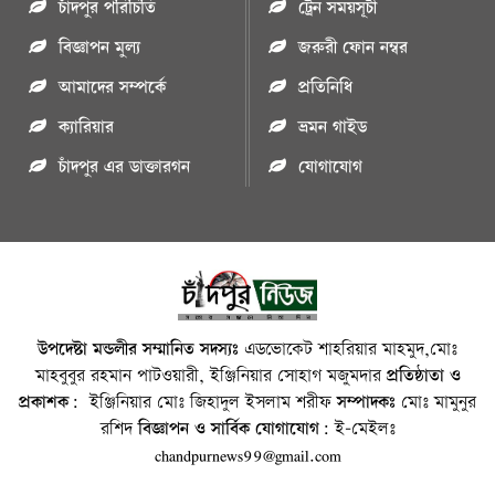
চাঁদপুর পরিচিতি
ট্রেন সময়সূচী
বিজ্ঞাপন মুল্য
জরুরী ফোন নম্বর
আমাদের সম্পর্কে
প্রতিনিধি
ক্যারিয়ার
ভ্রমন গাইড
চাঁদপুর এর ডাক্তারগন
যোগাযোগ
উপদেষ্টা মন্ডলীর সম্মানিত সদস্যঃ
এডভোকেট শাহরিয়ার মাহমুদ,মোঃ
মাহবুবুর রহমান পাটওয়ারী, ইঞ্জিনিয়ার সোহাগ মজুমদার
প্রতিষ্ঠাতা ও
প্রকাশক:
ইঞ্জিনিয়ার মোঃ জিহাদুল ইসলাম শরীফ
সম্পাদকঃ
মোঃ মামুনুর
রশিদ
বিজ্ঞাপন ও সার্বিক যোগাযোগ:
ই-মেইলঃ
chandpurnews99@gmail.com