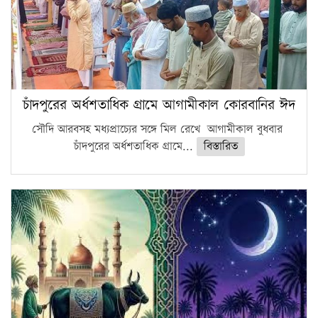
চাঁদপুরের অর্ধশতাধিক গ্রামে আগামীকাল কোরবানির ঈদ
সৌদি আরবসহ মধ্যপ্রাচ্যের সঙ্গে মিল রেখে আগামীকাল বুধবার
চাঁদপুরের অর্ধশতাধিক গ্রামে...
বিস্তারিত