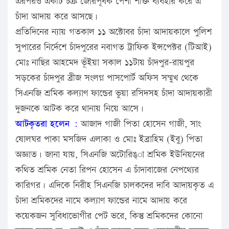
এরপরও একটি চক্র জোরপূর্বক পেশী শক্তি ব্যবহার করে এ
চাঁদা আদায় করে আসছে।
প্রতিদিনের ন্যায় গতকাল ১১ অক্টোবর চাঁদা আদায়কালে পুলিশ
সুপারের নির্দেশে চাঁদপুরের নবাগত ট্রাফিক ইন্সপেক্টর (টিআই)
মোঃ নাছির আহমেদ ভূঁইয়া সকাল ১১টায় চাঁদপুর-রায়পুর
সড়কের চাঁদপুর ব্রীজ সংলগ্ন পাসপোর্ট অফিস সম্মুখ থেকে
সিএনজি শ্রমিক কল্যাণ ফান্ডের ভুয়া রসিদসহ চাঁদা আদায়কারী
দুজনকে আটক করে থানায় নিয়ে আসে।
আটকৃতরা হলেন :
আজাদ গাজী পিতা হোসেন গাজী, সাং
ষোলঘর পাকা মসজিদ এলাকা ও মোঃ ইব্রাহিম (ইবু) পিতা
অজ্ঞাত। জানা যায়, সিএনজি অটোরিঙ্া শ্রমিক ইউনিয়নের
কথিত শ্রমিক নেতা রিপন হোসেন এ চাঁদাবাজের নেপথ্যের
কারিগর। এদিকে নিরীহ সিএনজি চালকদের দাবি আদায়কৃত এ
চাঁদা শ্রমিকদের নামে কল্যাণ ফান্ডের নামে আদায় করে
কয়েকজন সুবিধাভোগীর পেট ভরে, কিন্তু শ্রমিকদের কোনো