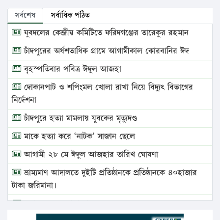
সর্বশেষ
সর্বাধিক পঠিত
যুবদলের কেন্দ্রীয় কমিটিতে ফরিদগঞ্জের তারেকুর রহমান
চাঁদপুরের অর্ধশতাধিক গ্রামে আগামীকাল কোরবানির ঈদ
বৃহস্পতিবার পবিত্র ঈদুল আজহা
দোকানপাট ও শপিংমল খোলা রাখা নিয়ে বিদ্যুৎ বিভাগের
নির্দেশনা
চাঁদপুরে হত্যা মামলায় যুবকের মৃত্যুদণ্ড
মাকে হত্যা করে ‘নাটক’ সাজান ছেলে
আগামী ২৮ মে ঈদুল আজহার তারিখ ঘোষণা
ভ্রাম্যমাণ আদালতে দুইটি প্রতিষ্ঠানকে প্রতিষ্ঠানকে ৪০হাজার
টাকা জরিমানা।
এবার লঞ্চের ভাড়া বাড়ল