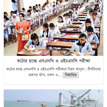
কঠোর হচ্ছে এসএসসি ও এইচএসসি পরীক্ষা
কঠোর হচ্ছে এসএসসি ও এইচএসসি পরীক্ষার নিয়ম কানুনে। দীর্ঘদিনের
প্রশ্নপত্র ফাঁস, নকল ও...
বিস্তারিত