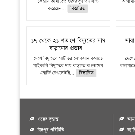
কেন্দ্রীয় কমিটিতে গুরুত্বপূর্ণ পদ লাভ
আগামীক
করেছেন...
বিস্তারিত
১৭ থেকে ২১ শতাংশ বিদ্যুতের দাম
সারা
বাড়ানোর প্রস্তাব…
দেশে বিদ্যুতের ঘাটতির লোকসান কমাতে
দেশের
পাইকারি বিদ্যুতের দাম বাড়াতে বাংলাদেশ
বজ্রাপাত
এনার্জি রেগুলেটরি...
বিস্তারিত
ওয়েব বৃত্তান্ত
আমাদ
চাঁদপুর পরিচিতি
ক্যা