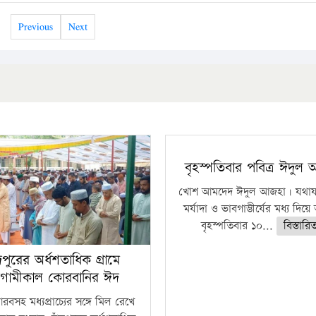
Previous
Next
বৃহস্পতিবার পবিত্র ঈদুল
খোশ আমদেদ ঈদুল আজহা। যথাযথ
মর্যাদা ও ভাবগাম্ভীর্যের মধ্য দিয়
বৃহস্পতিবার ১০...
বিস্তারি
ঁদপুরের অর্ধশতাধিক গ্রামে
গামীকাল কোরবানির ঈদ
বসহ মধ্যপ্রাচ্যের সঙ্গে মিল রেখে