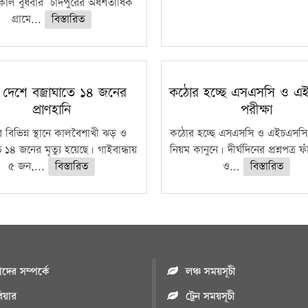
াল বুধবার চাঁদপুরের অর্ধশতাধিক
গ্রামে...
বিস্তারিত
 দেশে বজ্রাঘাতে ১৪ জনের
কঠোর হচ্ছে এসএসসি ও এ
প্রাণহানি
পরীক্ষা
 বিভিন্ন স্থানে কালবৈশাখী ঝড় ও
কঠোর হচ্ছে এসএসসি ও এইচএসসি 
ে ১৪ জনের মৃত্যু হয়েছে। গাইবান্ধায়
নিয়ম কানুনে। দীর্ঘদিনের প্রশ্নপত্র 
৫ জন,...
বিস্তারিত
ও...
বিস্তারিত
ের সম্পর্কে
লঞ্চ সময়সূচী
রিয়ার
ট্রেন সময়সূচী