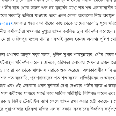
 কবলিত স্থানে পানি উন্নয়ন বোর্ড চাঁদপুর হাইমচর এলাকা থেকে সিসি ব
গভীর রাত থেকে ভাঙ্গন শুরু হয় মুহুর্তের মধ্যে শত শত এলাকাবাসীর 
বারের ঘরবাড়ি তলিয়ে যাওয়ায় তারা এখন খোলা আকাশের নিচে অবস্থান
এলাকার শহর রক্ষা বাঁধের কাছ থেকে তাদের ঘরবাড়ি খুলে সরি
থানীয় কর্মাকর্তারা মঙ্গলবার দুপুরে ভাঙ্গন কবলিত স্থান পরিদর্শন করেছেন। 
বুব মোল্লা ও চাঁদপুর মডেল থানার এসআই নুরুল হকসহ অসংখ্য পুলিশ ম
া প্রশাসক আব্দুস সবুর মন্ডল, পুলিশ সুপার শামসুন্নাহার, পৌর মেয়র 
াগণ ঘটনাস্থল পরিদর্শন করেন। এদিকে, হরিসভা এলাকায় মেঘনার ভাঙন শুর
। তারা ঘর থেকে মালামাল সরাতে শুরু করেছে। এলাকাবাসীর দাবি দ্
ার শত শত ঘরবাড়ি, পুরাণবাজারের শত শত ব্যবসা প্রতিষ্ঠানসহ ও অসংখ্য
কায় এবং ওই এলাকায় প্রবল ঘুর্নাবর্ত দেখা দেওয়ায় গভীর রাতে এ ভয়
্থান মাপ জরীপের মাধ্যমে সার্ভে করে সার্বিক পরিস্থিতি লিপিবদ্ধ করেন এবং
 ব্লক ও জিইও টেক্সটাইল ব্যাগ ফেলে ভাঙ্গন রক্ষা করার চেষ্টা করছেন। 
রে পুরাণবাজার হরিসভা মন্দির এলাকা রক্ষায় সরকারের উর্ধ্বতন কর্তৃপক্