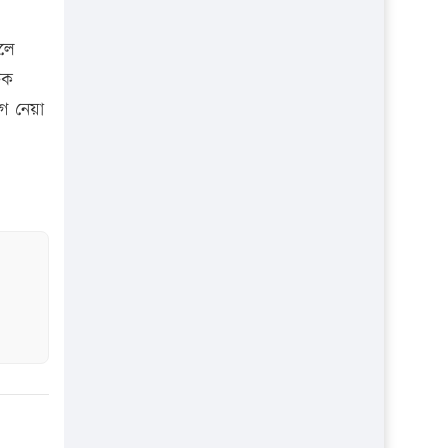
প্রতিষ্ঠান
িলে
িক
োগ নেয়া