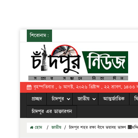
শিরোনাম:
বৃহস্পতিবার , ৬ আগস্ট, ২০২৬ খ্রিষ্টাব্দ , ২২ শ্রাবণ, ১৪৩৩ বঙ্
প্রচ্ছদ
চাঁদপুর
জাতীয়
আন্তর্জাতিক
ফ
চাঁদপুর এর ডাক্তারগন
হোম
/
জাতীয়
/
চাঁদপুর শহর রক্ষা বাঁধে ভয়াবহ ভাঙ্গণ ঳মন