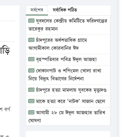
সর্বশেষ
সর্বাধিক পঠিত
যুবদলের কেন্দ্রীয় কমিটিতে ফরিদগঞ্জের
তারেকুর রহমান
চাঁদপুরের অর্ধশতাধিক গ্রামে
াড়ি
আগামীকাল কোরবানির ঈদ
বৃহস্পতিবার পবিত্র ঈদুল আজহা
দোকানপাট ও শপিংমল খোলা রাখা
নিয়ে বিদ্যুৎ বিভাগের নির্দেশনা
চাঁদপুরে হত্যা মামলায় যুবকের মৃত্যুদণ্ড
মাকে হত্যা করে ‘নাটক’ সাজান ছেলে
 বর্গ
আগামী ২৮ মে ঈদুল আজহার তারিখ
ঘোষণা
ভ্রাম্যমাণ আদালতে দুইটি প্রতিষ্ঠানকে