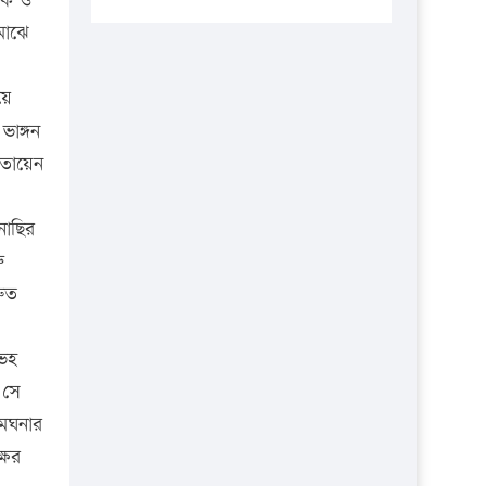
্লক ও
প্রতিষ্ঠানকে ৪০হাজার টাকা জরিমানা।
মাঝে
এবার লঞ্চের ভাড়া বাড়ল
১৭ থেকে ২১ শতাংশ বিদ্যুতের দাম
য়ে
বাড়ানোর প্রস্তাব পিডিবির
ভাঙ্গন
১৬ মে চাঁদপুর ও ২৫ মে ফেনী সফরে
োতায়েন
যাবেন প্রধানমন্ত্রী
উচ্চশিক্ষায় গৌরবময় অর্জন: পূর্ণ
নাছির
স্কলারশিপে যুক্তরাষ্ট্রে পিএইচডি করছেন
ু
কুয়েটের কৃতি…
রুত
সারা দেশে বজ্রাঘাতে ১৪ জনের
প্রাণহানি
াভহ
 সে
কঠোর হচ্ছে এসএসসি ও এইচএসসি
পরীক্ষা
মেঘনার
ষের
ফরিদগঞ্জে আগুনে পুড়লো ৬ ব্যবসা