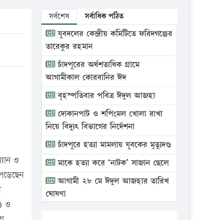
সর্বশেষ
সর্বাধিক পঠিত
যুবদলের কেন্দ্রীয় কমিটিতে ফরিদগঞ্জের
তারেকুর রহমান
চাঁদপুরের অর্ধশতাধিক গ্রামে
আগামীকাল কোরবানির ঈদ
বৃহস্পতিবার পবিত্র ঈদুল আজহা
দোকানপাট ও শপিংমল খোলা রাখা
নিয়ে বিদ্যুৎ বিভাগের নির্দেশনা
চাঁদপুরে হত্যা মামলায় যুবকের মৃত্যুদণ্ড
্যান ও
মাকে হত্যা করে ‘নাটক’ সাজান ছেলে
ে পড়েছেন
আগামী ২৮ মে ঈদুল আজহার তারিখ
ী
ঘোষণা
) ও
ভ্রাম্যমাণ আদালতে দুইটি প্রতিষ্ঠানকে
রা