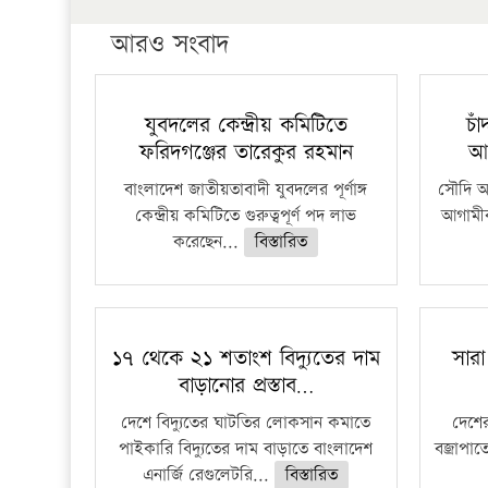
আরও সংবাদ
যুবদলের কেন্দ্রীয় কমিটিতে
চা
ফরিদগঞ্জের তারেকুর রহমান
আ
বাংলাদেশ জাতীয়তাবাদী যুবদলের পূর্ণাঙ্গ
সৌদি আর
কেন্দ্রীয় কমিটিতে গুরুত্বপূর্ণ পদ লাভ
আগামীক
করেছেন...
বিস্তারিত
১৭ থেকে ২১ শতাংশ বিদ্যুতের দাম
সারা
বাড়ানোর প্রস্তাব…
দেশে বিদ্যুতের ঘাটতির লোকসান কমাতে
দেশের
পাইকারি বিদ্যুতের দাম বাড়াতে বাংলাদেশ
বজ্রাপাত
এনার্জি রেগুলেটরি...
বিস্তারিত