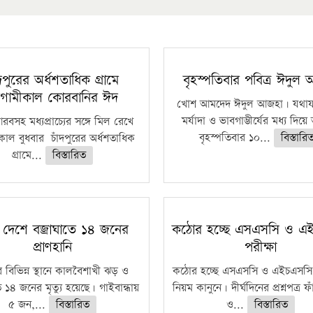
ঁদপুরের অর্ধশতাধিক গ্রামে
বৃহস্পতিবার পবিত্র ঈদুল
গামীকাল কোরবানির ঈদ
খোশ আমদেদ ঈদুল আজহা। যথাযথ
মর্যাদা ও ভাবগাম্ভীর্যের মধ্য দিয়
বসহ মধ্যপ্রাচ্যের সঙ্গে মিল রেখে
বৃহস্পতিবার ১০...
বিস্তারি
াল বুধবার চাঁদপুরের অর্ধশতাধিক
গ্রামে...
বিস্তারিত
 দেশে বজ্রাঘাতে ১৪ জনের
কঠোর হচ্ছে এসএসসি ও এ
প্রাণহানি
পরীক্ষা
 বিভিন্ন স্থানে কালবৈশাখী ঝড় ও
কঠোর হচ্ছে এসএসসি ও এইচএসসি 
ে ১৪ জনের মৃত্যু হয়েছে। গাইবান্ধায়
নিয়ম কানুনে। দীর্ঘদিনের প্রশ্নপত্র 
৫ জন,...
বিস্তারিত
ও...
বিস্তারিত