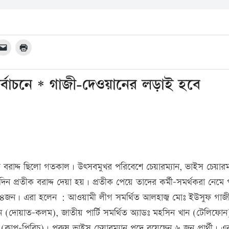
র্বাচনে * গাজী-দেওয়ানের লড়াই হবে
রতীক বরাদ্দ ছিলো গতকাল। উৎসবমুখর পরিবেশে চেয়ারম্যান, ভাইস চেয়ারম
 এ দিন প্রতীক বরাদ্দ দেয়া হয়। প্রতীক পেয়ে তাদের কর্মী-সমর্থকরা নেম
ছেন ৪জন। এরা হলেন : আওয়ামী লীগ সমর্থিত আলহাজ্ব মোঃ ইউসুফ গাজ
ন (দোয়াত-কলম), জাতীয় পার্টি সমর্থিত অ্যাডঃ মহসিন খান (টেলিফোন
 (কাপ-পিরিচ)। পুরুষ ভাইস চেয়ারম্যান পদে রয়েছেন ৬ জন প্রার্থী। এ