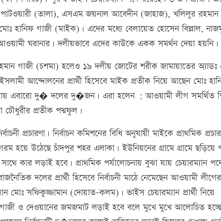
েন পাটওয়ারী (তালা), এসএম জয়নাল আবেদীন (জাহাজ), খলিলুর রহমান
মোঃ হানিফ গাজী (মাইক)। এদের মধ্যে বেলায়েত হোসেন বিল্লাল, নাজ
আওয়ামী ঘরানার। দলীয়ভাবে এদের কাউকে একক সমর্থন দেয়া হয়নি।
 রহমান গাজী (চশমা) হলেও ১৯ দলীয় জোটের শরীক জামায়াতের অ্যাডঃ 
। ইসলামী আন্দোলনের প্রার্থী হিসেবে মাইক প্রতীক নিয়ে আছেন মোঃ হা
যায় এবারো দু� দলের দু�জন। এরা হলেন : আওয়ামী লীগ সমর্থিত শি
চৌধুরীর প্রতীক পদ্মফুল।
ির্বাচনী প্রচারণা। নির্বাচন কমিশনের বিধি অনুযায়ী মাইকে প্রাথমিক প্রচার
 সরগরম হয়ে উঠেছে চাঁদপুর শহর এলাকা। ইউনিয়নের গ্রামে গ্রামে ছড়িয়ে
ার সাথে কার লড়াই হবে। প্রাথমিক পর্যালোচনায় বুঝা যায় চেয়ারম্যান প
জনৈতিক দলের প্রার্থী হিসেবে নির্বাচনী মাঠে নেমেছেন আওয়ামী লীগের
 মোঃ সফিকুজ্জামান (দোয়াত-কলম)। ভাইস চেয়ারম্যান প্রার্থী নিয়ে
্থী গাজী ও দেওয়ানের জমজমাট লড়াই হবে বলে মুখে মুখে আলোচিত হচ্ছ