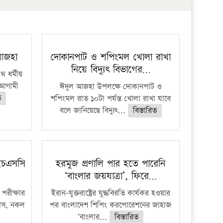
 আজহা
দোকানপাট ও শপিংমল খোলা রাখা
নিয়ে বিদ্যুৎ বিভাগের…
 ধর্মীয়
ে আগামী
ঈদুল আজহা উপলক্ষে দোকানপাট ও
ত
শপিংমল রাত ১০টা পর্যন্ত খোলা রাখা যাবে
বলে জানিয়েছে বিদ্যুৎ...
বিস্তারিত
ইচএসসি
হরমুজ প্রণালি পার হতে পারেনি
‘বাংলার জয়যাত্রা’, ফিরে…
পরীক্ষার
ইরান-যুক্তরাষ্ট্রের যুদ্ধবিরতি কার্যকর হওয়ার
ফাঁস, নকল
পর বাংলাদেশ শিপিং করপোরেশনের জাহাজ
‘বাংলার...
বিস্তারিত