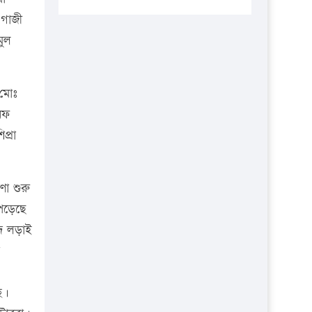
প্রতিষ্ঠানকে ৪০হাজার টাকা জরিমানা।
 গাজী
এবার লঞ্চের ভাড়া বাড়ল
মুল
১৭ থেকে ২১ শতাংশ বিদ্যুতের দাম
বাড়ানোর প্রস্তাব পিডিবির
মোঃ
১৬ মে চাঁদপুর ও ২৫ মে ফেনী সফরে
নিফ
যাবেন প্রধানমন্ত্রী
প্রা
উচ্চশিক্ষায় গৌরবময় অর্জন: পূর্ণ
স্কলারশিপে যুক্তরাষ্ট্রে পিএইচডি করছেন
কুয়েটের কৃতি…
ণা শুরু
সারা দেশে বজ্রাঘাতে ১৪ জনের
 পড়েছে
প্রাণহানি
দে লড়াই
কঠোর হচ্ছে এসএসসি ও এইচএসসি
পরীক্ষা
ে।
ফরিদগঞ্জে আগুনে পুড়লো ৬ ব্যবসা