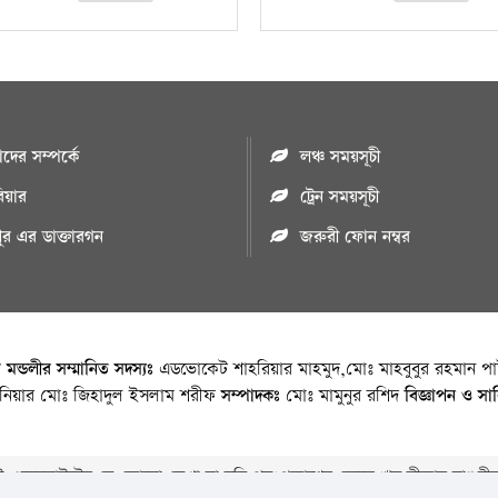
ের সম্পর্কে
লঞ্চ সময়সূচী
রিয়ার
ট্রেন সময়সূচী
পুর এর ডাক্তারগন
জরুরী ফোন নম্বর
া মন্ডলীর সম্মানিত সদস্যঃ
এডভোকেট শাহরিয়ার মাহমুদ,মোঃ মাহবুবুর রহমান পাট
জিনিয়ার মোঃ জিহাদুল ইসলাম শরীফ
সম্পাদকঃ
মোঃ মামুনুর রশিদ
বিজ্ঞাপন ও সা
 ওয়েবসাইটের যে কোনো লেখা বা ছবি পুনঃপ্রকাশের ক্ষেত্রে ঋন স্বীকার বাঞ্চনীয