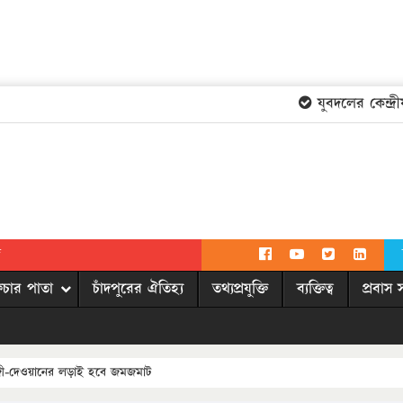
যুবদলের কেন্দ্রীয়
দ
িচার পাতা
চাঁদপুরের ঐতিহ্য
তথ্যপ্রযুক্তি
ব্যক্তিত্ব
প্রবাস 
গাজী-দেওয়ানের লড়াই হবে জমজমাট