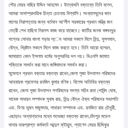
পৌর মেয়র নাছির উদ্দিন আহমেদ। উদ্বোধনি বক্তব্যে তিনি বলেন,
আমরা অসাম্প্রদায়িক চিন্তা চেতনায় বিশ্বাসি। সংখ্যালঘুদের জান
মালের নিরাপত্তার জন্য বর্তমান আ‘লীগ সরকারের প্রধান মন্ত্রি জন
নেত্রী শেখ হাছিনা নিরলস কাজ করে যাচ্ছেন। জাতীর জনক বঙ্গবন্ধুর
সপ্নের সোনার বাংলা গড়ার ল্েয আমরা সকলে মিলে হিন্দু, মুসলমান,
বৌদ্ধ, খ্রিষ্টান সকলে মিলে কাজ করতে হবে। তিনি আরো বলেরন,
জামায়াত কোন ইসলাম ধর্মের অনুসরনিয় দল নয়। বিএনপি জামাত
শক্তিকে সমর্থন করা মানে জঙ্গিবাদকে সমর্থন করা।
সন্মেলনে প্রধান বক্তার বক্তব্য রাখেন,জেলা পূজা উদযাপন পরিষদের
আহবায়ক প্রফেসর রনজিৎ কুমার বণিক। বিশেষ অতিথির বক্তব্য
রাখেন, জেলা পূজা উদযাপন পপরিষদের সদস্য সচিব রাধা গোবিন্দ ঘোষ,
সাবেক সাধারন সম্পাদক সুবাষ রায়, হিন্দু বৌদ্ধ ঐক্য পরিষদের সভাপতি
এড. বিণয় ভুষন মজুমদার, সাধারন সম্পাদক এড. রনজিত রায় চৌধুরী,
এছাড়াও অন্যান্যদের মধ্যে শুভেচ্ছা বক্তব্য রাখেন,চাঁদপুর মডেল
থানার ভারপ্রাপ্ত কর্মকর্তা আব্দুল ক্ইায়ুম, প্যাণেল মেয়র ছিদ্দিকুর