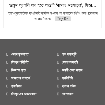
হরমুজ প্রণালি পার হতে পারেনি ‘বাংলার জয়যাত্রা’, ফিরে…
ইরান-যুক্তরাষ্ট্রের যুদ্ধবিরতি কার্যকর হওয়ার পর বাংলাদেশ শিপিং করপোরেশনের
জাহাজ ‘বাংলার...
বিস্তারিত
ওয়েব বৃত্তান্ত
লঞ্চ সময়সূচী
চাঁদপুর পরিচিতি
ট্রেন সময়সূচী
বিজ্ঞাপন মুল্য
জরুরী ফোন নম্বর
আমাদের সম্পর্কে
প্রতিনিধি
ক্যারিয়ার
ভ্রমন গাইড
চাঁদপুর এর ডাক্তারগন
যোগাযোগ