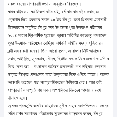
সকল ধরনের সাম্প্রদায়ীকতা ও অন্যায়ের বিরুদ্ধে।
ধর্মিয় রাষ্ট্র নয়, ধর্ম নিরপে রাষ্ট্র চাই, ধর্ম যার যার রাষ্ট্র সবার, এ
শ্লোগান নিয়ে শুক্রবার সকাল ১০ টায় চাঁদপুর জেলা শিল্পকলা একাডেমী
মিলনায়তনে অনুষ্ঠিত চাঁদপুর সদর উপজেলা পূজা উদযাপন পরিষদের
২০১৪ সালের দ্বি-বার্ষিক সন্মেলনে প্রধান অতিথির বক্তব্যে বাংলাদেশ
পূজা উদযাপন পরিষেদের কেন্দ্রিয় কার্যকরি কমিটির সদস্য সুজিত রায়
নন্দী এসব কথা বলেন। তিনি আরো বলেন, এ বাংলার মািট আমাদের
সবার, তাই হিন্দু, মুসলমান, বৌদ্ধ, খ্রিষ্টান সকলে মিলে এদেশকে এগিয়ে
নিয়ে যেতে হবে। বাংলাদেশ বর্তমানে জননেত্রী শেখ হাছিনার নেতৃত্বে
উন্নত বিশ্বের দেশগুলোর মতো উন্নয়নের দিকে এগিয়ে যাচ্ছে। অনেক
জ্ঞানপাপি রয়েছেন যারা সাম্প্রদায়িকতাকে উষ্কিয়ে দেয়। আর তাই
সাম্প্রদায়িক সম্পৃতি রায় সকল অপশক্তির বিরুদ্ধে আমাদের রূখে
দাঁড়াতে হবে।
সন্মেলন প্রস্তুতি কমিটির আহবায়ক সুশীল সাহার সভাপতিত্বে ও সদস্য
সচিব তপন সরকারের পরিচালনায় সন্মেলনের উদ্বোধন করেন, চাঁদপুর