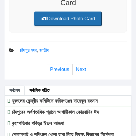
Card
Download Photo Card
চাঁদপুর সদর
,
জাতীয়
Previous
Next
সর্বশেষ
সর্বাধিক পঠিত
যুবদলের কেন্দ্রীয় কমিটিতে ফরিদগঞ্জের তারেকুর রহমান
চাঁদপুরের অর্ধশতাধিক গ্রামে আগামীকাল কোরবানির ঈদ
বৃহস্পতিবার পবিত্র ঈদুল আজহা
দোকানপাট ও শপিংমল খোলা রাখা নিয়ে বিদ্যুৎ বিভাগের নির্দেশনা