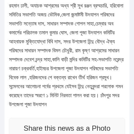
রহমান ঢালী, অযাচক আশ্রমের অধ্য শ্রী সুখ রঞ্জন ব্রম্মচারি, হরিবোলা
সমিতির সভাপতি অজয় ভৌমিক,জেলা জন্মাষ্টমী উদযাপন পরিষদের
সভাপতি সন্তোষ দাস, সাধারন সম্পাদক গোপল সাহা,চেম্বার অব
কমার্সের পরিচালক তমাল কুমার ঘোস, জেলা পূজা উদযাপন কমিটির
আহবায়ক মুক্তিযোদ্ধা বিবি দাস, সদর উপজেলা হিন্দু বৌদ্ধ ঐক্য
পরিষদের সাধারন সম্পাদক বিমল চৌধুরী, রাম কৃষ্ণ আশ্রমের সাধারন
সম্পাদক দেবেশ চন্দ্র সাহা,কালি বাড়ী মন্দির কমিটির সহ-সভাপতি নরেন্দ্র
নারায়ণ চক্রবর্তি,হাইমচর উপজেলা পূজা উদযাপন পরিষদের সভাপতি
বিবেক লাল ,হরিজনদের পে বক্তব্য রাখেন তীর্থ হরিজন প্রমুখ।
সন্মেলনের আলোচনা পর্বের প্রথমে যেইসব হিন্দু নেতৃবৃন্দরা পরলোক গমন
করেছেন তাদের স্মরণে ১ মিনিট নিরবতা পালন করা হয়। চাঁদপুর সদর
উপজেলা পূজা উদযাপন
Share this news as a Photo