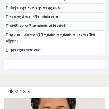
চাঁদপুরে হত্যা মামলায় যুবকের মৃত্যুদণ্ড
মাকে হত্যা করে ‘নাটক’ সাজান ছেলে
আগামী ২৮ মে ঈদুল আজহার তারিখ ঘোষণা
ভ্রাম্যমাণ আদালতে দুইটি প্রতিষ্ঠানকে প্রতিষ্ঠানকে ৪০হাজার টাকা
জরিমানা।
এবার লঞ্চের ভাড়া বাড়ল
১৭ থেকে ২১ শতাংশ বিদ্যুতের দাম বাড়ানোর প্রস্তাব পিডিবির
১৬ মে চাঁদপুর ও ২৫ মে ফেনী সফরে যাবেন প্রধানমন্ত্রী
উচ্চশিক্ষায় গৌরবময় অর্জন: পূর্ণ স্কলারশিপে যুক্তরাষ্ট্রে পিএইচডি
করছেন কুয়েটের কৃতি…
আরও সংবাদ
সারা দেশে বজ্রাঘাতে ১৪ জনের প্রাণহানি
কঠোর হচ্ছে এসএসসি ও এইচএসসি পরীক্ষা