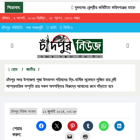
শিরোনাম:
যুবদলের কেন্দ্রীয় কমিটিতে ফরিদগঞ্জের তারেকুর র
রবিবার , ৯ আগস্ট, ২০২৬ খ্রিষ্টাব্দ , ২৫ শ্রাবণ, ১৪৩৩ বঙ্গাব্দ
চাঁদপুর পরিচিতি
লঞ্চ সময়সূচী
ফটো
ভিডিও
হোম
/
জাতীয়
/
চাঁদপুর সদর উপজেলা পূজা উদযাপন পরিষদের দ্বি-বার্ষিক সন্মেলনে সুজিত রায় নন্দী
সাম্প্রদায়িক সম্পৃতি রায় সকল অপশক্তির বিরুদ্ধে আমাদের রুখে দাঁড়াতে হবে
চাঁদপুর নিউজ সংবাদ
১২ জুলাই ২০১৪, ০৩:২৮
শেয়ার
করুন: