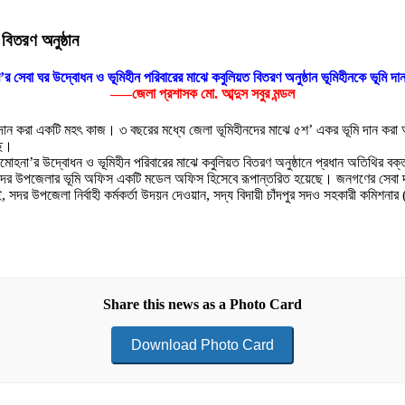
বিতরণ অনুষ্ঠান
মি’র সেবা ঘর উদ্বোধন ও ভূমিহীন পরিবারের মাঝে কবুলিয়ত বিতরণ অনুষ্ঠান ভূমিহীনকে ভূমি 
—–জেলা প্রশাসক মো. আব্দুস সবুর মন্ডল
ূমি দান করা একটি মহৎ কাজ। ৩ বছরের মধ্যে জেলা ভূমিহীনদের মাঝে ৫শ’ একর ভূমি দান ক
ছে।
্রিমোহনা’র উদ্বোধন ও ভূমিহীন পরিবারের মাঝে কবুলিয়ত বিতরণ অনুষ্ঠানে প্রধান অতিথি
সদর উপজেলার ভূমি অফিস একটি মডেল অফিস হিসেবে রূপান্তরিত হয়েছে। জনগণের সেবা দান
, সদর উপজেলা নির্বাহী কর্মকর্তা উদয়ন দেওয়ান, সদ্য বিদায়ী চাঁদপুর সদও সহকারী কমিশনা
Share this news as a Photo Card
Download Photo Card