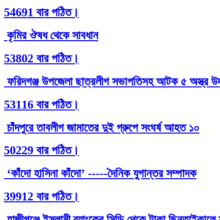
54691 বার পঠিত।
কৃমির ঔষধ থেকে সাবধান
53802 বার পঠিত।
ফরিদগঞ্জ উপজেলা ছাত্রলীগ সভাপতিসহ আটক ৫ অস্ত্র উদ
53116 বার পঠিত।
চাঁদপুরে তাবলীগ জামাতের দুই গ্রুপে সংঘর্ষ আহত ১০
50229 বার পঠিত।
‘কাঁদো হাসিনা কাঁদো’ -----দৈনিক যুগান্তর সম্পাদক
39912 বার পঠিত।
হাজীগঞ্জে ইসলামী ব্যাংকের সিড়ি থেকে টাকা ছিনতাইকাল