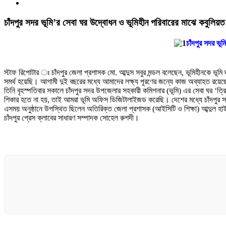
চাঁদপুর সদর ভূমি’র সেবা ঘর উদ্বোধন ও ভূমিহীন পরিবারের মাঝে কবুলিয়ত 
চাঁদপুর সদর ভূ
স্টাফ রিপোটার ঃ চাঁদপুর জেলা প্রশাসক মো. আব্দুস সবুর মন্ডল বলেছেন, ভূমিহীনকে ভ
সমর্থ হয়েছি। আগামী দুই বছরের মধ্যে আমাদের লক্ষ্য পূরণের জন্যে কাজ অব্যাহত রয়ে
তিনি বৃহস্পতিবার সকালে চাঁদপুর সদর উপজেলার সহকারী কমিশনার (ভূমি) এর সেবা ঘর ‘ত
শিকার হতে না হয়, তাই আমরা ভূমি অফিস ডিজিটালাইজড করেছি। দেশের মধ্যে চাঁদপুর 
এসময় অনুষ্ঠানে উপস্থিত ছিলেন অতিরিক্ত জেলা প্রশাসক (আইসিটি ও শিক্ষা) আব্দুল হাই
চাঁদপুর প্রেস ক্লাবের সাধারণ সম্পাদক সোহেল রুশদী।