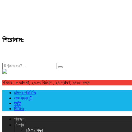
শিরোনাম:
খুজুন
শনিবার , ৮ আগস্ট, ২০২৬ খ্রিষ্টাব্দ , ২৪ শ্রাবণ, ১৪৩৩ বঙ্গাব্দ
চাঁদপুর পরিচিতি
লঞ্চ সময়সূচী
ফটো
ভিডিও
প্রচ্ছদ
চাঁদপুর
চাঁদপুর সদর