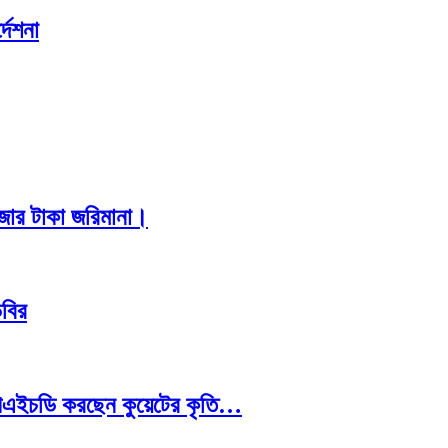
দেশনা
াজার টাকা জরিমানা।
িবির
রে পিএইচডি করছেন কুয়েটের কৃতি…