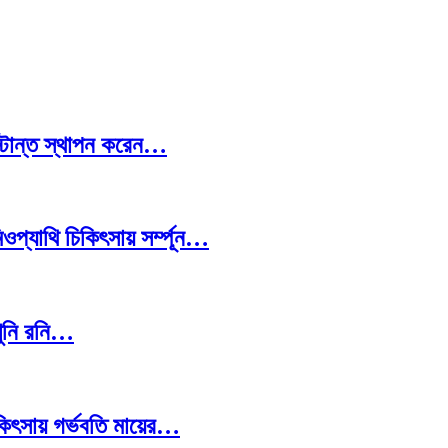
স্টান্ত স্থাপন করেন…
প্যাথি চিকিৎসায় সর্ম্পূন…
খুনি রনি…
চিকিৎসায় গর্ভবতি মায়ের…