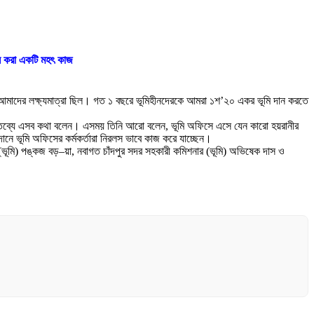
দান করা একটি মহৎ কাজ
রা আমাদের লক্ষ্যমাত্রা ছিল। গত ১ বছরে ভূমিহীনদেরকে আমরা ১শ’২০ একর ভূমি দান করতে
র বক্তব্যে এসব কথা বলেন। এসময় তিনি আরো বলেন, ভূমি অফিসে এসে যেন কারো হয়রানীর
ে ভূমি অফিসের কর্মকর্তারা নিরলস ভাবে কাজ করে যাচ্ছেন।
র (ভূমি) পঙ্কজ বড়–য়া, নবাগত চাঁদপুর সদর সহকারী কমিশনার (ভূমি) অভিষেক দাস ও