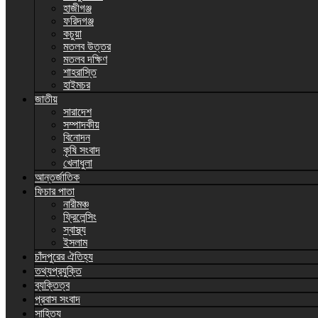
হাজীগঞ্জ
ফরিদগঞ্জ
কচুয়া
মতলব উত্তর
মতলব দক্ষিণ
শাহরাস্তি
হাইমচর
জাতীয়
সারাদেশ
সম্পাদকীয়
বিনোদন
কৃষি সংবাদ
খেলাধুলা
আন্তর্জাতিক
ফিচার পাতা
নারীমঞ্চ
ফ্রিলেন্সিং
স্বাস্থ্য
ইসলাম
চাঁদপুরের ঐতিহ্য
তথ্যপ্রযুক্তি
ব্যক্তিত্ব
প্রবাস সংবাদ
সাহিত্য