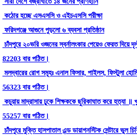
সারা দেশে বজ্রাঘাতে ১৪ জনের প্রাণহানি
কঠোর হচ্ছে এসএসসি ও এইচএসসি পরীক্ষা
ফরিদগঞ্জে আগুনে পুড়লো ৬ ব্যবসা প্রতিষ্ঠান
চাঁদপুরে ২০ভরি ওজনের স্বর্নালংকার পেয়েও ফেরত দিয়ে দৃ
82203 বার পঠিত।
মলদ্বারের রোগ সমূহঃ এনাল ফিসার, পাইলস, ফিস্টুলা হোমিও
56323 বার পঠিত।
কচুয়ায় মাদ্রাসায় ঢুকে শিক্ষককে ছুরিকাঘাত করে হত্যা ॥ 
55257 বার পঠিত।
চাঁদপুরে মুক্তি হাসপাতাল এন্ড ডায়াগনস্টিক সেন্টারে ভুল 