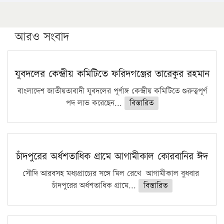
১৬ মে চাঁদপুর ও ২৫ মে ফেনী সফরে যাবেন প্রধানমন্ত্রী
উচ্চশিক্ষায় গৌরবময় অর্জন: পূর্ণ স্কলারশিপে যুক্তরাষ্ট্রে
পিএইচডি করছেন কুয়েটের কৃতি…
আরও সংবাদ
সারা দেশে বজ্রাঘাতে ১৪ জনের প্রাণহানি
কঠোর হচ্ছে এসএসসি ও এইচএসসি পরীক্ষা
যুবদলের কেন্দ্রীয় কমিটিতে ফরিদগঞ্জের তারেকুর রহমান
ফরিদগঞ্জে আগুনে পুড়লো ৬ ব্যবসা প্রতিষ্ঠান
বাংলাদেশ জাতীয়তাবাদী যুবদলের পূর্ণাঙ্গ কেন্দ্রীয় কমিটিতে গুরুত্বপূর্ণ
পদ লাভ করেছেন...
বিস্তারিত
চাঁদপুরের অর্ধশতাধিক গ্রামে আগামীকাল কোরবানির ঈদ
সৌদি আরবসহ মধ্যপ্রাচ্যের সঙ্গে মিল রেখে আগামীকাল বুধবার
চাঁদপুরের অর্ধশতাধিক গ্রামে...
বিস্তারিত