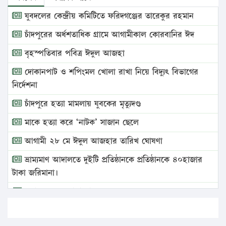
যুবদলের কেন্দ্রীয় কমিটিতে ফরিদগঞ্জের তারেকুর রহমান
চাঁদপুরের অর্ধশতাধিক গ্রামে আগামীকাল কোরবানির ঈদ
বৃহস্পতিবার পবিত্র ঈদুল আজহা
দোকানপাট ও শপিংমল খোলা রাখা নিয়ে বিদ্যুৎ বিভাগের
নির্দেশনা
চাঁদপুরে হত্যা মামলায় যুবকের মৃত্যুদণ্ড
মাকে হত্যা করে ‘নাটক’ সাজান ছেলে
আগামী ২৮ মে ঈদুল আজহার তারিখ ঘোষণা
ভ্রাম্যমাণ আদালতে দুইটি প্রতিষ্ঠানকে প্রতিষ্ঠানকে ৪০হাজার
টাকা জরিমানা।
এবার লঞ্চের ভাড়া বাড়ল
১৭ থেকে ২১ শতাংশ বিদ্যুতের দাম বাড়ানোর প্রস্তাব পিডিবির