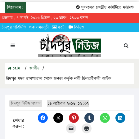
শিরোনাম:
যুবদলের কেন্দ্রীয় কমিটিতে ফরিদগঞ্জের
শুক্রবার , ৭ আগস্ট, ২০২৬ খ্রিষ্টাব্দ , ২৩ শ্রাবণ, ১৪৩৩ বঙ্গাব্দ
চাঁদপুর পরিচিতি
লঞ্চ সময়সূচী
ফটো
ভিডিও
হোম
/
জাতীয়
/
চাঁদপুর সদর হাসপাতাল থেকে জনতা কর্তৃক নারী ছিনতাইকারী আটক
চাঁদপুর নিউজ সংবাদ
১৬ অক্টোবার ২০১৬, ১৬:০২
শেয়ার
করুন: