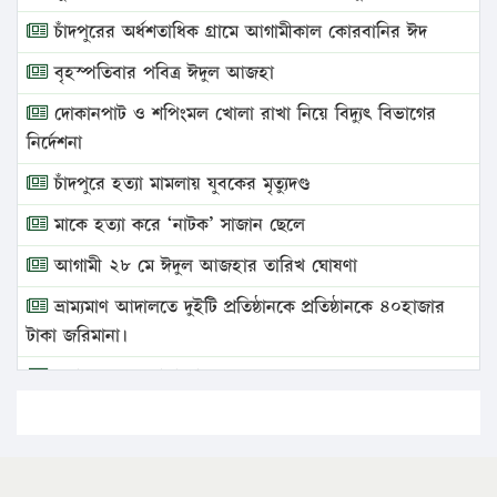
চাঁদপুরের অর্ধশতাধিক গ্রামে আগামীকাল কোরবানির ঈদ
বৃহস্পতিবার পবিত্র ঈদুল আজহা
দোকানপাট ও শপিংমল খোলা রাখা নিয়ে বিদ্যুৎ বিভাগের
নির্দেশনা
চাঁদপুরে হত্যা মামলায় যুবকের মৃত্যুদণ্ড
মাকে হত্যা করে ‘নাটক’ সাজান ছেলে
আগামী ২৮ মে ঈদুল আজহার তারিখ ঘোষণা
ভ্রাম্যমাণ আদালতে দুইটি প্রতিষ্ঠানকে প্রতিষ্ঠানকে ৪০হাজার
টাকা জরিমানা।
এবার লঞ্চের ভাড়া বাড়ল
১৭ থেকে ২১ শতাংশ বিদ্যুতের দাম বাড়ানোর প্রস্তাব পিডিবির
১৬ মে চাঁদপুর ও ২৫ মে ফেনী সফরে যাবেন প্রধানমন্ত্রী