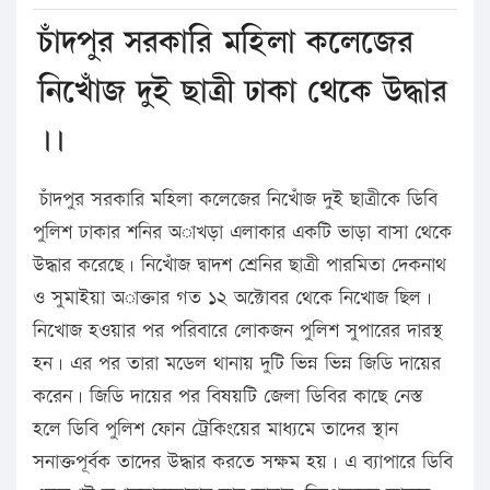
চাঁদপুর সরকা‌রি ম‌হিলা ক‌লে‌জের
নি‌খোঁজ দুই ছাত্রী ঢাকা থে‌কে উদ্ধার
।।
চাঁদপুর সরকা‌রি ম‌হিলা ক‌লে‌জের নি‌খোঁজ দুই ছাত্রীকে ডি‌বি
পু‌লিশ ঢাকার শ‌নির অাখড়া এলাকার এক‌টি ভাড়া বাসা থে‌কে
উদ্ধার ক‌রে‌ছে। নি‌খোঁজ দ্বাদশ শ্রে‌নির ছাত্রী পারমিতা দেকনাথ
ও সুমাইয়া অাক্তার গত ১২ অ‌ক্টোবর থে‌কে নি‌খোজ ছিল।
নি‌খোজ হওয়ার পর প‌রিবা‌রে লোকজন পু‌লিশ সুপা‌রের দারস্থ
হন। এর পর তারা ম‌ডেল থানায় দু‌টি ভিন্ন ভিন্ন জি‌ডি দা‌য়ের
ক‌রেন। জি‌ডি দা‌য়ের পর বিষয়‌টি জেলা ডি‌বির কা‌ছে নেস্ত
হ‌লে ডি‌বি পু‌লিশ ফোন ট্রে‌কিং‌য়ের মাধ্য‌মে তা‌দের স্থান
সনাক্তপূর্বক তা‌দের উদ্ধার কর‌তে সক্ষম হয়। এ ব্যাপা‌রে ডি‌বি