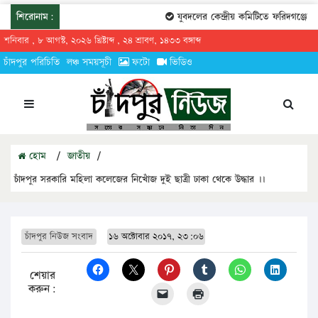
শিরোনাম:
যুবদলের কেন্দ্রীয় কমিটিতে ফরিদগঞ্জের ত
শনিবার , ৮ আগস্ট, ২০২৬ খ্রিষ্টাব্দ , ২৪ শ্রাবণ, ১৪৩৩ বঙ্গাব্দ
চাঁদপুর পরিচিতি
লঞ্চ সময়সূচী
ফটো
ভিডিও
হোম
/
জাতীয়
/
চাঁদপুর সরকা‌রি ম‌হিলা ক‌লে‌জের নি‌খোঁজ দুই ছাত্রী ঢাকা থে‌কে উদ্ধার ।।
চাঁদপুর নিউজ সংবাদ
১৬ অক্টোবার ২০১৭, ২৩:০৬
শেয়ার
করুন: