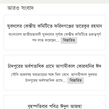
উচ্চশিক্ষায় গৌরবময় অর্জন: পূর্ণ স্কলারশিপে যুক্তরাষ্ট্রে
পিএইচডি করছেন কুয়েটের কৃতি…
আরও সংবাদ
সারা দেশে বজ্রাঘাতে ১৪ জনের প্রাণহানি
কঠোর হচ্ছে এসএসসি ও এইচএসসি পরীক্ষা
যুবদলের কেন্দ্রীয় কমিটিতে ফরিদগঞ্জের তারেকুর রহমান
ফরিদগঞ্জে আগুনে পুড়লো ৬ ব্যবসা প্রতিষ্ঠান
বাংলাদেশ জাতীয়তাবাদী যুবদলের পূর্ণাঙ্গ কেন্দ্রীয় কমিটিতে গুরুত্বপূর্ণ
পদ লাভ করেছেন...
বিস্তারিত
চাঁদপুরের অর্ধশতাধিক গ্রামে আগামীকাল কোরবানির ঈদ
সৌদি আরবসহ মধ্যপ্রাচ্যের সঙ্গে মিল রেখে আগামীকাল বুধবার
চাঁদপুরের অর্ধশতাধিক গ্রামে...
বিস্তারিত
বৃহস্পতিবার পবিত্র ঈদুল আজহা