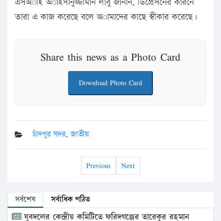
এসঅাই অাহসানুজ্জামান লাবু জানান, ডি‌প্রেস‌নের কার‌নে
তারা এ কাজ ক‌রে‌ছে ব‌লে অামা‌দের কা‌ছে স্বীকার ক‌রে‌ছে।
Share this news as a Photo Card
Download Photo Card
চাঁদপুর সদর
,
জাতীয়
Previous
Next
সর্বশেষ
সর্বাধিক পঠিত
যুবদলের কেন্দ্রীয় কমিটিতে ফরিদগঞ্জের তারেকুর রহমান