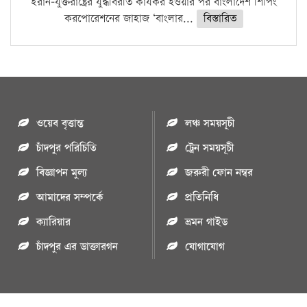
ইরান-যুক্তরাষ্ট্রের যুদ্ধবিরতি কার্যকর হওয়ার পর বাংলাদেশ শিপিং
করপোরেশনের জাহাজ ‘বাংলার...
বিস্তারিত
ওয়েব বৃত্তান্ত
লঞ্চ সময়সূচী
চাঁদপুর পরিচিতি
ট্রেন সময়সূচী
বিজ্ঞাপন মুল্য
জরুরী ফোন নম্বর
আমাদের সম্পর্কে
প্রতিনিধি
ক্যারিয়ার
ভ্রমন গাইড
চাঁদপুর এর ডাক্তারগন
যোগাযোগ