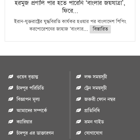
হরমুজ প্রণালি পার হতে পারেনি ‘বাংলার জয়যাত্রা’,
ফিরে…
ইরান-যুক্তরাষ্ট্রের যুদ্ধবিরতি কার্যকর হওয়ার পর বাংলাদেশ শিপিং
করপোরেশনের জাহাজ ‘বাংলার...
বিস্তারিত
ওয়েব বৃত্তান্ত
লঞ্চ সময়সূচী
চাঁদপুর পরিচিতি
ট্রেন সময়সূচী
বিজ্ঞাপন মুল্য
জরুরী ফোন নম্বর
আমাদের সম্পর্কে
প্রতিনিধি
ক্যারিয়ার
ভ্রমন গাইড
চাঁদপুর এর ডাক্তারগন
যোগাযোগ