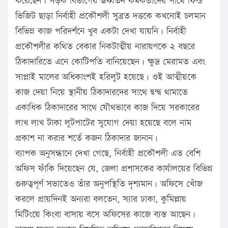
করেছেন। সড়ক বিভাগের ঊর্ধ্বতন কর্মকর্তাদের সাথে ফিল্ড
ভিজিট ছাড়া নির্বাহী প্রকৌশলী সুব্রত দত্তকে কখনোই চলমান
বিভিন্ন কাজ পরিদর্শনে খুব একটা দেখা যায়নি। নির্বাহী
প্রকৌশলীর কথিত বেকার নিকটাত্মীয় নারায়ণকে ২ বছরে
ঠিকাদারিতে এনে কোটিপতি বানিয়েছেন। ক্ষুদ্র মেরামত এবং
সাপ্লাই মালের অধিকাংশই হরিলুট হয়েছে। ওই আত্মীয়কে
কাজ দেয়া নিয়ে স্থানীয় ঠিকাদারদের সাথে দ্বন্দ্ব থামাতে
একাধিক ঠিকাদারের সাথে যৌথভাবে কাজ দিয়ে সরকারের
লাখ লাখ টাকা লুটপাটের সুযোগ দেয়া হয়েছে বলে নাম
প্রকাশ না করার শর্তে কজন ঠিকাদার জানান।
ব্যাপক অনুসন্ধানে দেখা গেছে, নির্বাহী প্রকৌশলী এত বেশি
অফিস ফাঁকি দিয়েছেন যে, জেলা প্রশাসকের কার্যালয়ের বিভিন্ন
গুরুত্বপূর্ণ সভাতেও তাঁর অনুপস্থিতি দৃশ্যমান। অফিসে খোঁজ
করলে প্রায়দিনই অন্যরা বলতেন, স্যার ঢাকা, কুমিল্লায়
মিটিংয়ে কিংবা বাসায় বসে অফিসের কাজে ব্যস্ত আছেন।