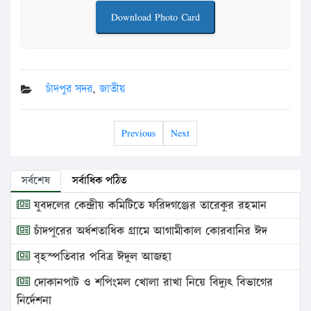
Download Photo Card
চাঁদপুর সদর
,
জাতীয়
Previous
Next
সর্বশেষ
সর্বাধিক পঠিত
যুবদলের কেন্দ্রীয় কমিটিতে ফরিদগঞ্জের তারেকুর রহমান
চাঁদপুরের অর্ধশতাধিক গ্রামে আগামীকাল কোরবানির ঈদ
বৃহস্পতিবার পবিত্র ঈদুল আজহা
দোকানপাট ও শপিংমল খোলা রাখা নিয়ে বিদ্যুৎ বিভাগের
নির্দেশনা