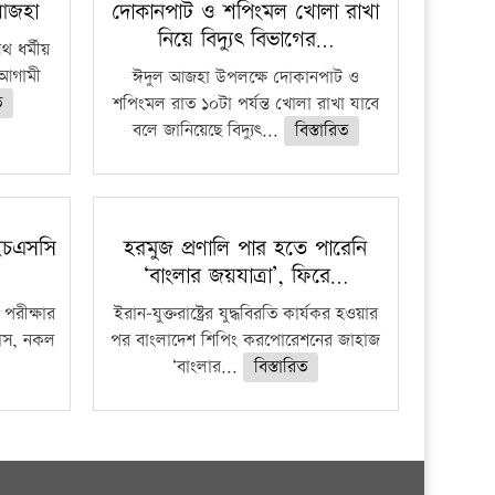
 আজহা
দোকানপাট ও শপিংমল খোলা রাখা
নিয়ে বিদ্যুৎ বিভাগের…
 ধর্মীয়
ে আগামী
ঈদুল আজহা উপলক্ষে দোকানপাট ও
ত
শপিংমল রাত ১০টা পর্যন্ত খোলা রাখা যাবে
বলে জানিয়েছে বিদ্যুৎ...
বিস্তারিত
ইচএসসি
হরমুজ প্রণালি পার হতে পারেনি
‘বাংলার জয়যাত্রা’, ফিরে…
পরীক্ষার
ইরান-যুক্তরাষ্ট্রের যুদ্ধবিরতি কার্যকর হওয়ার
ফাঁস, নকল
পর বাংলাদেশ শিপিং করপোরেশনের জাহাজ
‘বাংলার...
বিস্তারিত