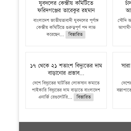
যুবদলের কেন্দ্রীয় কমিটিতে
চা
ফরিদগঞ্জের তারেকুর রহমান
আ
বাংলাদেশ জাতীয়তাবাদী যুবদলের পূর্ণাঙ্গ
সৌদি আর
কেন্দ্রীয় কমিটিতে গুরুত্বপূর্ণ পদ লাভ
আগামীক
করেছেন...
বিস্তারিত
১৭ থেকে ২১ শতাংশ বিদ্যুতের দাম
সারা
বাড়ানোর প্রস্তাব…
দেশে বিদ্যুতের ঘাটতির লোকসান কমাতে
দেশের
পাইকারি বিদ্যুতের দাম বাড়াতে বাংলাদেশ
বজ্রাপাত
এনার্জি রেগুলেটরি...
বিস্তারিত