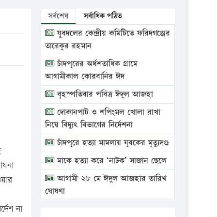
সর্বশেষ
সর্বাধিক পঠিত
যুবদলের কেন্দ্রীয় কমিটিতে ফরিদগঞ্জের
তারেকুর রহমান
চাঁদপুরের অর্ধশতাধিক গ্রামে
আগামীকাল কোরবানির ঈদ
বৃহস্পতিবার পবিত্র ঈদুল আজহা
দোকানপাট ও শপিংমল খোলা রাখা
নিয়ে বিদ্যুৎ বিভাগের নির্দেশনা
চাঁদপুরে হত্যা মামলায় যুবকের মৃত্যুদণ্ড
ে ।
মাকে হত্যা করে ‘নাটক’ সাজান ছেলে
ঘোষনা
আগামী ২৮ মে ঈদুল আজহার তারিখ
ওয়ার
ঘোষণা
্দেশ না
ভ্রাম্যমাণ আদালতে দুইটি প্রতিষ্ঠানকে