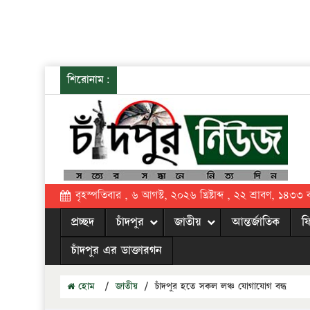
শিরোনাম:
বৃহস্পতিবার , ৬ আগস্ট, ২০২৬ খ্রিষ্টাব্দ , ২২ শ্রাবণ, ১৪৩৩ বঙ্
প্রচ্ছদ
চাঁদপুর
জাতীয়
আন্তর্জাতিক
ফ
চাঁদপুর এর ডাক্তারগন
হোম
/
জাতীয়
/
চাঁদপুর হতে সকল লঞ্চ যোগাযোগ বন্ধ