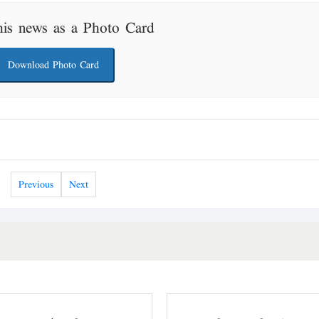
his news as a Photo Card
Download Photo Card
Previous
Next