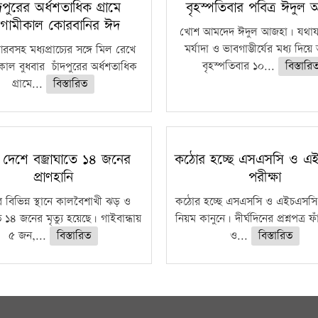
ঁদপুরের অর্ধশতাধিক গ্রামে
বৃহস্পতিবার পবিত্র ঈদুল
গামীকাল কোরবানির ঈদ
খোশ আমদেদ ঈদুল আজহা। যথাযথ
মর্যাদা ও ভাবগাম্ভীর্যের মধ্য দিয়
বসহ মধ্যপ্রাচ্যের সঙ্গে মিল রেখে
বৃহস্পতিবার ১০...
বিস্তারি
াল বুধবার চাঁদপুরের অর্ধশতাধিক
গ্রামে...
বিস্তারিত
 দেশে বজ্রাঘাতে ১৪ জনের
কঠোর হচ্ছে এসএসসি ও এ
প্রাণহানি
পরীক্ষা
 বিভিন্ন স্থানে কালবৈশাখী ঝড় ও
কঠোর হচ্ছে এসএসসি ও এইচএসসি 
ে ১৪ জনের মৃত্যু হয়েছে। গাইবান্ধায়
নিয়ম কানুনে। দীর্ঘদিনের প্রশ্নপত্র 
৫ জন,...
বিস্তারিত
ও...
বিস্তারিত