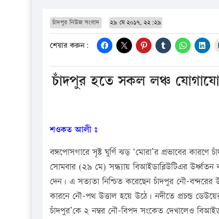
চাঁদপুর নিউজ সংবাদ
২৯ মে ২০১৭, ২২:২৯
শেয়ার করুন:
চাঁদপুর হতে সকল লঞ্চ যোগাযো
শওকত আলী ঃ
বঙ্গপোসগারে সৃষ্ট ঘুর্ণি ঝড় ‘মোরা’র প্রভাবের কারণ
সোমবার (২৯ মে) সন্ধ্যায় বিআইডাব্লিউটিএর উর্ধ্বতন ক
দেন। এ সত্যতা নিশ্চিত করেছেন চাঁদপুর নৌ-বন্দরে
কারনে নৌ-পথ উত্তাল হয়ে উঠে। নদীতে প্রচন্ড ডেউয়
চাঁদপুর’কে ২ নম্বর নৌ-বিপদ সংকেত দেখালেও বিআইডব্লিট