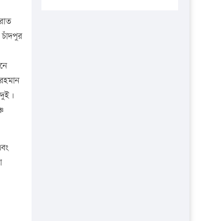
প্রতিষ্ঠানকে ৪০হাজার টাকা জরিমানা।
 রাত
এবার লঞ্চের ভাড়া বাড়ল
চাঁদপুর
১৭ থেকে ২১ শতাংশ বিদ্যুতের দাম
বাড়ানোর প্রস্তাব পিডিবির
ানে
১৬ মে চাঁদপুর ও ২৫ মে ফেনী সফরে
 রহমান
যাবেন প্রধানমন্ত্রী
দুই।
উচ্চশিক্ষায় গৌরবময় অর্জন: পূর্ণ
্চ
স্কলারশিপে যুক্তরাষ্ট্রে পিএইচডি করছেন
কুয়েটের কৃতি…
এবং
সারা দেশে বজ্রাঘাতে ১৪ জনের
প্রাণহানি
া
কঠোর হচ্ছে এসএসসি ও এইচএসসি
পরীক্ষা
ফরিদগঞ্জে আগুনে পুড়লো ৬ ব্যবসা