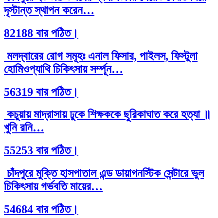
দৃস্টান্ত স্থাপন করেন…
82188 বার পঠিত।
মলদ্বারের রোগ সমূহঃ এনাল ফিসার, পাইলস, ফিস্টুলা
হোমিওপ্যাথি চিকিৎসায় সর্ম্পূন…
56319 বার পঠিত।
কচুয়ায় মাদ্রাসায় ঢুকে শিক্ষককে ছুরিকাঘাত করে হত্যা ॥
খুনি রনি…
55253 বার পঠিত।
চাঁদপুরে মুক্তি হাসপাতাল এন্ড ডায়াগনস্টিক সেন্টারে ভুল
চিকিৎসায় গর্ভবতি মায়ের…
54684 বার পঠিত।