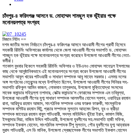
চাঁদপুর-৪ ফরিদগঞ্জ আসনে ড. মোহাম্মদ শামছুল হক ভূঁইয়ার পক্ষে
মনোনয়নপত্র সংগ্রহ
মিজান লিটন ==
দশম জাতীয় সংসদ নির্বাচনে চাঁদপুর-৪ ফরিদগঞ্জ আসনে আওয়ামী লীগের প্রার্থী হিসেবে
সহকারী রিটার্নিং অফিসারের কার্যালয় থেকে জেলা আওয়ামী লীগের সভাপতি ড. মোহাম্মদ
শামছুল হক ভূঁইয়ার পক্ষে মনোনয়নপত্র সংগ্রহ করেছেন উপজেলা আওয়ামী লীগের নেতা-
কর্মীরা।
গতকাল বুধবার বিকেলে সহকারী রিটার্নিং অফিসার ও ইউএনও মোহাম্মদ সাহেদুল ইসলামের
কাছ থেকে আনুষ্ঠানিকভাবে এই মনোনয়নপত্র সংগ্রহ করেন উপজেলা আওয়ামী লীগের
সভাপতি আবুল খায়ের পাটওয়ারী ও সাধারণ সম্পাদক আবু সাহেদ সরকার। এসময় দলের
অঙ্গ সংগঠনের নেতৃবৃন্দের মধ্যে উপস্থিত ছিলেন, উপজেলা আওয়ামী লীগের সিনিয়র সহ-
সভাপতি রফিকুল আমিন কাজল, লোকমান তালুকদার, উপজেলা মুক্তিযোদ্ধা সংসদের
সাবেক কমান্ডার সহিদুল্লা তপাদার, সেক্টর কমান্ডার’স ফোরামের সম্পাদক এম তবিবুল্যা,
উপজেরা আওয়ামী লীগের যুগ্ম সাধারণ সম্পাদক আলমগীর হোসেন স্বপন, ওয়াহিদুর রহমান
রানা, আরিফুর রহমান আজাদ, সাংগঠনিক সম্পাদক ওমর ফারুক ফারুকী, সাংস্কৃতিক
সম্পাদক মশিউর রহমান মিটু, প্রচার সম্পাদক সুলতান আহমেদ রিপন, যুব ও ক্রীড়া
সম্পাদক জাহেদুর রহমান বাবুল পাটওয়ারী, সদস্য মহিউদ্দিন ভূঁইয়া ইরান, কামাল মিজি,
ইসকান্দার মিয়া, নাজিম উদ্দিন পাটওয়ারী, উপজেলা যুবলীগের সহ-সভাপতি হাজী সফিক,
সম্পাদক ইকবাল হোসেন, সাংগঠনিক সম্পাদক টিপু সুলতান, পৌর যুবলীগের যুগ্ম আহ্বায়ক
মুরাদ পাটওয়ারী, এস ডি মানিক, উপজেলা স্বেচ্ছাসেবক লীগের সভাপতি ইকবাল হোসেন