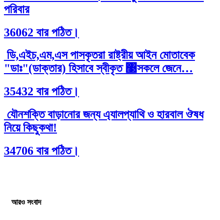
পরিবার
36062 বার পঠিত।
ডি,এইচ,এম,এস পাসকৃতরা রাষ্ট্রীয় আইন মোতাবেক
"ডাঃ"(ডাক্তার) হিসাবে স্বীকৃত ঳সকলে জেনে…
35432 বার পঠিত।
যৌনশক্তি বাড়ানোর জন্য এ্যালপ্যাথি ও হারবাল ঔষধ
নিয়ে কিছুকথা!
34706 বার পঠিত।
আরও সংবাদ