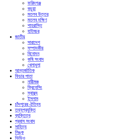
ফরিদগঞ্জ
কচুয়া
মতলব উত্তর
মতলব দক্ষিণ
শাহরাস্তি
হাইমচর
জাতীয়
সারাদেশ
সম্পাদকীয়
বিনোদন
কৃষি সংবাদ
খেলাধুলা
আন্তর্জাতিক
ফিচার পাতা
নারীমঞ্চ
ফ্রিলেন্সিং
স্বাস্থ্য
ইসলাম
চাঁদপুরের ঐতিহ্য
তথ্যপ্রযুক্তি
ব্যক্তিত্ব
প্রবাস সংবাদ
সাহিত্য
লিঙ্ক
ভিডিও