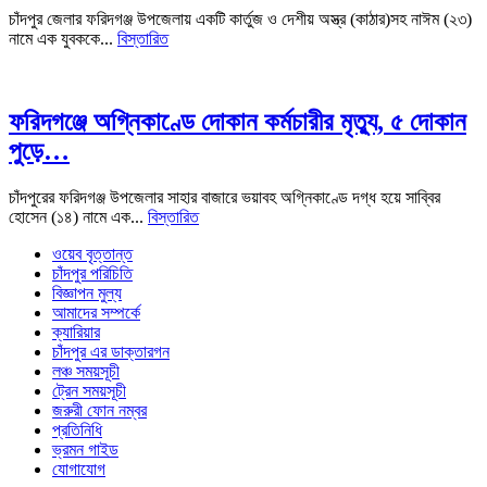
চাঁদপুর জেলার ফরিদগঞ্জ উপজেলায় একটি কার্তুজ ও দেশীয় অস্ত্র (কাঠার)সহ নাঈম (২৩)
নামে এক যুবককে...
বিস্তারিত
ফরিদগঞ্জে অগ্নিকাণ্ডে দোকান কর্মচারীর মৃত্যু, ৫ দোকান
পুড়ে…
চাঁদপুরের ফরিদগঞ্জ উপজেলার সাহার বাজারে ভয়াবহ অগ্নিকাণ্ডে দগ্ধ হয়ে সাব্বির
হোসেন (১৪) নামে এক...
বিস্তারিত
ওয়েব বৃত্তান্ত
চাঁদপুর পরিচিতি
বিজ্ঞাপন মুল্য
আমাদের সম্পর্কে
ক্যারিয়ার
চাঁদপুর এর ডাক্তারগন
লঞ্চ সময়সূচী
ট্রেন সময়সূচী
জরুরী ফোন নম্বর
প্রতিনিধি
ভ্রমন গাইড
যোগাযোগ