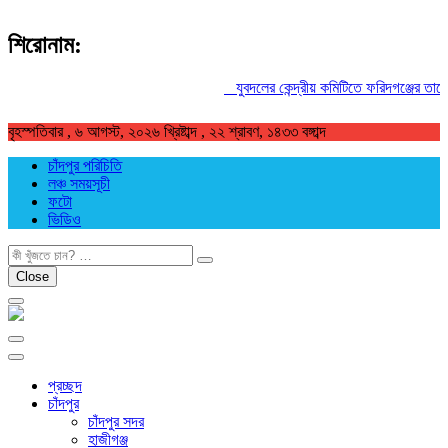
শিরোনাম:
যুবদলের কেন্দ্রীয় কমিটিতে ফরিদগঞ্জের তারেকুর
বৃহস্পতিবার , ৬ আগস্ট, ২০২৬ খ্রিষ্টাব্দ , ২২ শ্রাবণ, ১৪৩৩ বঙ্গাব্দ
চাঁদপুর পরিচিতি
লঞ্চ সময়সূচী
ফটো
ভিডিও
খুজুন
Close
প্রচ্ছদ
চাঁদপুর
চাঁদপুর সদর
হাজীগঞ্জ