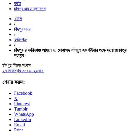
ফটো
চাঁদপুর এর ডাক্তারগন
হোম
/
চাঁদপুর সদর
/
ফরিদগঞ্জ
/
চাঁদপুর-৪ ফরিদগঞ্জ আসনে ড. মোহাম্মদ শামছুল হক ভূঁইয়ার পক্ষে মনোনয়নপত্র
সংগ্রহ
চাঁদপুর নিউজ সংবাদ
২৭ নভেম্বার ২০১৩, ২৩:৫১
শেয়ার করুন:
Facebook
X
Pinterest
Tumblr
WhatsApp
LinkedIn
Email
Print