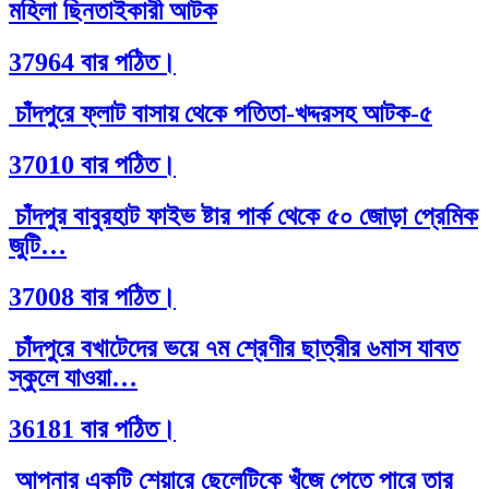
মহিলা ছিনতাইকারী আটক
37964 বার পঠিত।
চাঁদপুরে ফ্লাট বাসায় থেকে পতিতা-খদ্দরসহ আটক-৫
37010 বার পঠিত।
চাঁদপুর বাবুরহাট ফাইভ ষ্টার পার্ক থেকে ৫০ জোড়া প্রেমিক
জুটি…
37008 বার পঠিত।
চাঁদপুরে বখাটেদের ভয়ে ৭ম শ্রেণীর ছাত্রীর ৬মাস যাবত
স্কুলে যাওয়া…
36181 বার পঠিত।
আপনার একটি শেয়ারে ছেলেটিকে খুঁজে পেতে পারে তার