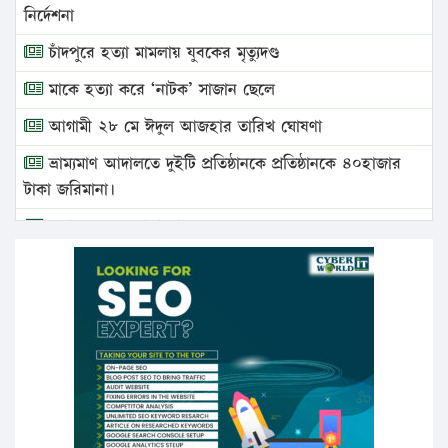
নির্দেশনা
চাঁদপুরে হত্যা মামলায় যুবকের মৃত্যুদণ্ড
মাকে হত্যা করে ‘নাটক’ সাজান ছেলে
আগামী ২৮ মে ঈদুল আজহার তারিখ ঘোষণা
ভ্রাম্যমাণ আদালতে দুইটি প্রতিষ্ঠানকে প্রতিষ্ঠানকে ৪০হাজার
টাকা জরিমানা।
এবার লঞ্চের ভাড়া বাড়ল
১৭ থেকে ২১ শতাংশ বিদ্যুতের দাম বাড়ানোর প্রস্তাব পিডিবির
১৬ মে চাঁদপুর ও ২৫ মে ফেনী সফরে যাবেন প্রধানমন্ত্রী
উচ্চশিক্ষায় গৌরবময় অর্জন: পূর্ণ স্কলারশিপে যুক্তরাষ্ট্রে
পিএইচডি করছেন কুয়েটের কৃতি…
সারা দেশে বজ্রাঘাতে ১৪ জনের প্রাণহানি
কঠোর হচ্ছে এসএসসি ও এইচএসসি পরীক্ষা