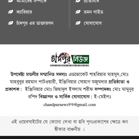
আমাদের সম্পর্কে
প্রতিনিধি
ক্যারিয়ার
ভ্রমন গাইড
চাঁদপুর এর ডাক্তারগন
যোগাযোগ
উপদেষ্টা মন্ডলীর সম্মানিত সদস্যঃ
এডভোকেট শাহরিয়ার মাহমুদ,মোঃ
মাহবুবুর রহমান পাটওয়ারী, ইঞ্জিনিয়ার সোহাগ মজুমদার
প্রতিষ্ঠাতা ও
প্রকাশক:
ইঞ্জিনিয়ার মোঃ জিহাদুল ইসলাম শরীফ
সম্পাদকঃ
মোঃ মামুনুর
রশিদ
বিজ্ঞাপন ও সার্বিক যোগাযোগ:
ই-মেইলঃ
chandpurnews99@gmail.com
এই ওয়েবসাইটের যে কোনো লেখা বা ছবি পুনঃপ্রকাশের ক্ষেত্রে ঋন
স্বীকার বাঞ্চনীয় ।