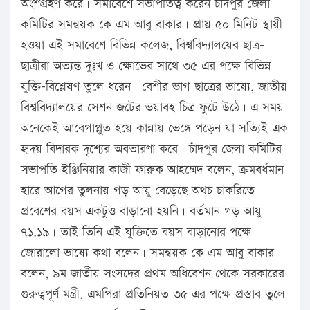
অংশগ্রহণ করে। সমাবেশে সভাপতিত্ব করেন চাঁদপুর জেলা
কমিটির সমন্বয়ক কে এম আবু বাকার। প্রায় ৫০ মিনিট স্থায়ী
হওয়া এই সমাবেশে বিভিন্ন কলেজ, বিশ্ববিদ্যালয়ের ছাত্র-
ছাত্রীরা অত্যন্ত দুঃখ ও ক্ষোভের সাথে ৩৫ এর পক্ষে বিভিন্ন
যুক্তি-বিশ্লেষণ তুলে ধরেন। বেশীর ভাগ ছাত্রের ভাষ্যে, জাতীয়
বিশ্ববিদ্যালয়ের সেশন জটের ভয়াবহ চিত্র ফুটে উঠে। এ সময়
অনেকেই আবেগাপ্লুত হয়ে কান্নায় ভেঙ্গে পড়েন যা সত্যিই এক
হৃদয় বিদারক দৃশ্যের অবতারণা করে। চাঁদপুর জেলা কমিটির
সভাপতি ইঞ্জিনিয়ার কাজী ফারুক আহম্মেদ বলেন, ক্রমবর্ধমান
হারে আগের তুলনায় গড় আয়ু বেড়েছে অথচ চাকরিতে
প্রবেশের বয়স একটুও বাড়ানো হয়নি। বর্তমান গড় আয়ু
৭১.১৯। তাই তিনি এই যুক্তিতে বয়স বাড়ানোর পক্ষে
জোরালো ভাষ্যে কথা বলেন। সমন্বয়ক কে এম আবু বাকার
বলেন, ৯ম জাতীয় সংসদের প্রথম অধিবেশন থেকে সরকারের
গুরুত্বপূর্ণ মন্ত্রী, এমপিরা প্রতিনিয়ত ৩৫ এর পক্ষে প্রস্তাব তুলে