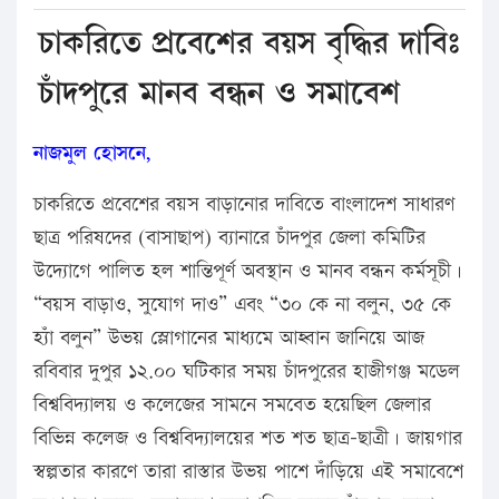
চাকরিতে প্রবেশের বয়স বৃদ্ধির দাবিঃ
চাঁদপুরে মানব বন্ধন ও সমাবেশ
নাজমুল হোসনে,
চাকরিতে প্রবেশের বয়স বাড়ানোর দাবিতে বাংলাদেশ সাধারণ
ছাত্র পরিষদের (বাসাছাপ) ব্যানারে চাঁদপুর জেলা কমিটির
উদ্যোগে পালিত হল শান্তিপূর্ণ অবস্থান ও মানব বন্ধন কর্মসূচী।
“বয়স বাড়াও, সুযোগ দাও” এবং “৩০ কে না বলুন, ৩৫ কে
হ্যাঁ বলুন” উভয় স্লোগানের মাধ্যমে আহ্বান জানিয়ে আজ
রবিবার দুপুর ১২.০০ ঘটিকার সময় চাঁদপুরের হাজীগঞ্জ মডেল
বিশ্ববিদ্যালয় ও কলেজের সামনে সমবেত হয়েছিল জেলার
বিভিন্ন কলেজ ও বিশ্ববিদ্যালয়ের শত শত ছাত্র-ছাত্রী। জায়গার
স্বল্পতার কারণে তারা রাস্তার উভয় পাশে দাঁড়িয়ে এই সমাবেশে