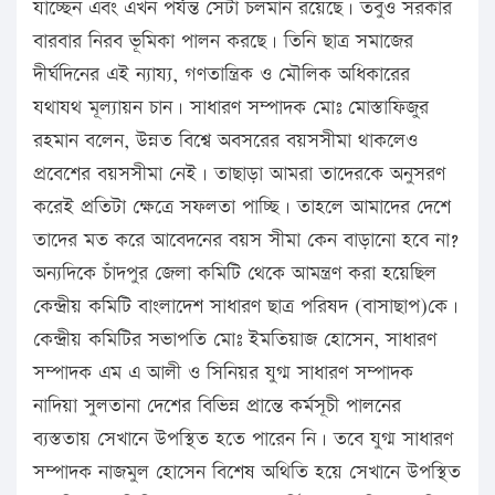
যাচ্ছেন এবং এখন পর্যন্ত সেটা চলমান রয়েছে। তবুও সরকার
বারবার নিরব ভূমিকা পালন করছে। তিনি ছাত্র সমাজের
দীর্ঘদিনের এই ন্যায্য, গণতান্ত্রিক ও মৌলিক অধিকারের
যথাযথ মূল্যায়ন চান। সাধারণ সম্পাদক মোঃ মোস্তাফিজুর
রহমান বলেন, উন্নত বিশ্বে অবসরের বয়সসীমা থাকলেও
প্রবেশের বয়সসীমা নেই। তাছাড়া আমরা তাদেরকে অনুসরণ
করেই প্রতিটা ক্ষেত্রে সফলতা পাচ্ছি। তাহলে আমাদের দেশে
তাদের মত করে আবেদনের বয়স সীমা কেন বাড়ানো হবে না?
অন্যদিকে চাঁদপুর জেলা কমিটি থেকে আমন্ত্রণ করা হয়েছিল
কেন্দ্রীয় কমিটি বাংলাদেশ সাধারণ ছাত্র পরিষদ (বাসাছাপ)কে।
কেন্দ্রীয় কমিটির সভাপতি মোঃ ইমতিয়াজ হোসেন, সাধারণ
সম্পাদক এম এ আলী ও সিনিয়র যুগ্ম সাধারণ সম্পাদক
নাদিয়া সুলতানা দেশের বিভিন্ন প্রান্তে কর্মসূচী পালনের
ব্যস্ততায় সেখানে উপস্থিত হতে পারেন নি। তবে যুগ্ম সাধারণ
সম্পাদক নাজমুল হোসেন বিশেষ অথিতি হয়ে সেখানে উপস্থিত