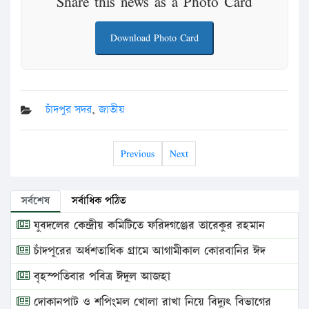
Share this news as a Photo Card
Download Photo Card
চাঁদপুর সদর
,
জাতীয়
Previous
Next
সর্বশেষ
সর্বাধিক পঠিত
যুবদলের কেন্দ্রীয় কমিটিতে ফরিদগঞ্জের তারেকুর রহমান
চাঁদপুরের অর্ধশতাধিক গ্রামে আগামীকাল কোরবানির ঈদ
বৃহস্পতিবার পবিত্র ঈদুল আজহা
দোকানপাট ও শপিংমল খোলা রাখা নিয়ে বিদ্যুৎ বিভাগের