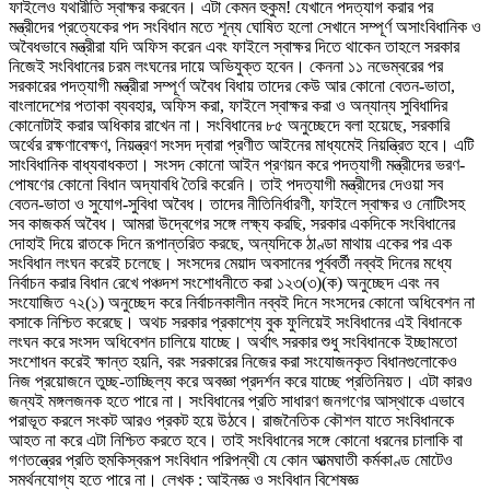
ফাইলেও যথারীতি স্বাক্ষর করবেন। এটা কেমন হুকুম! যেখানে পদত্যাগ করার পর
মন্ত্রীদের প্রত্যেকের পদ সংবিধান মতে শূন্য ঘোষিত হলো সেখানে সম্পূর্ণ অসাংবিধানিক ও
অবৈধভাবে মন্ত্রীরা যদি অফিস করেন এবং ফাইলে স্বাক্ষর দিতে থাকেন তাহলে সরকার
নিজেই সংবিধানের চরম লংঘনের দায়ে অভিযুক্ত হবেন। কেননা ১১ নভেম্বরের পর
সরকারের পদত্যাগী মন্ত্রীরা সম্পূর্ণ অবৈধ বিধায় তাদের কেউ আর কোনো বেতন-ভাতা,
বাংলাদেশের পতাকা ব্যবহার, অফিস করা, ফাইলে স্বাক্ষর করা ও অন্যান্য সুবিধাদির
কোনোটাই করার অধিকার রাখেন না। সংবিধানের ৮৫ অনুচ্ছেদে বলা হয়েছে, সরকারি
অর্থের রক্ষণাবেক্ষণ, নিয়ন্ত্রণ সংসদ দ্বারা প্রণীত আইনের মাধ্যমেই নিয়ন্ত্রিত হবে। এটি
সাংবিধানিক বাধ্যবাধকতা। সংসদ কোনো আইন প্রণয়ন করে পদত্যাগী মন্ত্রীদের ভরণ-
পোষণের কোনো বিধান অদ্যাবধি তৈরি করেনি। তাই পদত্যাগী মন্ত্রীদের দেওয়া সব
বেতন-ভাতা ও সুযোগ-সুবিধা অবৈধ। তাদের নীতিনির্ধারণী, ফাইলে স্বাক্ষর ও নোটিংসহ
সব কাজকর্ম অবৈধ। আমরা উদ্বেগের সঙ্গে লক্ষ্য করছি, সরকার একদিকে সংবিধানের
দোহাই দিয়ে রাতকে দিনে রূপান্তরিত করছে, অন্যদিকে ঠাণ্ডা মাথায় একের পর এক
সংবিধান লংঘন করেই চলেছে। সংসদের মেয়াদ অবসানের পূর্ববর্তী নব্বই দিনের মধ্যে
নির্বাচন করার বিধান রেখে পঞ্চদশ সংশোধনীতে করা ১২৩(৩)(ক) অনুচ্ছেদ এবং নব
সংযোজিত ৭২(১) অনুচ্ছেদ করে নির্বাচনকালীন নব্বই দিনে সংসদের কোনো অধিবেশন না
বসাকে নিশ্চিত করেছে। অথচ সরকার প্রকাশ্যে বুক ফুলিয়েই সংবিধানের এই বিধানকে
লংঘন করে সংসদ অধিবেশন চালিয়ে যাচ্ছে। অর্থাৎ সরকার শুধু সংবিধানকে ইচ্ছামতো
সংশোধন করেই ক্ষান্ত হয়নি, বরং সরকারের নিজের করা সংযোজনকৃত বিধানগুলোকেও
নিজ প্রয়োজনে তুচ্ছ-তাচ্ছিল্য করে অবজ্ঞা প্রদর্শন করে যাচ্ছে প্রতিনিয়ত। এটা কারও
জন্যই মঙ্গলজনক হতে পারে না। সংবিধানের প্রতি সাধারণ জনগণের আস্থাকে এভাবে
পরাভূত করলে সংকট আরও প্রকট হয়ে উঠবে। রাজনৈতিক কৌশল যাতে সংবিধানকে
আহত না করে এটা নিশ্চিত করতে হবে। তাই সংবিধানের সঙ্গে কোনো ধরনের চালাকি বা
গণতন্ত্রের প্রতি হুমকিস্বরূপ সংবিধান পরিপন্থী যে কোন আত্মঘাতী কর্মকাণ্ড মোটেও
সমর্থনযোগ্য হতে পারে না। লেখক : আইনজ্ঞ ও সংবিধান বিশেষজ্ঞ