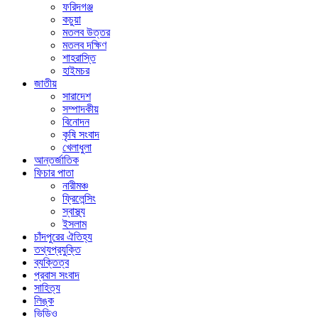
ফরিদগঞ্জ
কচুয়া
মতলব উত্তর
মতলব দক্ষিণ
শাহরাস্তি
হাইমচর
জাতীয়
সারাদেশ
সম্পাদকীয়
বিনোদন
কৃষি সংবাদ
খেলাধুলা
আন্তর্জাতিক
ফিচার পাতা
নারীমঞ্চ
ফ্রিলেন্সিং
স্বাস্থ্য
ইসলাম
চাঁদপুরের ঐতিহ্য
তথ্যপ্রযুক্তি
ব্যক্তিত্ব
প্রবাস সংবাদ
সাহিত্য
লিঙ্ক
ভিডিও