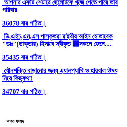
আপনার একটি শেয়ারে ছেলেটিকে খুঁজে পেতে পারে তার
পরিবার
36078 বার পঠিত।
ডি,এইচ,এম,এস পাসকৃতরা রাষ্ট্রীয় আইন মোতাবেক
"ডাঃ"(ডাক্তার) হিসাবে স্বীকৃত ঳সকলে জেনে…
35435 বার পঠিত।
যৌনশক্তি বাড়ানোর জন্য এ্যালপ্যাথি ও হারবাল ঔষধ
নিয়ে কিছুকথা!
34707 বার পঠিত।
আরও সংবাদ