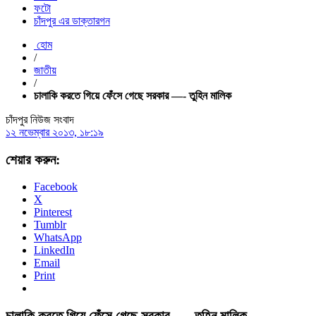
ফটো
চাঁদপুর এর ডাক্তারগন
হোম
/
জাতীয়
/
চালাকি করতে গিয়ে ফেঁসে গেছে সরকার —- তুহিন মালিক
চাঁদপুর নিউজ সংবাদ
১২ নভেম্বার ২০১৩, ১৮:১৯
শেয়ার করুন:
Facebook
X
Pinterest
Tumblr
WhatsApp
LinkedIn
Email
Print
চালাকি করতে গিয়ে ফেঁসে গেছে সরকার —- তুহিন মালিক