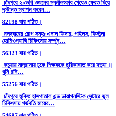
চাঁদপুরে ২০ভরি ওজনের স্বর্নালংকার পেয়েও ফেরত দিয়ে
দৃস্টান্ত স্থাপন করেন…
82198 বার পঠিত।
মলদ্বারের রোগ সমূহঃ এনাল ফিসার, পাইলস, ফিস্টুলা
হোমিওপ্যাথি চিকিৎসায় সর্ম্পূন…
56323 বার পঠিত।
কচুয়ায় মাদ্রাসায় ঢুকে শিক্ষককে ছুরিকাঘাত করে হত্যা ॥
খুনি রনি…
55256 বার পঠিত।
চাঁদপুরে মুক্তি হাসপাতাল এন্ড ডায়াগনস্টিক সেন্টারে ভুল
চিকিৎসায় গর্ভবতি মায়ের…
54687 বার পঠিত।