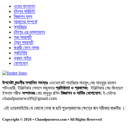
ওয়েব বৃত্তান্ত
চাঁদপুর পরিচিতি
বিজ্ঞাপন মুল্য
আমাদের সম্পর্কে
ক্যারিয়ার
চাঁদপুর এর ডাক্তারগন
লঞ্চ সময়সূচী
ট্রেন সময়সূচী
জরুরী ফোন নম্বর
প্রতিনিধি
ভ্রমন গাইড
যোগাযোগ
উপদেষ্টা মন্ডলীর সম্মানিত সদস্যঃ
এডভোকেট শাহরিয়ার মাহমুদ,মোঃ মাহবুবুর রহমান
পাটওয়ারী, ইঞ্জিনিয়ার সোহাগ মজুমদার
প্রতিষ্ঠাতা ও প্রকাশক:
ইঞ্জিনিয়ার মোঃ জিহাদুল
ইসলাম শরীফ
সম্পাদকঃ
মোঃ মামুনুর রশিদ
বিজ্ঞাপন ও সার্বিক যোগাযোগ:
ই-মেইলঃ
chandpurnews99@gmail.com
এই ওয়েবসাইটের যে কোনো লেখা বা ছবি পুনঃপ্রকাশের ক্ষেত্রে ঋন স্বীকার বাঞ্চনীয় ।
Copyright © 2026 • Chandpurnews.com • All Rights Reserved