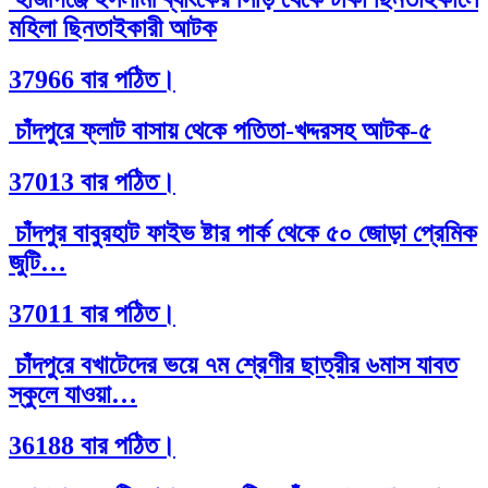
মহিলা ছিনতাইকারী আটক
37966 বার পঠিত।
চাঁদপুরে ফ্লাট বাসায় থেকে পতিতা-খদ্দরসহ আটক-৫
37013 বার পঠিত।
চাঁদপুর বাবুরহাট ফাইভ ষ্টার পার্ক থেকে ৫০ জোড়া প্রেমিক
জুটি…
37011 বার পঠিত।
চাঁদপুরে বখাটেদের ভয়ে ৭ম শ্রেণীর ছাত্রীর ৬মাস যাবত
স্কুলে যাওয়া…
36188 বার পঠিত।