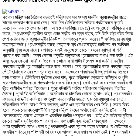
গতকাল মন্ত্রিসভার বৈঠকের শুরুতেই মন্ত্রিসভার সব সদস্য মাননীয় প্রধানমন্ত্রীর হাতে
তাদের পদত্যাগপত্র জমা দেন। সারা দিন টেলিভিশনের সচিত্র প্রতিবেদনে দৃশ্যটি
অবলোকন করল দেশের জনগণ। আমাদের সংবিধানে ৫৮(১) নং অনুচ্ছেদে পরিষ্কার বলা
আছে, “প্রধানমন্ত্রী ব্যতীত অন্য কোন মন্ত্রীর পদ শূন্য হইবে, যদি তিনি রাষ্ট্রপতির নিকট
পেশ করিবার জন্য প্রধানমন্ত্রীর নিকট পদত্যাগপত্র প্রদান করেন।” সংবিধানের ব্যাখ্যা
অত্যন্ত স্পষ্ট। প্রধানমন্ত্রীর কাছে পদত্যাগপত্র দেওয়ামাত্রই মন্ত্রীদের পদ সংবিধান
অনুযায়ী শূন্য হয়ে যাবে। সংবিধানের এই অনুচ্ছেদে কোনো ধরনের ব্যাখ্যা বা শর্ত
প্রয়োগ করা হয়নি। অন্য কোনো পদ্ধতি অনুসরণের প্রয়োজনের কথাও বলা হয়নি। এই
অনুচ্ছেদে কোনো ‘যদি’ বা ‘তবে’ বা কোনো ফর্মালিটির উল্লেখ করা হয়নি। মন্ত্রীরা
পদত্যাগপত্রটি প্রধানমন্ত্রীর কাছে জমা দেবেন। আর প্রধানমন্ত্রীর কাছে পদত্যাগপত্র
পেঁৗছামাত্র তাদের পদ শূন্য হয়ে যাবে। এক্ষেত্রে প্রধানমন্ত্রী শুধু পোস্টবঙ্ হিসেবে
কাজ করবেন। টেলিভিশন ফুটেজে দেখা যায়, পুরো মন্ত্রিসভা স্বেচ্ছায় হাসিমুখে ও খুশি
মনে প্রধানমন্ত্রীর কাছে পদত্যাগপত্র জমা দিয়েছেন। কেউ কেউ আবার প্রধানমন্ত্রীর পা
ছুঁয়ে আশীর্বাদ পর্যন্ত নিয়েছেন। পুরো ঘটনাটাই ঘটেছে সচিবালয়ে মন্ত্রিসভার নিয়মিত
বৈঠকে। পুরোটাই অফিসিয়াল। অস্বীকার বা চালাকির কোনো সুযোগ নেই। প্রধানমন্ত্রীর
বাসভবনে বা দলীয় কার্যালয়ে পদত্যাগ করলে এটার হয়তো হাজারো ব্যাখ্যা করা যেত।
মন্ত্রিপরিষদ সচিব ঘোষণা দিয়ে বললেন, এটাই এই ক্যাবিনেটের শেষ মিটিং। মজার বিষয়
হলো, গতকালের পদত্যাগটি ছিল পুরো মন্ত্রিপরিষদের অর্থাৎ গোটা ক্যাবিনেটের। এটা
কোনোভাবেই কোনো একজন বা একাধিক মন্ত্রীর পদত্যাগ নয়। তাই এটা আইনের দৃষ্টিতে
কোনো মন্ত্রীর ব্যক্তিগত পদত্যাগ নয়, বরং গোটা ক্যাবিনেটের পদত্যাগ। এক্ষেত্রে
গোটা ক্যাবিনেট ভেঙে গেলে শুধু প্রধানমন্ত্রী একা স্বপদে বহাল থাকাটাও যে নৈতিকতা ও
সংসদীয় গণতন্ত্রের পরিপন্থী তা বোধহয় আলাদা করে বলার অবকাশ নেই। প্রধানমন্ত্রীর