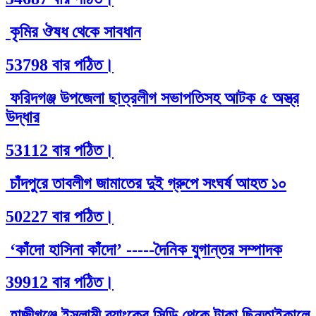
কৃমির ঔষধ থেকে সাবধান
53798 বার পঠিত।
ফরিদগঞ্জ উপজেলা ছাত্রলীগ সভাপতিসহ আটক ৫ অস্ত্র
উদ্ধার
53112 বার পঠিত।
চাঁদপুরে তাবলীগ জামাতের দুই গ্রুপে সংঘর্ষ আহত ১০
50227 বার পঠিত।
‘কাঁদো হাসিনা কাঁদো’ -----দৈনিক যুগান্তর সম্পাদক
39912 বার পঠিত।
হাজীগঞ্জে ইসলামী ব্যাংকের সিড়ি থেকে টাকা ছিনতাইকালে