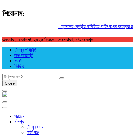
শিরোনাম:
যুবদলের কেন্দ্রীয় কমিটিতে ফরিদগঞ্জের তারেকুর রহমান
শুক্রবার , ৭ আগস্ট, ২০২৬ খ্রিষ্টাব্দ , ২৩ শ্রাবণ, ১৪৩৩ বঙ্গাব্দ
চাঁদপুর পরিচিতি
লঞ্চ সময়সূচী
ফটো
ভিডিও
খুজুন
Close
প্রচ্ছদ
চাঁদপুর
চাঁদপুর সদর
হাজীগঞ্জ