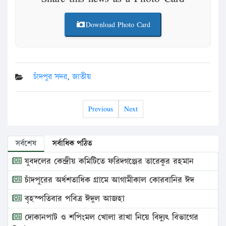
Download Photo Card
চাঁদপুর সদর
,
জাতীয়
Previous
Next
সর্বশেষ
সর্বাধিক পঠিত
যুবদলের কেন্দ্রীয় কমিটিতে ফরিদগঞ্জের তারেকুর রহমান
চাঁদপুরের অর্ধশতাধিক গ্রামে আগামীকাল কোরবানির ঈদ
বৃহস্পতিবার পবিত্র ঈদুল আজহা
দোকানপাট ও শপিংমল খোলা রাখা নিয়ে বিদ্যুৎ বিভাগের