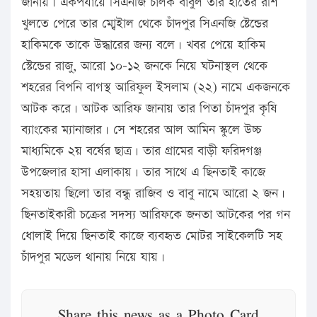
জানায়। একপর্যায়ে সিএনজি চালক বাবুল তার হাতের রশি
খুলতে পেরে তার মোব্ইাল থেকে চাঁদপুর সিএনজি ষ্টেন্ডের
হাকিমকে তাকে উদ্ধারের জন্য বলে। খবর পেয়ে হাকিম
স্টেন্ডের রাজু, আরো ১০-১২ জনকে নিয়ে ঘটনাস্থল থেকে
শহরের বিপনি বাগস্থ আরিফুল ইসলাম (২২) নামে একজনকে
আটক করে। আটক আরিফ জানায় তার পিতা চাঁদপুর কৃষি
ব্যাংকের ম্যানাজার। সে শহরের আল আমিন স্কুলে উচ্চ
মাধ্যমিকে ২য় বর্ষের ছাত্র। তার গ্রামের বাড়ী ফরিদগঞ্জ
উপজেলার হাসা এলাকায়। তার সাথে এ ছিনতাই কাজে
সহয়তায় ছিলো তার বন্ধু রাজিব ও বাবু নামে আরো ২ জন।
ছিনতাইকারী চক্রের সদস্য আরিফকে জনতা আটকের পর গন
ধোলাই দিয়ে ছিনতাই কাজে ব্যবহৃত মোটর সাইকেলটি সহ
চাঁদপুর মডেল থানায় নিয়ে যায়।
Share this news as a Photo Card