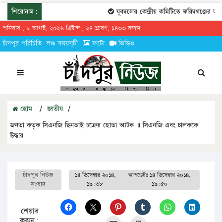
শিরোনাম:
যুবদলের কেন্দ্রীয় কমিটিতে ফরিদগঞ্জের তারে
শনিবার , ৮ আগস্ট, ২০২৬ খ্রিষ্টাব্দ , ২৪ শ্রাবণ, ১৪৩৩ বঙ্গাব্দ
চাঁদপুর পরিচিতি
লঞ্চ সময়সূচী
ফটো
ভিডিও
হোম
/
জাতীয়
/
জনতা কতৃক সিএনজি ছিনতাই চক্রের হোতা আটক ॥ সিএনজি এবং চালককে
উদ্ধার
চাঁদপুর নিউজ
১৪ ডিসেম্বার ২০১৪,
আপডেটঃ
১৪ ডিসেম্বার ২০১৪,
সংবাদ
১৯:৩৮
১৯:৫০
শেয়ার
করুন: