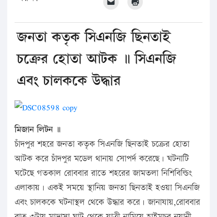
জনতা কতৃক সিএনজি ছিনতাই
চক্রের হোতা আটক ॥ সিএনজি
এবং চালককে উদ্ধার
মিজান লিটন ॥
চাঁদপুর শহরে জনতা কতৃক সিএনজি ছিনতাই চক্রের হোতা
আটক করে চাঁদপুর মডেল থানায় সোপর্দ করেছে। ঘটনাটি
ঘটেছে গতকাল রোববার রাতে শহরের জামতলা নিশিবিল্ডিং
এলাকায়। একই সময়ে স্থানিয় জনতা ছিনতাই হওয়া সিএনজি
এবং চালককে ঘটনাস্থল থেকে উদ্ধার করে। জানাযায়,রোববার
রাত ৩টায় মাদ্রাসা ঘাট থেকে যাত্রী নামিয়ে হাইমচর নয়ানী