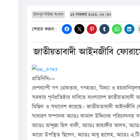
চাঁদপুর নিউজ সংবাদ
১২ নভেম্বার ২০১৩, ০৬:৩০
শেয়ার করুন:
জাতীয়তাবাদী আইনজীবি ফোরামে
প্রতিনিধি==
দেশব্যাপী গণ গ্রেফতার, গণহত্যা, মিথ্যা ও হয়রানিমূলক 
সরকার পূর্নপ্রতিষ্ঠার দাবিতে বাংলাদেশ জাতীয়তাবাদ
মিছিল ও সমাবেশ করেছে। জাতীয়তাবাদী আইনজীবি ফোরা
সাধারণ সম্পাদক অ্যাডঃ কামাল উদ্দিনের পরিচালনায় 
অ্যাডঃ আব্দুল্লা হিল বাকী, অ্যাডঃ জাহাঙ্গীর আলম, অ্য
আরো উপস্থিত ছিলেন, অ্যাডঃ আবু ছালেহ, অ্যাডঃ এ.টি