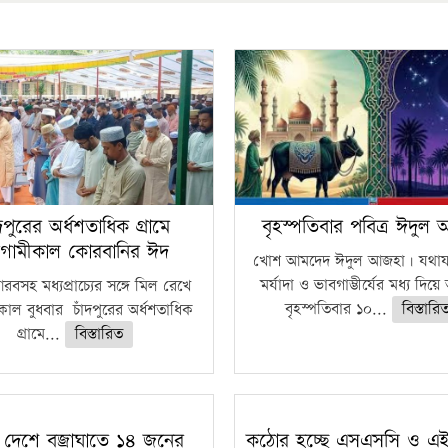
ঁদপুরের অর্ধশতাধিক গ্রামে
বৃহস্পতিবার পবিত্র ঈদুল
গামীকাল কোরবানির ঈদ
খোশ আমদেদ ঈদুল আজহা। যথাযথ
মর্যাদা ও ভাবগাম্ভীর্যের মধ্য দিয়
বসহ মধ্যপ্রাচ্যের সঙ্গে মিল রেখে
বৃহস্পতিবার ১০...
বিস্তারি
াল বুধবার চাঁদপুরের অর্ধশতাধিক
গ্রামে...
বিস্তারিত
 দেশে বজ্রাঘাতে ১৪ জনের
কঠোর হচ্ছে এসএসসি ও এ