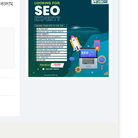
প্রতিষ্ঠানকে ৪০হাজার টাকা জরিমানা।
 কালাম
এবার লঞ্চের ভাড়া বাড়ল
১৭ থেকে ২১ শতাংশ বিদ্যুতের দাম
বাড়ানোর প্রস্তাব পিডিবির
১৬ মে চাঁদপুর ও ২৫ মে ফেনী সফরে
যাবেন প্রধানমন্ত্রী
উচ্চশিক্ষায় গৌরবময় অর্জন: পূর্ণ
স্কলারশিপে যুক্তরাষ্ট্রে পিএইচডি করছেন
কুয়েটের কৃতি…
সারা দেশে বজ্রাঘাতে ১৪ জনের
প্রাণহানি
কঠোর হচ্ছে এসএসসি ও এইচএসসি
পরীক্ষা
ফরিদগঞ্জে আগুনে পুড়লো ৬ ব্যবসা