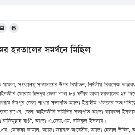
র হরতালের সমর্থনে মিছিল
মামলা, সংখ্যালঘু সম্প্রদায়ের উপর নির্যাতন, নির্দলীয়-নিরপেক্ষ তত্ত্বা
ী আইনজীবি ফোরাম চাঁদপুর জেলা শাখা ৮৪ ঘন্টার ডাকা হরতালের ২য় দিন
ম চাঁদপুর জেলা শাখার সভাপতি অ্যাডঃ ইব্রাহীম খলিলের সভাপতিত্ব
বক্তব্য রাখেন, জেলা আইনজীবি সমিতির সভাপতি অ্যাডঃ কামরুল ইসলা
াডঃ নাজিমুল্লাহ বাপ্পী, অ্যাডঃ এ.জেড.এম. রফিকুল ইসলাম।
.এম. মোস্তফা কামাল, অ্যাডঃ জয়নাল আবেদীন, অ্যাডঃ হেলাল উদ্দিন, অ্