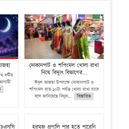
প্রতিষ্ঠান
 আজহা
দোকানপাট ও শপিংমল খোলা রাখা
নিয়ে বিদ্যুৎ বিভাগের…
 ধর্মীয়
ে আগামী
ঈদুল আজহা উপলক্ষে দোকানপাট ও
ত
শপিংমল রাত ১০টা পর্যন্ত খোলা রাখা যাবে
বলে জানিয়েছে বিদ্যুৎ...
বিস্তারিত
ইচএসসি
হরমুজ প্রণালি পার হতে পারেনি