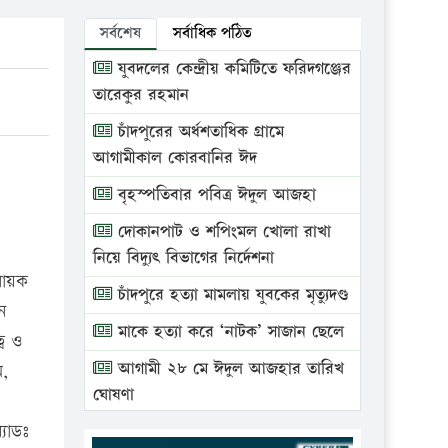
সর্বশেষ
সর্বাধিক পঠিত
যুবদলের কেন্দ্রীয় কমিটিতে ফরিদগঞ্জের
তারেকুর রহমান
চাঁদপুরের অর্ধশতাধিক গ্রামে
আগামীকাল কোরবানির ঈদ
বৃহস্পতিবার পবিত্র ঈদুল আজহা
দোকানপাট ও শপিংমল খোলা রাখা
নিয়ে বিদ্যুৎ বিভাগের নির্দেশনা
বধায়ক
চাঁদপুরে হত্যা মামলায় যুবকের মৃত্যুদণ্ড
ে
মাকে হত্যা করে ‘নাটক’ সাজান ছেলে
ে ও
আগামী ২৮ মে ঈদুল আজহার তারিখ
ম,
ঘোষণা
যাডঃ
ভ্রাম্যমাণ আদালতে দুইটি প্রতিষ্ঠানকে