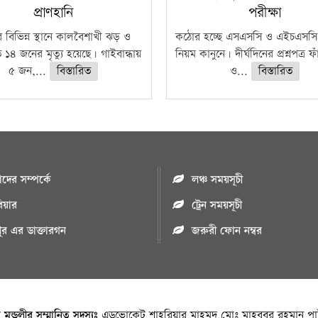
প্রাণহানি
পরীক্ষা
 বিভিন্ন স্থানে কালবৈশাখী ঝড় ও
কঠোর হচ্ছে এসএসসি ও এইচএসসি 
ে ১৪ জনের মৃত্যু হয়েছে। গাইবান্ধায়
নিয়ম কানুনে। দীর্ঘদিনের প্রশ্নপত্র 
৫ জন,...
বিস্তারিত
ও...
বিস্তারিত
ের সম্পর্কে
লঞ্চ সময়সূচী
রিয়ার
ট্রেন সময়সূচী
পুর এর ডাক্তারগন
জরুরী ফোন নম্বর
া মন্ডলীর সম্মানিত সদস্যঃ
এডভোকেট শাহরিয়ার মাহমুদ,মোঃ মাহবুবুর রহমান পাট