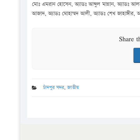
মোঃ এমরান হোসেন, অ্যাডঃ আব্দুল মান্নান, অ্যাডঃ 
আজাদ, অ্যাডঃ মোহাম্মদ আলী, অ্যাডঃ শেখ জাহাঙ্গীর, অ
Share t
চাঁদপুর সদর
,
জাতীয়