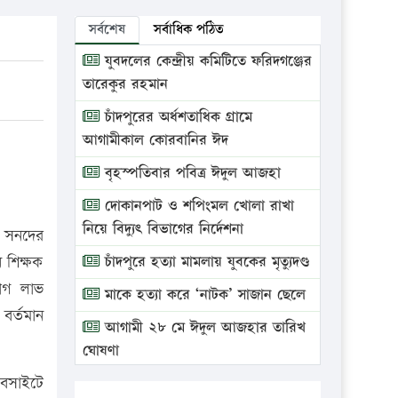
সর্বশেষ
সর্বাধিক পঠিত
যুবদলের কেন্দ্রীয় কমিটিতে ফরিদগঞ্জের
তারেকুর রহমান
চাঁদপুরের অর্ধশতাধিক গ্রামে
আগামীকাল কোরবানির ঈদ
বৃহস্পতিবার পবিত্র ঈদুল আজহা
দোকানপাট ও শপিংমল খোলা রাখা
নিয়ে বিদ্যুৎ বিভাগের নির্দেশনা
 সনদের
 শিক্ষক
চাঁদপুরে হত্যা মামলায় যুবকের মৃত্যুদণ্ড
য়োগ লাভ
মাকে হত্যা করে ‘নাটক’ সাজান ছেলে
বর্তমান
আগামী ২৮ মে ঈদুল আজহার তারিখ
ঘোষণা
েবসাইটে
ভ্রাম্যমাণ আদালতে দুইটি প্রতিষ্ঠানকে