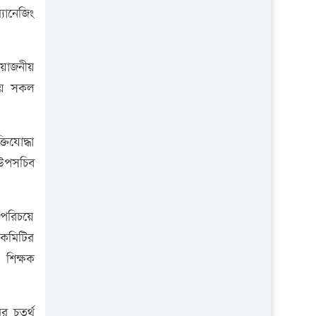
প্রতিষ্ঠান
যানেজিং
রয়োজনীয়
নীয় সকল
তিযোদ্ধা
 উপসচিব
 পরিচয়ে
 কমিটির
 শিক্ষক
 চতুর্থ