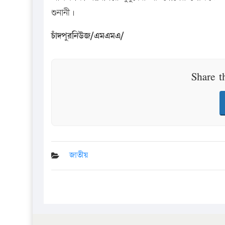
শুনানী।
চাঁদপুরনিউজ/এমএমএ/
Share t
জাতীয়