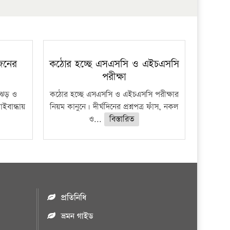
 জনের
কঠোর হচ্ছে এসএসসি ও এইচএসসি
পরীক্ষা
ী ঝড় ও
কঠোর হচ্ছে এসএসসি ও এইচএসসি পরীক্ষার
াইবান্ধায়
নিয়ম কানুনে। দীর্ঘদিনের প্রশ্নপত্র ফাঁস, নকল
ও...
বিস্তারিত
প্রতিনিধি
ভ্রমন গাইড