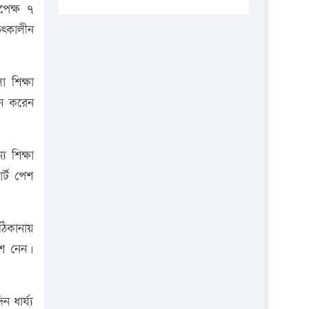
প্রতিষ্ঠানকে ৪০হাজার টাকা জরিমানা।
পেক্ষ ৭
তৎকালীন
এবার লঞ্চের ভাড়া বাড়ল
১৭ থেকে ২১ শতাংশ বিদ্যুতের দাম
বাড়ানোর প্রস্তাব পিডিবির
 শিক্ষা
১৬ মে চাঁদপুর ও ২৫ মে ফেনী সফরে
শন করেন
যাবেন প্রধানমন্ত্রী
উচ্চশিক্ষায় গৌরবময় অর্জন: পূর্ণ
 শিক্ষা
স্কলারশিপে যুক্তরাষ্ট্রে পিএইচডি করছেন
র্ট পেশ
কুয়েটের কৃতি…
সারা দেশে বজ্রাঘাতে ১৪ জনের
প্রাণহানি
ঠিকানায়
ংশ নেন।
কঠোর হচ্ছে এসএসসি ও এইচএসসি
পরীক্ষা
ফরিদগঞ্জে আগুনে পুড়লো ৬ ব্যবসা
ধার্য্য