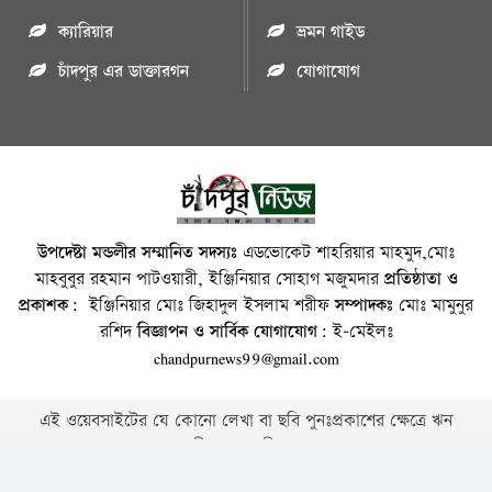
ক্যারিয়ার
ভ্রমন গাইড
চাঁদপুর এর ডাক্তারগন
যোগাযোগ
উপদেষ্টা মন্ডলীর সম্মানিত সদস্যঃ
এডভোকেট শাহরিয়ার মাহমুদ,মোঃ
মাহবুবুর রহমান পাটওয়ারী, ইঞ্জিনিয়ার সোহাগ মজুমদার
প্রতিষ্ঠাতা ও
প্রকাশক:
ইঞ্জিনিয়ার মোঃ জিহাদুল ইসলাম শরীফ
সম্পাদকঃ
মোঃ মামুনুর
রশিদ
বিজ্ঞাপন ও সার্বিক যোগাযোগ:
ই-মেইলঃ
chandpurnews99@gmail.com
এই ওয়েবসাইটের যে কোনো লেখা বা ছবি পুনঃপ্রকাশের ক্ষেত্রে ঋন
স্বীকার বাঞ্চনীয় ।
Copyright © 2026 • Chandpurnews.com • All Rights Reserved