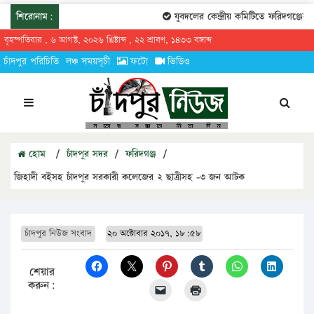
শিরোনাম:
যুবদলের কেন্দ্রীয় কমিটিতে ফরিদগঞ্জের তা
বৃহস্পতিবার , ৬ আগস্ট, ২০২৬ খ্রিষ্টাব্দ , ২২ শ্রাবণ, ১৪৩৩ বঙ্গাব্দ
চাঁদপুর পরিচিতি
লঞ্চ সময়সূচী
ফটো
ভিডিও
হোম
/
চাঁদপুর সদর
/
ফরিদগঞ্জ
/
জিহাদী বইসহ চাঁদপুর সরকারী কলেজের ২ ছাত্রীসহ -৩ জন আটক
চাঁদপুর নিউজ সংবাদ
২০ অক্টোবার ২০১৭, ১৮:৫৮
শেয়ার
করুন: