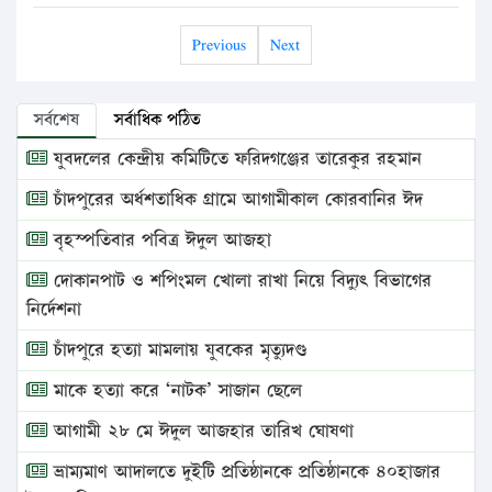
Previous
Next
সর্বশেষ
সর্বাধিক পঠিত
যুবদলের কেন্দ্রীয় কমিটিতে ফরিদগঞ্জের তারেকুর রহমান
চাঁদপুরের অর্ধশতাধিক গ্রামে আগামীকাল কোরবানির ঈদ
বৃহস্পতিবার পবিত্র ঈদুল আজহা
দোকানপাট ও শপিংমল খোলা রাখা নিয়ে বিদ্যুৎ বিভাগের
নির্দেশনা
চাঁদপুরে হত্যা মামলায় যুবকের মৃত্যুদণ্ড
মাকে হত্যা করে ‘নাটক’ সাজান ছেলে
আগামী ২৮ মে ঈদুল আজহার তারিখ ঘোষণা
ভ্রাম্যমাণ আদালতে দুইটি প্রতিষ্ঠানকে প্রতিষ্ঠানকে ৪০হাজার