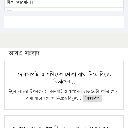
টাকা জরিমানা।
এবার লঞ্চের ভাড়া বাড়ল
১৭ থেকে ২১ শতাংশ বিদ্যুতের দাম বাড়ানোর প্রস্তাব পিডিবির
১৬ মে চাঁদপুর ও ২৫ মে ফেনী সফরে যাবেন প্রধানমন্ত্রী
উচ্চশিক্ষায় গৌরবময় অর্জন: পূর্ণ স্কলারশিপে যুক্তরাষ্ট্রে
পিএইচডি করছেন কুয়েটের কৃতি…
আরও সংবাদ
সারা দেশে বজ্রাঘাতে ১৪ জনের প্রাণহানি
কঠোর হচ্ছে এসএসসি ও এইচএসসি পরীক্ষা
দোকানপাট ও শপিংমল খোলা রাখা নিয়ে বিদ্যুৎ
বিভাগের…
ফরিদগঞ্জে আগুনে পুড়লো ৬ ব্যবসা প্রতিষ্ঠান
ঈদুল আজহা উপলক্ষে দোকানপাট ও শপিংমল রাত ১০টা পর্যন্ত খোলা
রাখা যাবে বলে জানিয়েছে বিদ্যুৎ...
বিস্তারিত