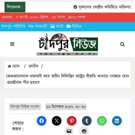
শিরোনাম:
যুবদলের কেন্দ্রীয় কমিটিতে ফরিদগঞ্জের 
শুক্রবার , ৭ আগস্ট, ২০২৬ খ্রিষ্টাব্দ , ২৩ শ্রাবণ, ১৪৩৩ বঙ্গাব্দ
চাঁদপুর পরিচিতি
লঞ্চ সময়সূচী
ফটো
ভিডিও
হোম
/
জাতীয়
/
জেরুজালেমকে রাজধানী করে স্বাধীন ফিলিস্তিন রাষ্ট্রের স্বীকৃতি আদায়ে সোচ্চার হোন
-ছারছীনার পীর ছাহেব
চাঁদপুর নিউজ সংবাদ
১৩ ডিসেম্বার ২০১৭, ২০:২০
শেয়ার
করুন: