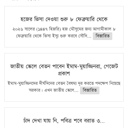
সারা দেশে বজ্রাঘাতে ১৪ জনের প্রাণহানি
কঠোর হচ্ছে এসএসসি ও এইচএসসি পরীক্ষা
হজের ভিসা দেওয়া শুরু ৮ ফেব্রুয়ারি থেকে
ফরিদগঞ্জে আগুনে পুড়লো ৬ ব্যবসা প্রতিষ্ঠান
২০২৬ সালের (১৪৪৭ হিজরি) হজ মৌসুমের জন্য আগামীকাল ৮
ফেব্রুয়ারি থেকে ভিসা ইস্যু শুরু করবে সৌদি...
বিস্তারিত
জাতীয় স্কেলে বেতন পাবেন ইমাম-মুয়াজ্জিনরা, গেজেট
প্রকাশ
ইমাম-মুয়াজ্জিনদের দীর্ঘদিনের বেতন বৈষম্য দূর করতে পদক্ষেপ নিয়েছে
সরকার। এখন জাতীয় স্কেলে...
বিস্তারিত
চাঁদ দেখা যায় নি, পবিত্র শবে বরাত ৩…