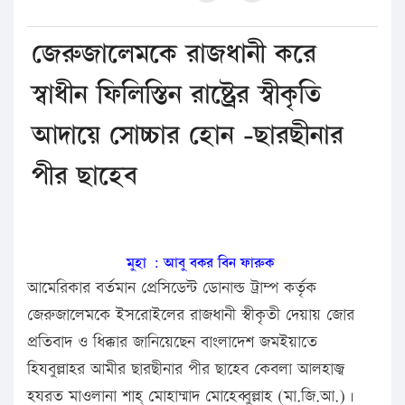
জেরুজালেমকে রাজধানী করে
স্বাধীন ফিলিস্তিন রাষ্ট্রের স্বীকৃতি
আদায়ে সোচ্চার হোন -ছারছীনার
পীর ছাহেব
মুহা : আবু বকর বিন ফারুক
আমেরিকার বর্তমান প্রেসিডেন্ট ডোনাল্ড ট্রাম্প কর্তৃক
জেরুজালেমকে ইসরােইলের রাজধানী স্বীকৃতী দেয়ায় জোর
প্রতিবাদ ও ধিক্কার জানিয়েছেন বাংলাদেশ জমইয়াতে
হিযবুল্লাহর আমীর ছারছীনার পীর ছাহেব কেবলা আলহাজ্ব
হযরত মাওলানা শাহ্ মোহাম্মাদ মোহেব্বুল্লাহ (মা.জি.আ.)।