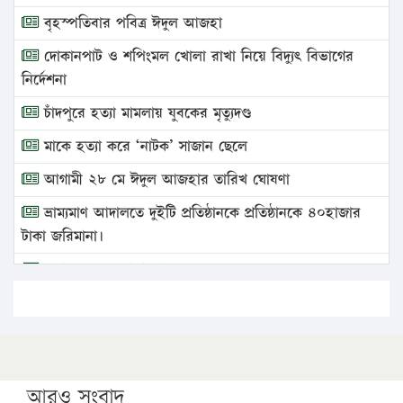
বৃহস্পতিবার পবিত্র ঈদুল আজহা
দোকানপাট ও শপিংমল খোলা রাখা নিয়ে বিদ্যুৎ বিভাগের
নির্দেশনা
চাঁদপুরে হত্যা মামলায় যুবকের মৃত্যুদণ্ড
মাকে হত্যা করে ‘নাটক’ সাজান ছেলে
আগামী ২৮ মে ঈদুল আজহার তারিখ ঘোষণা
ভ্রাম্যমাণ আদালতে দুইটি প্রতিষ্ঠানকে প্রতিষ্ঠানকে ৪০হাজার
টাকা জরিমানা।
এবার লঞ্চের ভাড়া বাড়ল
১৭ থেকে ২১ শতাংশ বিদ্যুতের দাম বাড়ানোর প্রস্তাব পিডিবির
১৬ মে চাঁদপুর ও ২৫ মে ফেনী সফরে যাবেন প্রধানমন্ত্রী
উচ্চশিক্ষায় গৌরবময় অর্জন: পূর্ণ স্কলারশিপে যুক্তরাষ্ট্রে
পিএইচডি করছেন কুয়েটের কৃতি…
আরও সংবাদ