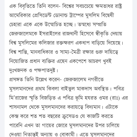
এক বিবৃতিতে তিনি বলেন- বিশ্বের সবচচেয়ে ক্ষমতাধর রাষ্ট্র
আমেরিকার প্রেসিডেন্ট ডোনাল্ড ট্রাম্পের মুসলিম বিদ্বেষী
চেহারা একে একে উন্মোচিত হচ্ছে। তন্মধ্যে সম্প্রতি
জেরুজালেমকে ইসরাইলের রাজধানী হিসেবে স্বীকৃতি দেয়ায়
বিশ্ব মুসলিমের কলিজার রক্তক্ষরণ একধাপ বাড়িয়ে দিয়েছে।
বিশ্ব শান্তি, মানবাধিকার ও সাম্য-মৈত্রী রক্ষার গুরু দায়িত্বে
নিয়োজিত প্রধান ব্যক্তির এহেন একপেশে আচরণ খুবই
দুঃখজনক ও পক্ষপাতদুষ্ট।
প্রসঙ্গত তিনি উল্লেখ করেন- জেরুজালেম নগরীতে
মুসলমানদের প্রথম কিবলা বাইতুল মাকদাস অবস্থিত। পবিত্র
মি’রাজের স্মৃতি বিজড়িত এ পবিত্র ভূমি হযরত ওমর (রাঃ) এর
শাসনামল থেকে মুসলমানদের করায়ত্বে বিদ্যমান। এটাকে
কেন্দ্র করে শত শত বছরের ক্রুসেডও যে কাজটি করতে
পারেনি এখন তা গায়ের জোরে মুসলমানদের উপর চালিয়ে
দেওয়া নিতান্তই অন্যায় ও বোকামী। এতে মুসলমানদের