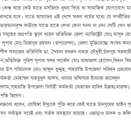
ে কেন্দ্র করে কেউ যাতে মসজিদে খুৎবা দিয়ে বা সামাজিক যোগাযোগ মা
্টি রাখতে হবে। যাতে আমাদের এই দেশে সকল ধর্মের মধ্যে যে সম্প্রীতির 
ারম্যানবৃন্দ কাউকে যাতে হাতে লেখা কোন সনদ না দেন সেটি যেন অ
 সমূহের অগ্রগতি তুলে ধরেন অতিরিক্ত জেলা ম্যাজিষ্ট্রেট মোঃ মাসুদ 
শ সুপার মোঃ মিজানুর রহমান (অপারেশন), জেলা মুক্তিযোদ্ধা সংসদ কমান
ও সুশীল সমাজের প্রতিনিধি ডা. সৈয়দা বদরুন নাহার চৌধুরী,চাঁদপুর সরকার
,অতিরিক্ত পুরিশ সুপার সদর সার্কেল মোঃ আফজাল হোসেন,বিদ্যৎ বি
র উপ পরিচালক মোঃ আব্দুল কুদ্দুছ, শাহরাস্তি উপজেলা পরিষদ চেয়ারম্
র্মকর্তা মোহাম্মদ মাহবুবুল আলম, থানার অফিসার ইনচাজ জাবেদুল
ম,শাহরাস্তি উপজেলা নির্বাহী কর্মকর্তা মোহাম্মদ হাবিব উল্লাহ(মারুফ) 
পস্তি ছিলেন।
্তব্যে বলেন, রোহিঙ্গা ইস্যুকে পুঁজি করে কেই যাতে চাঁদপুরের আইন শৃ
সন সর্বাত্বক সচেষ্ট এবং সর্তক অবস্থানে রয়েছে। এছাড়াও মাদক ও জঙ্গি