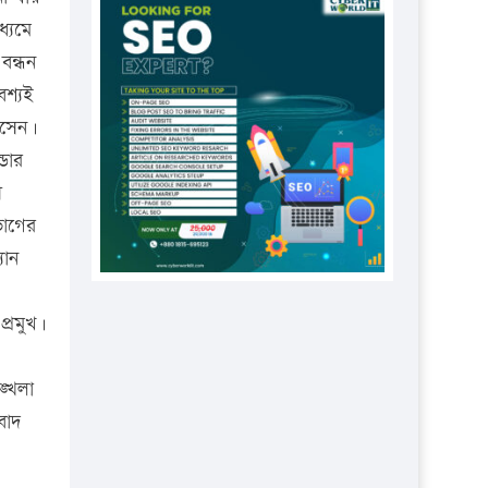
প্রতিষ্ঠানকে ৪০হাজার টাকা জরিমানা।
ধ্যমে
এবার লঞ্চের ভাড়া বাড়ল
বন্ধন
১৭ থেকে ২১ শতাংশ বিদ্যুতের দাম
বশ্যই
বাড়ানোর প্রস্তাব পিডিবির
হোসেন।
্ডার
১৬ মে চাঁদপুর ও ২৫ মে ফেনী সফরে
যাবেন প্রধানমন্ত্রী
ী
ভাগের
উচ্চশিক্ষায় গৌরবময় অর্জন: পূর্ণ
স্কলারশিপে যুক্তরাষ্ট্রে পিএইচডি করছেন
যান
কুয়েটের কৃতি…
প্রমুখ।
সারা দেশে বজ্রাঘাতে ১৪ জনের
প্রাণহানি
ঙ্খলা
কঠোর হচ্ছে এসএসসি ও এইচএসসি
বাদ
পরীক্ষা
ফরিদগঞ্জে আগুনে পুড়লো ৬ ব্যবসা