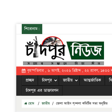
শিরোনাম:
বৃহস্পতিবার , ৬ আগস্ট, ২০২৬ খ্রিষ্টাব্দ , ২২ শ্রাবণ, ১৪৩৩ বঙ্
প্রচ্ছদ
চাঁদপুর
জাতীয়
আন্তর্জাতিক
ফ
চাঁদপুর এর ডাক্তারগন
হোম
/
জাতীয়
/
জেলা আইন শৃঙ্খলা কমিটির সভা অনুষ্ঠিত