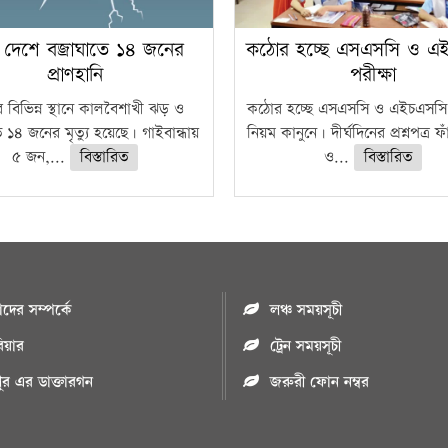
 দেশে বজ্রাঘাতে ১৪ জনের
কঠোর হচ্ছে এসএসসি ও এ
প্রাণহানি
পরীক্ষা
 বিভিন্ন স্থানে কালবৈশাখী ঝড় ও
কঠোর হচ্ছে এসএসসি ও এইচএসসি 
ে ১৪ জনের মৃত্যু হয়েছে। গাইবান্ধায়
নিয়ম কানুনে। দীর্ঘদিনের প্রশ্নপত্র 
৫ জন,...
বিস্তারিত
ও...
বিস্তারিত
ের সম্পর্কে
লঞ্চ সময়সূচী
রিয়ার
ট্রেন সময়সূচী
পুর এর ডাক্তারগন
জরুরী ফোন নম্বর