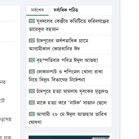
সর্বশেষ
সর্বাধিক পঠিত
যুবদলের কেন্দ্রীয় কমিটিতে ফরিদগঞ্জের
তারেকুর রহমান
চাঁদপুরের অর্ধশতাধিক গ্রামে
আগামীকাল কোরবানির ঈদ
বৃহস্পতিবার পবিত্র ঈদুল আজহা
দোকানপাট ও শপিংমল খোলা রাখা
নিয়ে বিদ্যুৎ বিভাগের নির্দেশনা
নের
চাঁদপুরে হত্যা মামলায় যুবকের মৃত্যুদণ্ড
হাট
মাকে হত্যা করে ‘নাটক’ সাজান ছেলে
আগামী ২৮ মে ঈদুল আজহার তারিখ
ঁচড়াসহ
ঘোষণা
ভ্রাম্যমাণ আদালতে দুইটি প্রতিষ্ঠানকে
না যায়