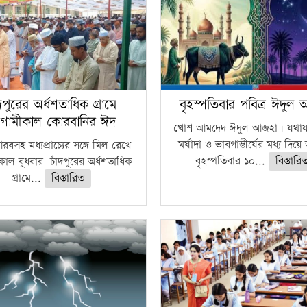
ঁদপুরের অর্ধশতাধিক গ্রামে
বৃহস্পতিবার পবিত্র ঈদুল
গামীকাল কোরবানির ঈদ
খোশ আমদেদ ঈদুল আজহা। যথাযথ
মর্যাদা ও ভাবগাম্ভীর্যের মধ্য দিয়
বসহ মধ্যপ্রাচ্যের সঙ্গে মিল রেখে
বৃহস্পতিবার ১০...
বিস্তারি
াল বুধবার চাঁদপুরের অর্ধশতাধিক
গ্রামে...
বিস্তারিত