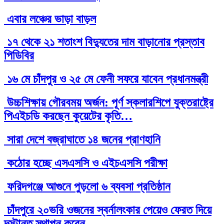
এবার লঞ্চের ভাড়া বাড়ল
১৭ থেকে ২১ শতাংশ বিদ্যুতের দাম বাড়ানোর প্রস্তাব
পিডিবির
১৬ মে চাঁদপুর ও ২৫ মে ফেনী সফরে যাবেন প্রধানমন্ত্রী
উচ্চশিক্ষায় গৌরবময় অর্জন: পূর্ণ স্কলারশিপে যুক্তরাষ্ট্রে
পিএইচডি করছেন কুয়েটের কৃতি…
সারা দেশে বজ্রাঘাতে ১৪ জনের প্রাণহানি
কঠোর হচ্ছে এসএসসি ও এইচএসসি পরীক্ষা
ফরিদগঞ্জে আগুনে পুড়লো ৬ ব্যবসা প্রতিষ্ঠান
চাঁদপুরে ২০ভরি ওজনের স্বর্নালংকার পেয়েও ফেরত দিয়ে
দৃস্টান্ত স্থাপন করেন…