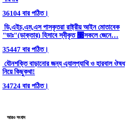
36104 বার পঠিত।
ডি,এইচ,এম,এস পাসকৃতরা রাষ্ট্রীয় আইন মোতাবেক
"ডাঃ"(ডাক্তার) হিসাবে স্বীকৃত ঳সকলে জেনে…
35447 বার পঠিত।
যৌনশক্তি বাড়ানোর জন্য এ্যালপ্যাথি ও হারবাল ঔষধ
নিয়ে কিছুকথা!
34724 বার পঠিত।
আরও সংবাদ