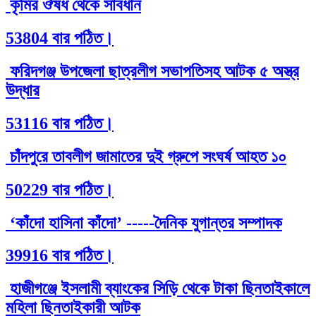
কৃমির ঔষধ থেকে সাবধান
53804 বার পঠিত।
ফরিদগঞ্জ উপজেলা ছাত্রলীগ সভাপতিসহ আটক ৫ অস্ত্র
উদ্ধার
53116 বার পঠিত।
চাঁদপুরে তাবলীগ জামাতের দুই গ্রুপে সংঘর্ষ আহত ১০
50229 বার পঠিত।
‘কাঁদো হাসিনা কাঁদো’ -----দৈনিক যুগান্তর সম্পাদক
39916 বার পঠিত।
হাজীগঞ্জে ইসলামী ব্যাংকের সিড়ি থেকে টাকা ছিনতাইকালে
মহিলা ছিনতাইকারী আটক