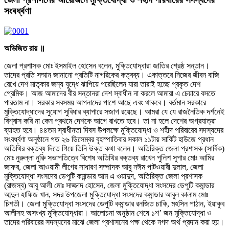
সংবর্ধ্বণা
অভিজিত রায় ॥
জেলা প্রশাসক মোঃ ইসমাইল হোসেন বলেন, মুক্তিযোদ্ধারা জাতির শ্রেষ্ঠ সন্তান।
তাদের প্রতি সম্মান জানানো প্রতিটি নাগরিকের কত্বব্য। একাত্তরে নিজের জীবন বাজি
রেখে দেশ মাতৃকার জন্য যুদ্ধে ঝাপিয়ে পরেছিলেন যারা তারাই হচ্ছে প্রকৃত দেশ
প্রেমিক। আজ আমাদের বীর সন্তানরা দেশ স্বাধীন না করলে আমারা এ চেয়ারে বসতে
পারতাম না। সরকার সবসময় আপনাদের পাশে আছে এবং থাকবে। বর্তমান সরকারে
মুক্তিযোদ্ধাদের সুযোগ সুবিধার ব্যাপারে সজাগ রয়েছে। আমরা যে যে রাজনৈতিক দর্শনেই
বিশ্বাস করি না কেন প্রথমে দেশকে আগে রাখতে হবে। তা না হলে দেশের অগ্রযাত্রা
ব্যাহত হবে। ৪৪তম স্বাধীনতা দিবস উপলক্ষে মুক্তিযোদ্ধা ও শহীদ পরিবারের সদস্যদের
সংবর্ধ্বণা অনুষ্ঠানে গত ২৬ ডিসেম্বর বৃহস্পাতিবার সকাল ১১টায় সার্কিট হাউজে প্রধান
অতিথির বক্তব্য দিতে গিয়ে তিনি উক্ত কথা বলেন। অতিরিক্ত জেলা প্রশাসক (সার্বিক)
মোঃ নুরুল্লা নুরিু সভাপতিত্বে বিশেষ অতিথির বক্তব্য রাখেন পুলিশ সুপার মোঃ আমির
জাফর, জেলা আওয়ামী লীগের সাধারণ সম্পাদক আবু নঈম পাটওয়ারী দুলাল, জেলা
মুক্তিযোদ্ধা সংসদের ডেপুটি কমান্ডার আম এ ওয়াদুদ, অতিরিক্ত জেলা প্রশাসক
(রাজস্ব) আবু আলী মোঃ সাজ্জাদ হোসেন, জেলা মুক্তিযোদ্ধা সংসদের ডেপুটি কমান্ডার
আব্দুল হাফিজ খান, সদর উপজেলা মুক্তিযোদ্ধা সংসদের কমান্ডার আবুল কালাম মোঃ
চিশতী। জেলা মুক্তিযোদ্ধা সংসদের ডেপুটি কমান্ডার রনজিত চাকি, মহসিন পাঠান, ইয়াকুব
আলীসহ অসংখ্য মুক্তিযোদ্ধারা। আলোচনা অনুষ্ঠান শেষে ১শ’ জন মুক্তিযোদ্ধা ও
তাদের পরিবারের সদস্যদের মাঝে জেলা প্রশাসনের পক্ষ থেকে নগদ অর্থ প্রদান করা হয়।