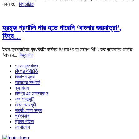
নকল ও...
বিস্তারিত
হরমুজ প্রণালি পার হতে পারেনি ‘বাংলার জয়যাত্রা’,
ফিরে…
ইরান-যুক্তরাষ্ট্রের যুদ্ধবিরতি কার্যকর হওয়ার পর বাংলাদেশ শিপিং করপোরেশনের জাহাজ
‘বাংলার...
বিস্তারিত
ওয়েব বৃত্তান্ত
চাঁদপুর পরিচিতি
বিজ্ঞাপন মুল্য
আমাদের সম্পর্কে
ক্যারিয়ার
চাঁদপুর এর ডাক্তারগন
লঞ্চ সময়সূচী
ট্রেন সময়সূচী
জরুরী ফোন নম্বর
প্রতিনিধি
ভ্রমন গাইড
যোগাযোগ