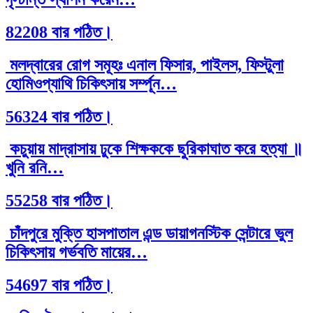
82208 বার পঠিত।
মলদ্বারের রোগ সমূহঃ এনাল ফিসার, পাইলস, ফিস্টুলা
হোমিওপ্যাথি চিকিৎসায় সর্ম্পূন…
56324 বার পঠিত।
কচুয়ায় মাদ্রাসায় ঢুকে শিক্ষককে ছুরিকাঘাত করে হত্যা ॥
খুনি রনি…
55258 বার পঠিত।
চাঁদপুরে মুক্তি হাসপাতাল এন্ড ডায়াগনস্টিক সেন্টারে ভুল
চিকিৎসায় গর্ভবতি মায়ের…
54697 বার পঠিত।