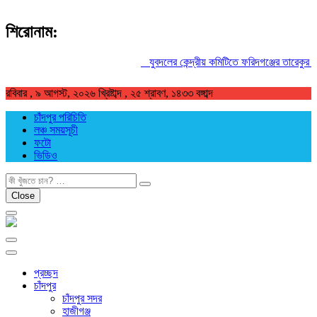
শিরোনাম:
যুবদলের কেন্দ্রীয় কমিটিতে ফরিদগঞ্জের তারেকুর রহম
রবিবার , ৯ আগস্ট, ২০২৬ খ্রিষ্টাব্দ , ২৫ শ্রাবণ, ১৪৩৩ বঙ্গাব্দ
চাঁদপুর পরিচিতি
লঞ্চ সময়সূচী
ফটো
ভিডিও
খুজুন
Close
প্রচ্ছদ
চাঁদপুর
চাঁদপুর সদর
হাজীগঞ্জ