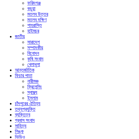
ফরিদগঞ্জ
কচুয়া
মতলব উত্তর
মতলব দক্ষিণ
শাহরাস্তি
হাইমচর
জাতীয়
সারাদেশ
সম্পাদকীয়
বিনোদন
কৃষি সংবাদ
খেলাধুলা
আন্তর্জাতিক
ফিচার পাতা
নারীমঞ্চ
ফ্রিলেন্সিং
স্বাস্থ্য
ইসলাম
চাঁদপুরের ঐতিহ্য
তথ্যপ্রযুক্তি
ব্যক্তিত্ব
প্রবাস সংবাদ
সাহিত্য
লিঙ্ক
ভিডিও