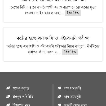
দেশের বিভিন্ন স্থানে কালবৈশাখী ঝড় ও বজ্রাপাতে ১৪ জনের মৃত্যু
হয়েছে। গাইবান্ধায় ৫ জন,...
বিস্তারিত
কঠোর হচ্ছে এসএসসি ও এইচএসসি পরীক্ষা
কঠোর হচ্ছে এসএসসি ও এইচএসসি পরীক্ষার নিয়ম কানুনে। দীর্ঘদিনের
প্রশ্নপত্র ফাঁস, নকল ও...
বিস্তারিত
ওয়েব বৃত্তান্ত
লঞ্চ সময়সূচী
চাঁদপুর পরিচিতি
ট্রেন সময়সূচী
বিজ্ঞাপন মুল্য
জরুরী ফোন নম্বর