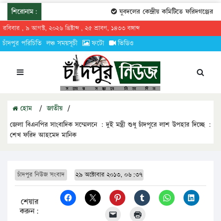
শিরোনাম:
যুবদলের কেন্দ্রীয় কমিটিতে ফরিদগঞ্জের তার
রবিবার , ৯ আগস্ট, ২০২৬ খ্রিষ্টাব্দ , ২৫ শ্রাবণ, ১৪৩৩ বঙ্গাব্দ
চাঁদপুর পরিচিতি
লঞ্চ সময়সূচী
ফটো
ভিডিও
হোম
/
জাতীয়
/
জেলা বিএনপির সাংবাদিক সম্মেলনে : দুই মন্ত্রী শুধু চাঁদপুরে লাশ উপহার দিচ্ছে :
শেখ ফরিদ আহমেদ মানিক
চাঁদপুর নিউজ সংবাদ
২৯ অক্টোবার ২০১৩, ০৬:৩৭
শেয়ার
করুন: