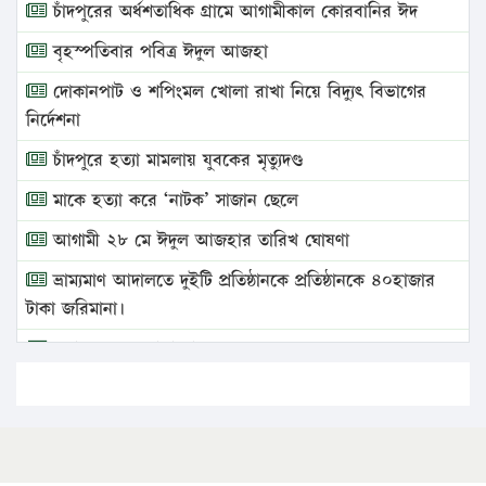
চাঁদপুরের অর্ধশতাধিক গ্রামে আগামীকাল কোরবানির ঈদ
বৃহস্পতিবার পবিত্র ঈদুল আজহা
দোকানপাট ও শপিংমল খোলা রাখা নিয়ে বিদ্যুৎ বিভাগের
নির্দেশনা
চাঁদপুরে হত্যা মামলায় যুবকের মৃত্যুদণ্ড
মাকে হত্যা করে ‘নাটক’ সাজান ছেলে
আগামী ২৮ মে ঈদুল আজহার তারিখ ঘোষণা
ভ্রাম্যমাণ আদালতে দুইটি প্রতিষ্ঠানকে প্রতিষ্ঠানকে ৪০হাজার
টাকা জরিমানা।
এবার লঞ্চের ভাড়া বাড়ল
১৭ থেকে ২১ শতাংশ বিদ্যুতের দাম বাড়ানোর প্রস্তাব পিডিবির
১৬ মে চাঁদপুর ও ২৫ মে ফেনী সফরে যাবেন প্রধানমন্ত্রী
উচ্চশিক্ষায় গৌরবময় অর্জন: পূর্ণ স্কলারশিপে যুক্তরাষ্ট্রে