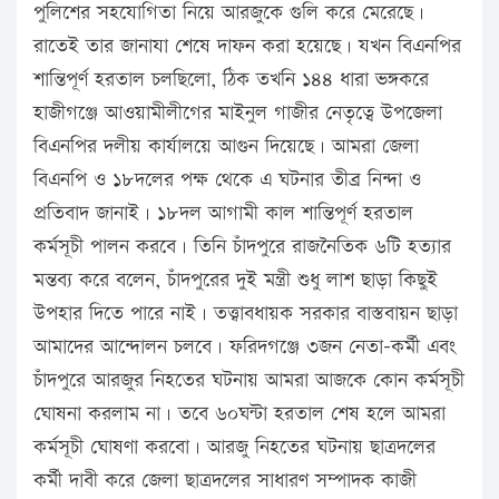
পুলিশের সহযোগিতা নিয়ে আরজুকে গুলি করে মেরেছে।
রাতেই তার জানাযা শেষে দাফন করা হয়েছে। যখন বিএনপির
শান্তিপূর্ণ হরতাল চলছিলো, ঠিক তখনি ১৪৪ ধারা ভঙ্গকরে
হাজীগঞ্জে আওয়ামীলীগের মাইনুল গাজীর নেতৃত্বে উপজেলা
বিএনপির দলীয় কার্যালয়ে আগুন দিয়েছে। আমরা জেলা
বিএনপি ও ১৮দলের পক্ষ থেকে এ ঘটনার তীব্র নিন্দা ও
প্রতিবাদ জানাই। ১৮দল আগামী কাল শান্তিপূর্ণ হরতাল
কর্মসূচী পালন করবে। তিনি চাঁদপুরে রাজনৈতিক ৬টি হত্যার
মন্তব্য করে বলেন, চাঁদপুরের দুই মন্ত্রী শুধু লাশ ছাড়া কিছুই
উপহার দিতে পারে নাই। তত্ত্বাবধায়ক সরকার বাস্তবায়ন ছাড়া
আমাদের আন্দোলন চলবে। ফরিদগঞ্জে ৩জন নেতা-কর্মী এবং
চাঁদপুরে আরজুর নিহতের ঘটনায় আমরা আজকে কোন কর্মসূচী
ঘোষনা করলাম না। তবে ৬০ঘন্টা হরতাল শেষ হলে আমরা
কর্মসূচী ঘোষণা করবো। আরজু নিহতের ঘটনায় ছাত্রদলের
কর্মী দাবী করে জেলা ছাত্রদলের সাধারণ সম্পাদক কাজী