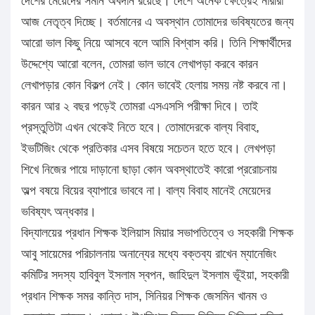
দেশের মেয়েদের সমান অবদান রয়েছে। দেশে অনেক ক্ষেত্রেই নারীরা
আজ নেতৃত্ব দিচ্ছে। বর্তমানের এ অবস্থান তোমাদের ভবিষ্যতের জন্য
আরো ভাল কিছু নিয়ে আসবে বলে আমি বিশ্বাস করি। তিনি শিক্ষার্থীদের
উদ্দেশ্যে আরো বলেন, তোমরা ভাল ভাবে লেখাপড়া করবে কারন
লেখাপড়ার কোন বিকল্প নেই। কোন ভাবেই হেলায় সময় নষ্ট করবে না।
কারন আর ২ বছর পড়েই তোমরা এসএসসি পরীক্ষা দিবে। তাই
প্রস্তুতিটা এখন থেকেই নিতে হবে। তোমাদেরকে বাল্য বিবাহ,
ইভটিজিং থেকে প্রতিকার এসব বিষয়ে সচেতন হতে হবে। লেখপড়া
শিখে নিজের পায়ে দাড়ানো ছাড়া কোন অবস্থাতেই কারো প্ররোচনায়
অল্প বষয়ে বিয়ের ব্যাপারে ভাববে না। বাল্য বিবাহ মানেই মেয়েদের
ভবিষ্যৎ অন্ধকার।
বিদ্যালয়ের প্রধান শিক্ষক ইলিয়াস মিয়ার সভাপতিত্বে ও সহকারী শিক্ষক
আবু সায়েমের পরিচালনায় অনান্যের মধ্যে বক্তব্য রাখেন ম্যানেজিং
কমিটির সদস্য হাবিবুল ইসলাম স্বপন, জাহিদুল ইসলাম ভূঁইয়া, সহকারী
প্রধান শিক্ষক সমর কান্তি দাস, সিনিয়র শিক্ষক জেসমিন খানম ও