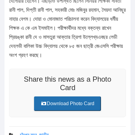
দেলোয়ার হোসেন। এছাড়াও উপস্থিত ছিলেন সিনিয়র শিক্ষিকা সবিতা
রানী পাল, দিপ্তী রানী পাল, সহকারী মোঃ মজিবুর রহমান, সৈয়দা আনিছুর
নাহার বেগম। দোয়া ও মোনাজাত পরিচালনা করেন বিদ্যালয়ের ধর্মীয়
শিক্ষক এ কে এম ইসমাইল। পরীক্ষার্থীদর মধ্যে বক্তব্য রাখেন
প্রিয়ঙ্কা রানী দে ও মাসতুরা আক্তার ত্রিশা উল্লেখ্যএবছর লেডী
দেহলভী বালিকা উচ্চ বিদ্যালয় থেকে ৮৫ জন ছাত্রী জেএসসি পরীক্ষায়
অংশ গ্রহণ করছে।
Share this news as a Photo
Card
Download Photo Card
চাঁদপুর সদর
,
জাতীয়