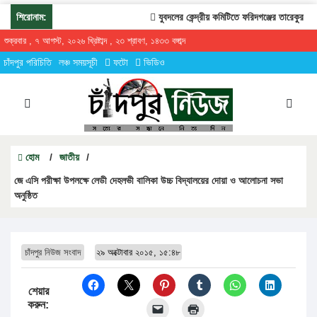
শিরোনাম:
যুবদলের কেন্দ্রীয় কমিটিতে ফরিদগঞ্জের তারেকুর রহমান
শুক্রবার , ৭ আগস্ট, ২০২৬ খ্রিষ্টাব্দ , ২৩ শ্রাবণ, ১৪৩৩ বঙ্গাব্দ
চাঁদপুর পরিচিতি
লঞ্চ সময়সূচী
ফটো
ভিডিও
হোম
/
জাতীয়
/
জে এসি পরীক্ষা উপলক্ষে লেডী দেহলভী বালিকা উচ্চ বিদ্যালয়ের দোয়া ও আলোচনা সভা
অনুষ্ঠিত
চাঁদপুর নিউজ সংবাদ
২৯ অক্টোবার ২০১৫, ১৫:৪৮
শেয়ার
করুন: