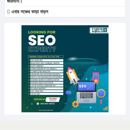
জরিমানা।
এবার লঞ্চের ভাড়া বাড়ল
১৭ থেকে ২১ শতাংশ বিদ্যুতের দাম বাড়ানোর প্রস্তাব পিডিবির
১৬ মে চাঁদপুর ও ২৫ মে ফেনী সফরে যাবেন প্রধানমন্ত্রী
উচ্চশিক্ষায় গৌরবময় অর্জন: পূর্ণ স্কলারশিপে যুক্তরাষ্ট্রে পিএইচডি
করছেন কুয়েটের কৃতি…
সারা দেশে বজ্রাঘাতে ১৪ জনের প্রাণহানি
কঠোর হচ্ছে এসএসসি ও এইচএসসি পরীক্ষা
ফরিদগঞ্জে আগুনে পুড়লো ৬ ব্যবসা প্রতিষ্ঠান