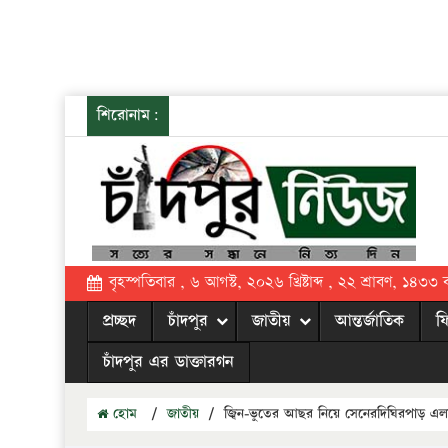
শিরোনাম:
বৃহস্পতিবার , ৬ আগস্ট, ২০২৬ খ্রিষ্টাব্দ , ২২ শ্রাবণ, ১৪৩৩ বঙ্
প্রচ্ছদ
চাঁদপুর
জাতীয়
আন্তর্জাতিক
ফ
চাঁদপুর এর ডাক্তারগন
হোম
/
জাতীয়
/
জ্বিন-ভুতের আছর নিয়ে সেনেরদিঘিরপাড় এ