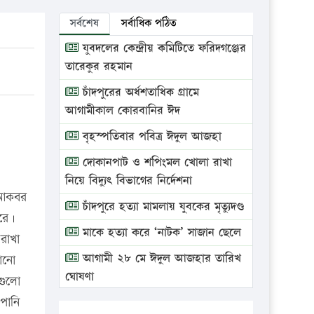
সর্বশেষ
সর্বাধিক পঠিত
যুবদলের কেন্দ্রীয় কমিটিতে ফরিদগঞ্জের
তারেকুর রহমান
চাঁদপুরের অর্ধশতাধিক গ্রামে
আগামীকাল কোরবানির ঈদ
বৃহস্পতিবার পবিত্র ঈদুল আজহা
দোকানপাট ও শপিংমল খোলা রাখা
নিয়ে বিদ্যুৎ বিভাগের নির্দেশনা
 আকবর
চাঁদপুরে হত্যা মামলায় যুবকের মৃত্যুদণ্ড
রে।
মাকে হত্যা করে ‘নাটক’ সাজান ছেলে
রাখা
আগামী ২৮ মে ঈদুল আজহার তারিখ
োনো
ঘোষণা
গুলো
পানি
ভ্রাম্যমাণ আদালতে দুইটি প্রতিষ্ঠানকে