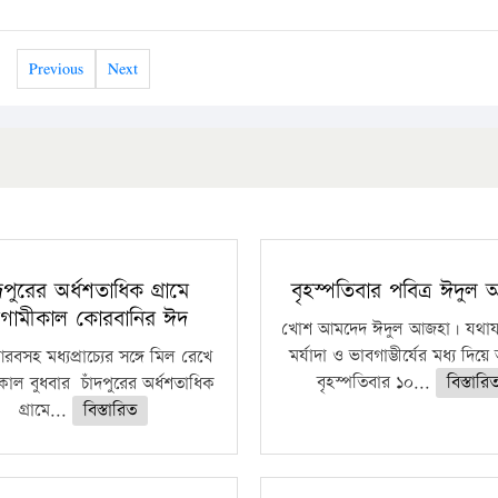
Previous
Next
ঁদপুরের অর্ধশতাধিক গ্রামে
বৃহস্পতিবার পবিত্র ঈদুল
গামীকাল কোরবানির ঈদ
খোশ আমদেদ ঈদুল আজহা। যথাযথ
মর্যাদা ও ভাবগাম্ভীর্যের মধ্য দিয়
বসহ মধ্যপ্রাচ্যের সঙ্গে মিল রেখে
বৃহস্পতিবার ১০...
বিস্তারি
াল বুধবার চাঁদপুরের অর্ধশতাধিক
গ্রামে...
বিস্তারিত