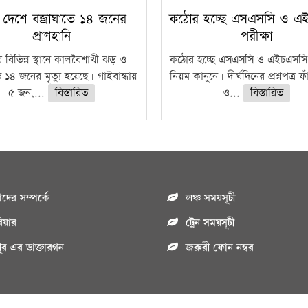
 দেশে বজ্রাঘাতে ১৪ জনের
কঠোর হচ্ছে এসএসসি ও এ
প্রাণহানি
পরীক্ষা
 বিভিন্ন স্থানে কালবৈশাখী ঝড় ও
কঠোর হচ্ছে এসএসসি ও এইচএসসি 
ে ১৪ জনের মৃত্যু হয়েছে। গাইবান্ধায়
নিয়ম কানুনে। দীর্ঘদিনের প্রশ্নপত্র 
৫ জন,...
বিস্তারিত
ও...
বিস্তারিত
ের সম্পর্কে
লঞ্চ সময়সূচী
রিয়ার
ট্রেন সময়সূচী
পুর এর ডাক্তারগন
জরুরী ফোন নম্বর