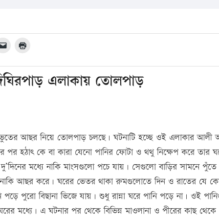
রদিঘিরপাড় এলাকায় তোলপাড়
িন ভুতের আছর নিয়ে তোলপাড় চলছে। ঘটনাটি হচ্ছে ওই এলাকার আলী
পর হঠাৎ কে বা কারা যেনো পানির ফোটা ও থথু নিক্ষেপ করে তার ঘ
দিনের মধ্যে নাকি মাংসগুলো পচে যায়। সেগুলো বাড়ির সামনে পুঁতে 
ত নাকি আছর করে। ঘরের ভেতর থাকা রুমগুলোতে দিন ও রাতের যে ক
ে পুরো বিছানা ভিজে যায়। শুধু রান্না ঘরে পানি পড়ে না। ওই পানি
ঘরের মধ্যে। এ ঘটনার পর থেকে বিভিন্ন মাওলানা ও পীরের কাছ থেকে 