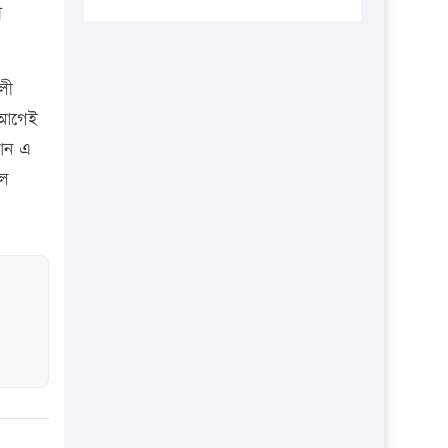
প্রতিষ্ঠানকে ৪০হাজার টাকা জরিমানা।
ী
এবার লঞ্চের ভাড়া বাড়ল
১৭ থেকে ২১ শতাংশ বিদ্যুতের দাম
লী
বাড়ানোর প্রস্তাব পিডিবির
 আগেই
১৬ মে চাঁদপুর ও ২৫ মে ফেনী সফরে
ান এ
যাবেন প্রধানমন্ত্রী
লে
উচ্চশিক্ষায় গৌরবময় অর্জন: পূর্ণ
স্কলারশিপে যুক্তরাষ্ট্রে পিএইচডি করছেন
কুয়েটের কৃতি…
সারা দেশে বজ্রাঘাতে ১৪ জনের
প্রাণহানি
কঠোর হচ্ছে এসএসসি ও এইচএসসি
পরীক্ষা
ফরিদগঞ্জে আগুনে পুড়লো ৬ ব্যবসা