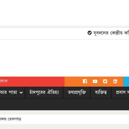
যুবদলের কেন্দ্রীয় কমি
গাব্দ
িচার পাতা
চাঁদপুরের ঐতিহ্য
তথ্যপ্রযুক্তি
ব্যক্তিত্ব
প্রবাস 
লাকায় তোলপাড়