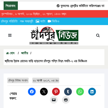
শিরোনাম:
যুবদলের কেন্দ্রীয় কমিটিতে ফরিদগঞ্জের তারেকুর 
বৃহস্পতিবার , ৬ আগস্ট, ২০২৬ খ্রিষ্টাব্দ , ২২ শ্রাবণ, ১৪৩৩ বঙ্গাব্দ
চাঁদপুর পরিচিতি
লঞ্চ সময়সূচী
ফটো
ভিডিও
হোম
/
জাতীয়
/
জ্বীনের ট্রাক রোডের বাড়ি ছাড়লেন চাঁদপুর পল্লি বিদুৎ সমতি-২ এর ডিজিএম
চাঁদপুর নিউজ সংবাদ
২২ আগষ্ট ২০১৭, ০৫:৪৫
শেয়ার
করুন: