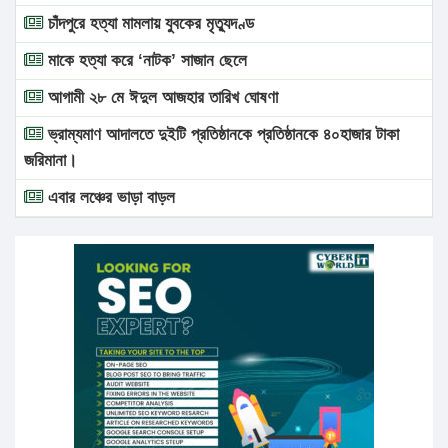
চাঁদপুরে হত্যা মামলায় যুবকের মৃত্যুদণ্ড
মাকে হত্যা করে ‘নাটক’ সাজান ছেলে
আগামী ২৮ মে ঈদুল আজহার তারিখ ঘোষণা
ভ্রাম্যমাণ আদালতে দুইটি প্রতিষ্ঠানকে প্রতিষ্ঠানকে ৪০হাজার টাকা
জরিমানা।
এবার লঞ্চের ভাড়া বাড়ল
১৭ থেকে ২১ শতাংশ বিদ্যুতের দাম বাড়ানোর প্রস্তাব পিডিবির
১৬ মে চাঁদপুর ও ২৫ মে ফেনী সফরে যাবেন প্রধানমন্ত্রী
উচ্চশিক্ষায় গৌরবময় অর্জন: পূর্ণ স্কলারশিপে যুক্তরাষ্ট্রে পিএইচডি
করছেন কুয়েটের কৃতি…
সারা দেশে বজ্রাঘাতে ১৪ জনের প্রাণহানি
কঠোর হচ্ছে এসএসসি ও এইচএসসি পরীক্ষা
ফরিদগঞ্জে আগুনে পুড়লো ৬ ব্যবসা প্রতিষ্ঠান