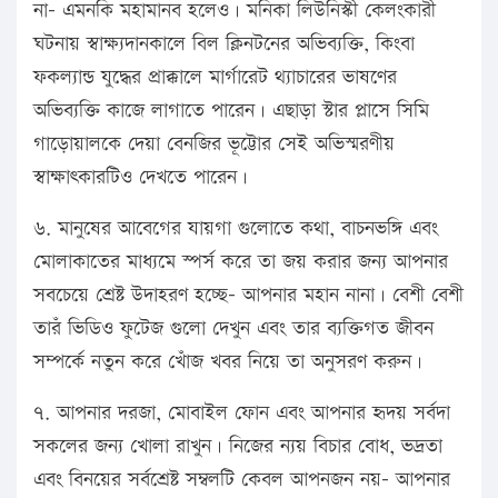
না- এমনকি মহামানব হলেও। মনিকা লিউনিস্কী কেলংকারী
ঘটনায় স্বাক্ষ্যদানকালে বিল ক্লিনটনের অভিব্যক্তি, কিংবা
ফকল্যান্ড যুদ্ধের প্রাক্কালে মার্গারেট থ্যাচারের ভাষণের
অভিব্যক্তি কাজে লাগাতে পারেন। এছাড়া স্টার প্লাসে সিমি
গাড়োয়ালকে দেয়া বেনজির ভূট্টোর সেই অভিস্মরণীয়
স্বাক্ষাৎকারটিও দেখতে পারেন।
৬. মানুষের আবেগের যায়গা গুলোতে কথা, বাচনভঙ্গি এবং
মোলাকাতের মাধ্যমে স্পর্স করে তা জয় করার জন্য আপনার
সবচেয়ে শ্রেষ্ট উদাহরণ হচ্ছে- আপনার মহান নানা। বেশী বেশী
তারঁ ভিডিও ফুটেজ গুলো দেখুন এবং তার ব্যক্তিগত জীবন
সম্পর্কে নতুন করে খোঁজ খবর নিয়ে তা অনুসরণ করুন।
৭. আপনার দরজা, মোবাইল ফোন এবং আপনার হৃদয় সর্বদা
সকলের জন্য খোলা রাখুন। নিজের ন্যয় বিচার বোধ, ভদ্রতা
এবং বিনয়ের সর্বশ্রেষ্ট সম্বলটি কেবল আপনজন নয়- আপনার