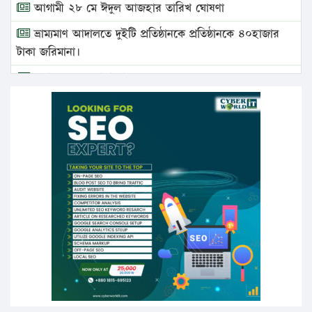
আগামী ২৮ মে ঈদুল আজহার তারিখ ঘোষণা
ভ্রাম্যমাণ আদালতে দুইটি প্রতিষ্ঠানকে প্রতিষ্ঠানকে ৪০হাজার
টাকা জরিমানা।
এবার লঞ্চের ভাড়া বাড়ল
১৭ থেকে ২১ শতাংশ বিদ্যুতের দাম বাড়ানোর প্রস্তাব পিডিবির
১৬ মে চাঁদপুর ও ২৫ মে ফেনী সফরে যাবেন প্রধানমন্ত্রী
উচ্চশিক্ষায় গৌরবময় অর্জন: পূর্ণ স্কলারশিপে যুক্তরাষ্ট্রে
পিএইচডি করছেন কুয়েটের কৃতি…
সারা দেশে বজ্রাঘাতে ১৪ জনের প্রাণহানি
কঠোর হচ্ছে এসএসসি ও এইচএসসি পরীক্ষা
ফরিদগঞ্জে আগুনে পুড়লো ৬ ব্যবসা প্রতিষ্ঠান