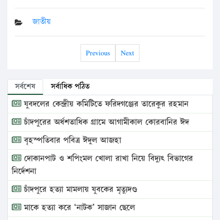
জাতীয়
Previous
Next
সর্বশেষ
সর্বাধিক পঠিত
যুবদলের কেন্দ্রীয় কমিটিতে ফরিদগঞ্জের তারেকুর রহমান
চাঁদপুরের অর্ধশতাধিক গ্রামে আগামীকাল কোরবানির ঈদ
বৃহস্পতিবার পবিত্র ঈদুল আজহা
দোকানপাট ও শপিংমল খোলা রাখা নিয়ে বিদ্যুৎ বিভাগের
নির্দেশনা
চাঁদপুরে হত্যা মামলায় যুবকের মৃত্যুদণ্ড
মাকে হত্যা করে ‘নাটক’ সাজান ছেলে