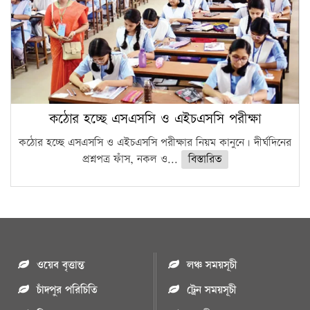
কঠোর হচ্ছে এসএসসি ও এইচএসসি পরীক্ষা
কঠোর হচ্ছে এসএসসি ও এইচএসসি পরীক্ষার নিয়ম কানুনে। দীর্ঘদিনের
প্রশ্নপত্র ফাঁস, নকল ও...
বিস্তারিত
ওয়েব বৃত্তান্ত
লঞ্চ সময়সূচী
চাঁদপুর পরিচিতি
ট্রেন সময়সূচী