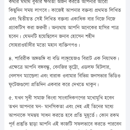
কথার মর্মাথ বুঝার ক্ষমতা অর্জন করতে আপনার আরো
কিছুদিন সময় লাগবে। কাজেই আপনার বক্তব্য প্রথমত লিখিত
এবং দ্বিতীয়ত সেই লিখিত বক্তব্য একাধিক বার নিজে নিজে
প্র্যাকটিস করা জরুরী। অন্যথায় আপনি অনেকের হাসির পাত্র
হবেন। যেমনটি হয়েছিলেন জনাব হোসেন শহীদ
সোহরাওর্য়াদীর মতো মহান ব্যক্তিগণও।
৪. শারিরীক অঙ্গভঙ্গি বা বডি ল্যঙ্গুয়েজও বিরাট এক নিয়ামক।
এক্ষেত্রে আপনি বঙ্গবন্ধু, বেনজির ভূট্রো, এডলফ হিটলার,
নেলসন ম্যান্ডেলা এবং বারাক ওবামার বিভিন্ন জনসভার ভিডিও
ফুটেজগুলো প্রতিদিন একবার করে দেখতে থাকুন।
৫. যখন সুধী সমাজ কিংবা সাংবাদিকগণের মখোমুখি হবেন
তখন আপনার মন- মানসিকতা এবং দেহ এই তিনের মধ্যে
আপনাকে সমন্বয় সাধন করতে হবে প্রতি মুহূর্তে। কোন রকম
পূর্ব প্রস্তুতি ছাড়া আপনি এই কাজটি সফলভাবে করতে পারবেন