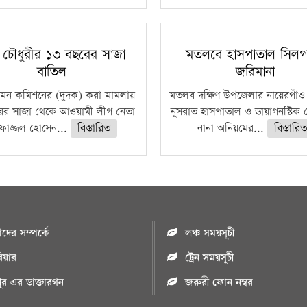
া চৌধুরীর ১৩ বছরের সাজা
মতলবে হাসপাতাল সিলগ
বাতিল
জরিমানা
ি দমন কমিশনের (দুদক) করা মামলায়
মতলব দক্ষিণ উপজেলার নায়েরগাঁও
ের সাজা থেকে আওয়ামী লীগ নেতা
নুসরাত হাসপাতাল ও ডায়াগনস্টিক স
ফাজ্জল হোসেন...
বিস্তারিত
নানা অনিয়মের...
বিস্তারিত
ের সম্পর্কে
লঞ্চ সময়সূচী
রিয়ার
ট্রেন সময়সূচী
পুর এর ডাক্তারগন
জরুরী ফোন নম্বর