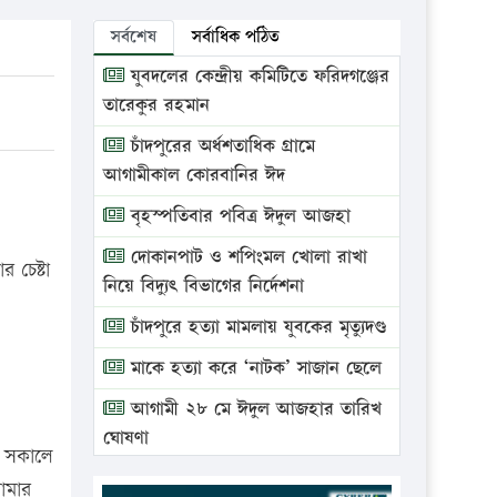
সর্বশেষ
সর্বাধিক পঠিত
যুবদলের কেন্দ্রীয় কমিটিতে ফরিদগঞ্জের
তারেকুর রহমান
চাঁদপুরের অর্ধশতাধিক গ্রামে
আগামীকাল কোরবানির ঈদ
বৃহস্পতিবার পবিত্র ঈদুল আজহা
দোকানপাট ও শপিংমল খোলা রাখা
 চেষ্টা
নিয়ে বিদ্যুৎ বিভাগের নির্দেশনা
চাঁদপুরে হত্যা মামলায় যুবকের মৃত্যুদণ্ড
মাকে হত্যা করে ‘নাটক’ সাজান ছেলে
আগামী ২৮ মে ঈদুল আজহার তারিখ
ঘোষণা
ার সকালে
ভ্রাম্যমাণ আদালতে দুইটি প্রতিষ্ঠানকে
ামার