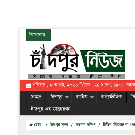
শিরোনাম:
শনিবার , ৮ আগস্ট, ২০২৬ খ্রিষ্টাব্দ , ২৪ শ্রাবণ, ১৪৩৩ বঙ্গাব্
প্রচ্ছদ
চাঁদপুর
জাতীয়
আন্তর্জাতিক
ফ
চাঁদপুর এর ডাক্তারগন
হোম
/
চাঁদপুর সদর
/
মতলব দক্ষিণ
/
টিভির ‘রিমোট না পেয়