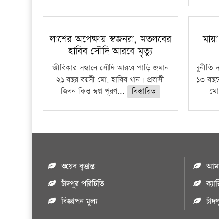
লাশের অপেক্ষায় স্বজনরা, মতলবের
মায়
হাবিব সৌদি আরবে মৃত্যু
জীবিকার সন্ধানে সৌদি আরবে পাড়ি জমান
দুর্নীত
২১ বছর বয়সী মো. হাবিব খান। প্রবাসী
১৩ বছর
জিবন কিন্তু স্বপ্ন পূরণ...
বিস্তারিত
মো
ওয়েব বৃত্তান্ত
আমাদ
চাঁদপুর পরিচিতি
ক্যা
বিজ্ঞাপন মুল্য
চাঁদ