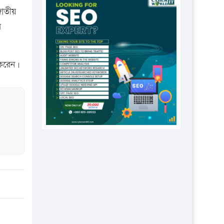
প্রতিষ্ঠানকে ৪০হাজার টাকা জরিমানা।
জাতীয়
এবার লঞ্চের ভাড়া বাড়ল
র
১৭ থেকে ২১ শতাংশ বিদ্যুতের দাম
বাড়ানোর প্রস্তাব পিডিবির
 করেন।
১৬ মে চাঁদপুর ও ২৫ মে ফেনী সফরে
যাবেন প্রধানমন্ত্রী
উচ্চশিক্ষায় গৌরবময় অর্জন: পূর্ণ
স্কলারশিপে যুক্তরাষ্ট্রে পিএইচডি করছেন
কুয়েটের কৃতি…
সারা দেশে বজ্রাঘাতে ১৪ জনের
প্রাণহানি
কঠোর হচ্ছে এসএসসি ও এইচএসসি
পরীক্ষা
ফরিদগঞ্জে আগুনে পুড়লো ৬ ব্যবসা