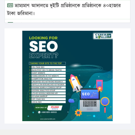
ভ্রাম্যমাণ আদালতে দুইটি প্রতিষ্ঠানকে প্রতিষ্ঠানকে ৪০হাজার
টাকা জরিমানা।
এবার লঞ্চের ভাড়া বাড়ল
১৭ থেকে ২১ শতাংশ বিদ্যুতের দাম বাড়ানোর প্রস্তাব পিডিবির
১৬ মে চাঁদপুর ও ২৫ মে ফেনী সফরে যাবেন প্রধানমন্ত্রী
উচ্চশিক্ষায় গৌরবময় অর্জন: পূর্ণ স্কলারশিপে যুক্তরাষ্ট্রে
পিএইচডি করছেন কুয়েটের কৃতি…
সারা দেশে বজ্রাঘাতে ১৪ জনের প্রাণহানি
কঠোর হচ্ছে এসএসসি ও এইচএসসি পরীক্ষা
ফরিদগঞ্জে আগুনে পুড়লো ৬ ব্যবসা প্রতিষ্ঠান