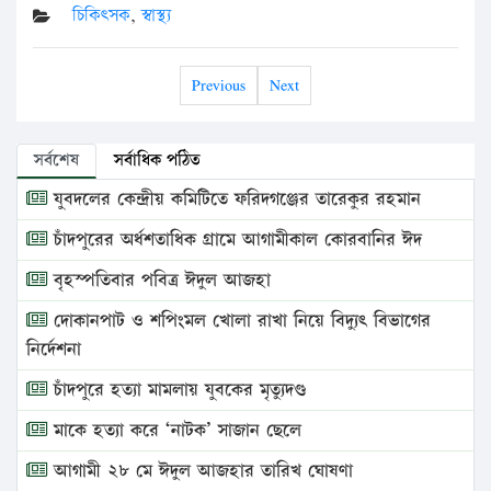
চিকিৎসক
,
স্বাস্থ্য
Previous
Next
সর্বশেষ
সর্বাধিক পঠিত
যুবদলের কেন্দ্রীয় কমিটিতে ফরিদগঞ্জের তারেকুর রহমান
চাঁদপুরের অর্ধশতাধিক গ্রামে আগামীকাল কোরবানির ঈদ
বৃহস্পতিবার পবিত্র ঈদুল আজহা
দোকানপাট ও শপিংমল খোলা রাখা নিয়ে বিদ্যুৎ বিভাগের
নির্দেশনা
চাঁদপুরে হত্যা মামলায় যুবকের মৃত্যুদণ্ড
মাকে হত্যা করে ‘নাটক’ সাজান ছেলে
আগামী ২৮ মে ঈদুল আজহার তারিখ ঘোষণা