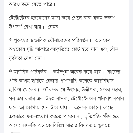
আরও কমে যেতে পারে।
টেস্টোস্টেরন হরমোনের মাত্রা কমে গেলে নানা রকম লক্ষণ-
উপসর্গ দেখা যায়। যেমন-
* পুরুষের স্বাভাবিক যৌনাচরণের পরিবর্তন। অনেকের
অণ্ডকোষ দুটি আকারে-আকৃতিতে ছোট হয়ে যায় এবং যৌন
দুর্বলতা দেখা দেয়।
* মানসিক পরিবর্তন : কর্মস্পৃহা অনেক কমে যায়। কাজের
প্রতি আগ্রহ হারিয়ে ফেলার পাশাপাশি অনেকে আত্মবিশ্বাস
হারিয়ে ফেলেন। যৌবনের যে উৎসাহ-উদ্দীপনা, মনের জোর,
সব জয় করার এক উদগ্র বাসনা; টেস্টোস্টেরনের পরিমাণ কমার
ফলে তা কোথায় যেন উবে যায়। অনেকে কোনো কাজে
একভাবে মনঃসংযোগ করতে পারেন না, স্মৃতিশক্তি ক্ষীণ হয়ে
আসে; এমনকি অনেকে বিভিন্ন মাত্রার বিষণ্ণতায় ভুগতে