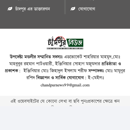
চাঁদপুর এর ডাক্তারগন
যোগাযোগ
উপদেষ্টা মন্ডলীর সম্মানিত সদস্যঃ
এডভোকেট শাহরিয়ার মাহমুদ,মোঃ
মাহবুবুর রহমান পাটওয়ারী, ইঞ্জিনিয়ার সোহাগ মজুমদার
প্রতিষ্ঠাতা ও
প্রকাশক:
ইঞ্জিনিয়ার মোঃ জিহাদুল ইসলাম শরীফ
সম্পাদকঃ
মোঃ মামুনুর
রশিদ
বিজ্ঞাপন ও সার্বিক যোগাযোগ:
ই-মেইলঃ
chandpurnews99@gmail.com
এই ওয়েবসাইটের যে কোনো লেখা বা ছবি পুনঃপ্রকাশের ক্ষেত্রে ঋন
স্বীকার বাঞ্চনীয় ।
Copyright © 2026 • Chandpurnews.com • All Rights Reserved
Website Design, Development & SEO Consulting Services by
Cyber World IT