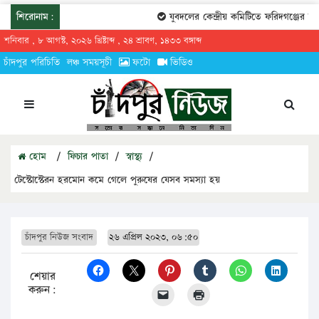
শিরোনাম:
যুবদলের কেন্দ্রীয় কমিটিতে ফরিদগঞ্জের তারেকুর
শনিবার , ৮ আগস্ট, ২০২৬ খ্রিষ্টাব্দ , ২৪ শ্রাবণ, ১৪৩৩ বঙ্গাব্দ
চাঁদপুর পরিচিতি
লঞ্চ সময়সূচী
ফটো
ভিডিও
হোম
/
ফিচার পাতা
/
স্বাস্থ্য
/
টেস্টোস্টেরন হরমোন কমে গেলে পুরুষের যেসব সমস্যা হয়
চাঁদপুর নিউজ সংবাদ
২৬ এপ্রিল ২০২৩, ০৬:৫০
শেয়ার
করুন: