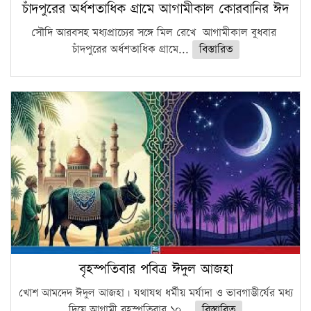
চাঁদপুরের অর্ধশতাধিক গ্রামে আগামীকাল কোরবানির ঈদ
সৌদি আরবসহ মধ্যপ্রাচ্যের সঙ্গে মিল রেখে আগামীকাল বুধবার
চাঁদপুরের অর্ধশতাধিক গ্রামে...
বিস্তারিত
বৃহস্পতিবার পবিত্র ঈদুল আজহা
খোশ আমদেদ ঈদুল আজহা। যথাযথ ধর্মীয় মর্যাদা ও ভাবগাম্ভীর্যের মধ্য
দিয়ে আগামী বৃহস্পতিবার ১০...
বিস্তারিত