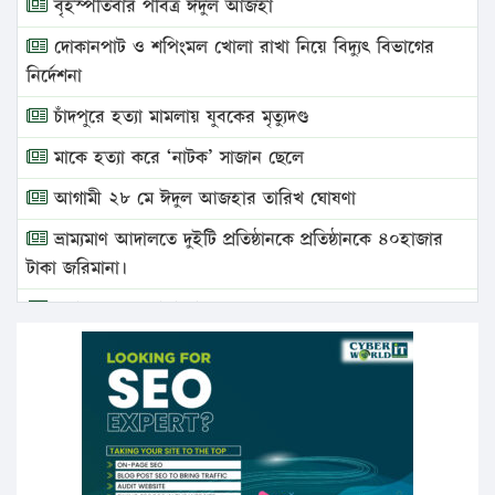
বৃহস্পতিবার পবিত্র ঈদুল আজহা
দোকানপাট ও শপিংমল খোলা রাখা নিয়ে বিদ্যুৎ বিভাগের
নির্দেশনা
চাঁদপুরে হত্যা মামলায় যুবকের মৃত্যুদণ্ড
মাকে হত্যা করে ‘নাটক’ সাজান ছেলে
আগামী ২৮ মে ঈদুল আজহার তারিখ ঘোষণা
ভ্রাম্যমাণ আদালতে দুইটি প্রতিষ্ঠানকে প্রতিষ্ঠানকে ৪০হাজার
টাকা জরিমানা।
এবার লঞ্চের ভাড়া বাড়ল
১৭ থেকে ২১ শতাংশ বিদ্যুতের দাম বাড়ানোর প্রস্তাব পিডিবির
১৬ মে চাঁদপুর ও ২৫ মে ফেনী সফরে যাবেন প্রধানমন্ত্রী
উচ্চশিক্ষায় গৌরবময় অর্জন: পূর্ণ স্কলারশিপে যুক্তরাষ্ট্রে
পিএইচডি করছেন কুয়েটের কৃতি…