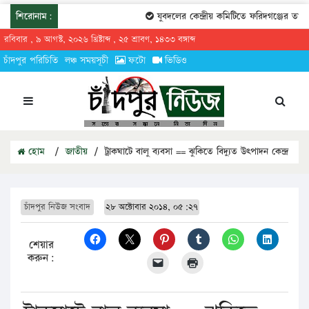
শিরোনাম:
যুবদলের কেন্দ্রীয় কমিটিতে ফরিদগঞ্জের তারেকুর র
রবিবার , ৯ আগস্ট, ২০২৬ খ্রিষ্টাব্দ , ২৫ শ্রাবণ, ১৪৩৩ বঙ্গাব্দ
চাঁদপুর পরিচিতি
লঞ্চ সময়সূচী
ফটো
ভিডিও
হোম
/
জাতীয়
/
ট্রাকঘাটে বালু ব্যবসা == ঝুকিতে বিদ্যুত উৎপাদন কেন্দ্র
চাঁদপুর নিউজ সংবাদ
২৮ অক্টোবার ২০১৪, ০৫:২৭
শেয়ার
করুন: