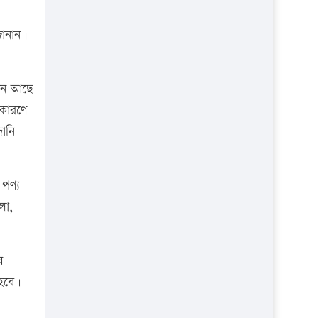
প্রতিষ্ঠান
জানান।
এখন আছে
 কারণে
ানি
পণ্য
লা,
ে
হবে।