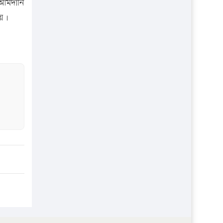
 আমদানি
হয়।