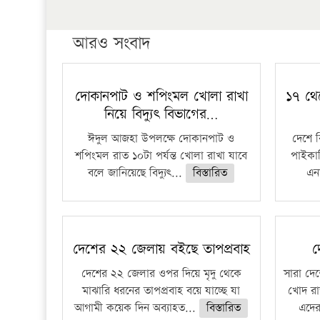
আরও সংবাদ
দোকানপাট ও শপিংমল খোলা রাখা
১৭ থে
নিয়ে বিদ্যুৎ বিভাগের…
ঈদুল আজহা উপলক্ষে দোকানপাট ও
দেশে 
শপিংমল রাত ১০টা পর্যন্ত খোলা রাখা যাবে
পাইকার
বলে জানিয়েছে বিদ্যুৎ...
বিস্তারিত
এনা
দেশের ২২ জেলায় বইছে তাপপ্রবাহ
দ
দেশের ২২ জেলার ওপর দিয়ে মৃদু থেকে
সারা দেশ
মাঝারি ধরনের তাপপ্রবাহ বয়ে যাচ্ছে যা
খোদ রা
আগামী কয়েক দিন অব্যাহত...
বিস্তারিত
এদের