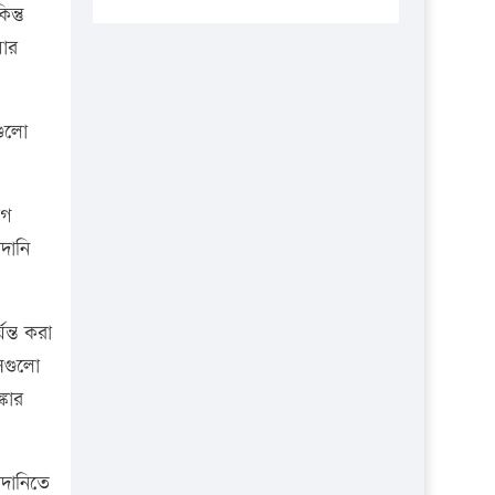
প্রতিষ্ঠানকে ৪০হাজার টাকা জরিমানা।
ন্তু
য়ার
এবার লঞ্চের ভাড়া বাড়ল
১৭ থেকে ২১ শতাংশ বিদ্যুতের দাম
বাড়ানোর প্রস্তাব পিডিবির
গুলো
১৬ মে চাঁদপুর ও ২৫ মে ফেনী সফরে
যাবেন প্রধানমন্ত্রী
োগ
উচ্চশিক্ষায় গৌরবময় অর্জন: পূর্ণ
দানি
স্কলারশিপে যুক্তরাষ্ট্রে পিএইচডি করছেন
কুয়েটের কৃতি…
সারা দেশে বজ্রাঘাতে ১৪ জনের
ন্ত করা
প্রাণহানি
েগুলো
্কার
কঠোর হচ্ছে এসএসসি ও এইচএসসি
পরীক্ষা
ফরিদগঞ্জে আগুনে পুড়লো ৬ ব্যবসা
মদানিতে