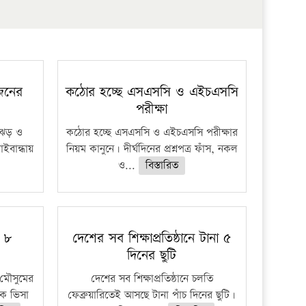
 জনের
কঠোর হচ্ছে এসএসসি ও এইচএসসি
পরীক্ষা
ী ঝড় ও
কঠোর হচ্ছে এসএসসি ও এইচএসসি পরীক্ষার
াইবান্ধায়
নিয়ম কানুনে। দীর্ঘদিনের প্রশ্নপত্র ফাঁস, নকল
ও...
বিস্তারিত
ু ৮
দেশের সব শিক্ষাপ্রতিষ্ঠানে টানা ৫
দিনের ছুটি
মৌসুমের
দেশের সব শিক্ষাপ্রতিষ্ঠানে চলতি
কে ভিসা
ফেব্রুয়ারিতেই আসছে টানা পাঁচ দিনের ছুটি।