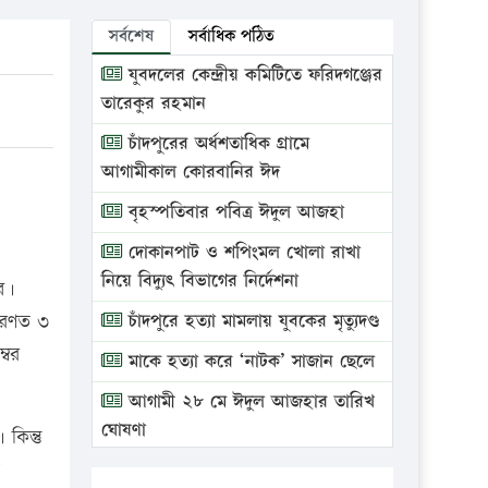
সর্বশেষ
সর্বাধিক পঠিত
যুবদলের কেন্দ্রীয় কমিটিতে ফরিদগঞ্জের
তারেকুর রহমান
চাঁদপুরের অর্ধশতাধিক গ্রামে
আগামীকাল কোরবানির ঈদ
বৃহস্পতিবার পবিত্র ঈদুল আজহা
দোকানপাট ও শপিংমল খোলা রাখা
নিয়ে বিদ্যুৎ বিভাগের নির্দেশনা
ে।
ারণত ৩
চাঁদপুরে হত্যা মামলায় যুবকের মৃত্যুদণ্ড
্বর
মাকে হত্যা করে ‘নাটক’ সাজান ছেলে
আগামী ২৮ মে ঈদুল আজহার তারিখ
ঘোষণা
কিন্তু
ভ্রাম্যমাণ আদালতে দুইটি প্রতিষ্ঠানকে