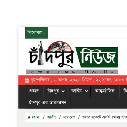
শিরোনাম:
বৃহস্পতিবার , ৬ আগস্ট, ২০২৬ খ্রিষ্টাব্দ , ২২ শ্রাবণ, ১৪৩৩ বঙ্
প্রচ্ছদ
চাঁদপুর
জাতীয়
আন্তর্জাতিক
ফ
চাঁদপুর এর ডাক্তারগন
হোম
/
জাতীয়
/
সারাদেশ
/
ডলার সংকটে এলসি খোলা ব্যা