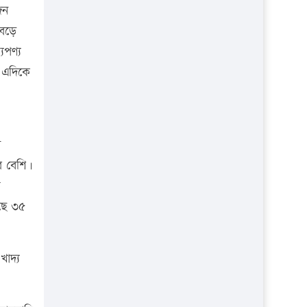
জন
বেড়ে
যপণ্য
। এদিকে
ি
র বেশি।
ত
ছে ৩৫
াদ্য