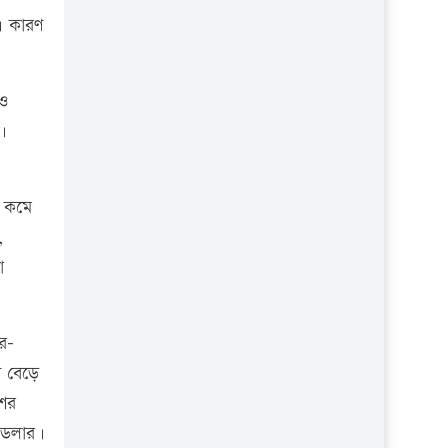
া। কারণ
 ও
।
হ কমে
,
া
র-
ি বেড়ে
শের
 ডলার।